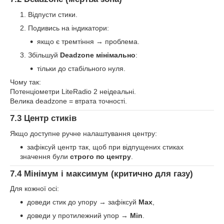
Відпусти стики.
Подивись на індикатори:
якщо є тремтіння → проблема.
Збільшуй
Deadzone мінімально
:
тільки до стабільного нуля.
Чому так:
Потенціометри LiteRadio 2 неідеальні.
Велика deadzone = втрата точності.
7.3 Центр стиків
Якщо доступне ручне налаштування центру:
зафіксуй центр так, щоб при відпущених стиках
значення були
строго по центру
.
7.4 Мінімум і максимум (критично для газу)
Для кожної осі:
доведи стик до упору → зафіксуй
Max
,
доведи у протилежний упор →
Min
.