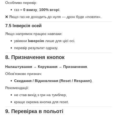
Особливо перевір:
газ =
0 внизу
,
100% вгорі
.
❌ Якщо газ не доходить до нуля — дрон буде «повзти».
7.5 Інверсія осей
Якщо напрямок працює навпаки:
увімкни
Інверсію
лише для цієї осі.
перевір результат одразу.
8. Призначення кнопок
Налаштування
→
Керування
→
Призначення
.
Обов’язково признач:
Скидання / Відновлення (Reset / Respawn)
.
Рекомендації:
не став вихід з гри на тумблер,
краще окрема кнопка для reset.
9. Перевірка в польоті