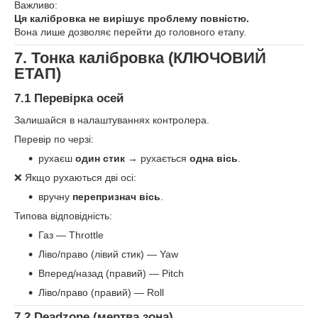
Важливо:
Ця калібровка не вирішує проблему повністю.
Вона лише дозволяє перейти до головного етапу.
7. Тонка калібровка (КЛЮЧОВИЙ
ЕТАП)
7.1 Перевірка осей
Залишайся в налаштуваннях контролера.
Перевір по черзі:
рухаєш
один стик
→ рухається
одна вісь
.
❌ Якщо рухаються дві осі:
вручну
перепризнач вісь
.
Типова відповідність:
Газ — Throttle
Ліво/право (лівий стик) — Yaw
Вперед/назад (правий) — Pitch
Ліво/право (правий) — Roll
7.2 Deadzone (мертва зона)