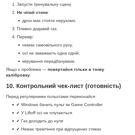
Запусти тренувальну сцену.
Не чіпай стики
:
дрон має стояти нерухомо.
Плавно додавай газ.
Перевір:
немає самовільного руху,
осі не заважають одна одній,
керування передбачуване.
Якщо є проблема —
повертайся тільки в тонку
калібровку
.
10. Контрольний чек-лист (готовність)
Перед регулярними польотами переконайся:
✔ Windows бачить пульт як Game Controller
✔ У Liftoff осі не плутаються
✔ Газ доходить до нуля
✔ Немає тремтіння при відпущених стиках