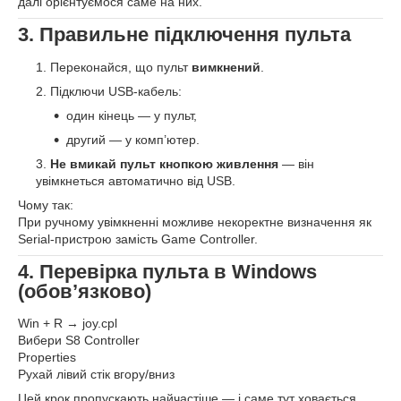
далі орієнтуємося саме на них.
3. Правильне підключення пульта
Переконайся, що пульт
вимкнений
.
Підключи USB-кабель:
один кінець — у пульт,
другий — у комп’ютер.
Не вмикай пульт кнопкою живлення
— він
увімкнеться автоматично від USB.
Чому так:
При ручному увімкненні можливе некоректне визначення як
Serial-пристрою замість Game Controller.
4. Перевірка пульта в Windows
(обов’язково)
Win + R → joy.cpl
Вибери S8 Controller
Properties
Рухай лівий стік вгору/вниз
Цей крок пропускають найчастіше — і саме тут ховається