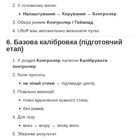
У головному меню:
Налаштування
→
Керування
→
Контролер
.
Обери режим
Контролер / Геймпад
.
Liftoff має автоматично визначити пульт.
6. Базова калібровка (підготовчий
етап)
У розділі
Контролер
натисни
Калібрувати
контролер
.
Коли просять:
не чіпай стики
→ підтверди центр.
Повільно виконай:
повні відхилення кожного стика,
без ривків.
Для газу:
вниз → вгору → знову вниз.
Збережи результат.