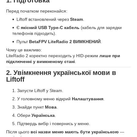
1. Підготовка
Перед початком переконайся:
Liftoff встановлений через
Steam
.
Є
якісний USB Type-C кабель
(кабель для зарядки
телефонів підходить).
Пульт
BetaFPV LiteRadio 2 ВИМКНЕНИЙ
.
Чому це важливо:
LiteRadio 2 коректно переходить у HID-режим
лише при
підключенні у вимкненому стані
.
2. Увімкнення української мови в
Liftoff
Запусти Liftoff у Steam.
У головному меню відкрий
Налаштування
.
Знайди пункт
Мова
.
Обери
Українська
.
Підтвердь вибір і повернись у меню.
Після цього
всі назви меню мають бути українською
—