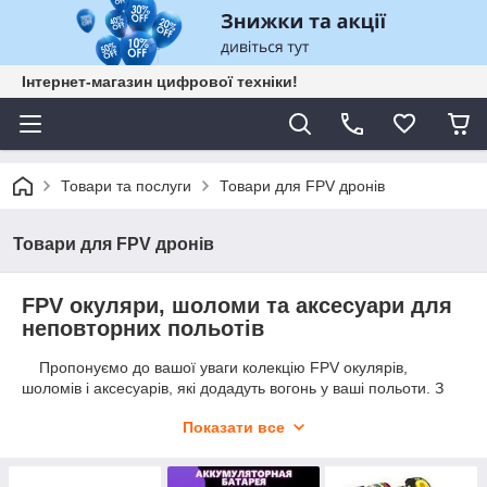
Інтернет-магазин цифрової техніки!
Товари та послуги
Товари для FPV дронів
Товари для FPV дронів
FPV окуляри, шоломи та аксесуари для
неповторних польотів
Пропонуємо до вашої уваги колекцію FPV окулярів,
шоломів і аксесуарів, які додадуть вогонь у ваші польоти. З
нашими продуктами ви зможете насолодитися захопливим
Показати все
оглядом, точним керуванням і комфортом під час польотів на
квадрокоптерах і авіамоделях. Приготуйтеся до унікального
досвіду справжнього FPV-польоту.