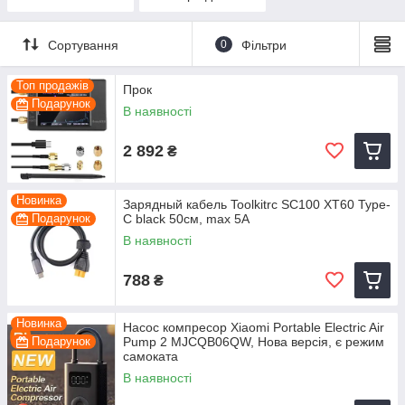
Сортування
0
Фільтри
Топ продажів
Прок
Подарунок
В наявності
2 892
₴
Новинка
Зарядный кабель Toolkitrc SC100 XT60 Type-
Подарунок
C black 50см, max 5A
В наявності
788
₴
Новинка
Насос компресор Xiaomi Portable Electric Air
Подарунок
Pump 2 MJCQB06QW, Нова версія, є режим
самоката
В наявності