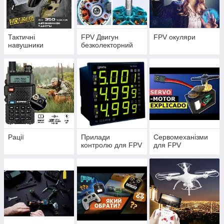
досягти цієї мети. Від якісного огляду до точного
керування наші продукти створені з думкою про
справжні ентузіасти FPV-полети.
Втілюйте свої найсміливіші ідеї: FPV окуляри,
Тактичні
FPV Двигун
FPV окуляри
шоломи та аксесуари для натхненних пілотів"
навушники
безколекторний
Ми пропонуємо вам колекцію FPV окулярів, шоломів і
аксесуарів, які допоможуть вам втілити свої найсміливіші ідеї
в реальність. З точним керуванням, надійним з'єднанням і
комфортним оглядом ви зможете насолодитися польотами
на квадрокоптерах і авіамоделях із повною впевненістю й
натхненням.
Рації
Прилади
Сервомеханізми
контролю для FPV
для FPV