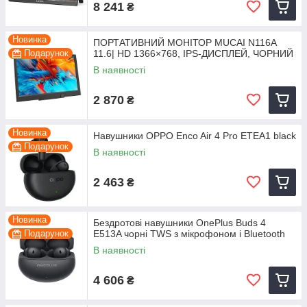
8 241
₴
Новинка
ПОРТАТИВНИЙ МОНІТОР MUCAI N116A
Подарунок
11.6| HD 1366×768, IPS-ДИСПЛЕЙ, ЧОРНИЙ
В наявності
2 870
₴
Новинка
Навушники OPPO Enco Air 4 Pro ETEA1 black
Подарунок
В наявності
2 463
₴
Новинка
Бездротові навушники OnePlus Buds 4
Подарунок
E513A чорні TWS з мікрофоном і Bluetooth
В наявності
4 606
₴