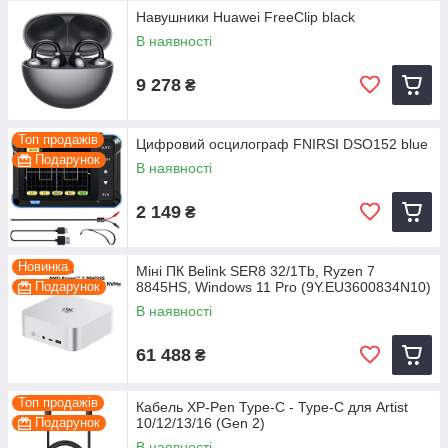
Навушники Huawei FreeClip black
В наявності
9 278
₴
Топ продажів
Цифровий осцилограф FNIRSI DSO152 blue
Подарунок
В наявності
2 149
₴
Новинка
Міні ПК Belink SER8 32/1Tb, Ryzen 7
Подарунок
8845HS, Windows 11 Pro (9Y.EU3600834N10)
В наявності
61 488
₴
Топ продажів
Кабель XP-Pen Type-C - Type-C для Artist
Подарунок
10/12/13/16 (Gen 2)
В наявності