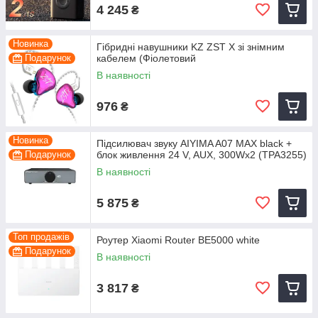
4 245
₴
Новинка
Гібридні навушники KZ ZST X зі знімним
Подарунок
кабелем (Фіолетовий
В наявності
976
₴
Новинка
Підсилювач звуку AIYIMA A07 MAX black +
Подарунок
блок живлення 24 V, AUX, 300Wx2 (TPA3255)
В наявності
5 875
₴
Топ продажів
Роутер Xiaomi Router BE5000 white
Подарунок
В наявності
3 817
₴