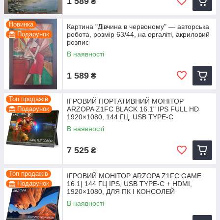
1 589
₴
Новинка
Картина "Дівчина в червоному" — авторська
Подарунок
робота, розмір 63/44, на оргаліті, акриловий
розпис
В наявності
1 589
₴
Топ продажів
ІГРОВИЙ ПОРТАТИВНИЙ МОНІТОР
Подарунок
ARZOPA Z1FC BLACK 16.1" IPS FULL HD
1920×1080, 144 ГЦ, USB TYPE-C
В наявності
7 525
₴
Топ продажів
ІГРОВИЙ МОНІТОР ARZOPA Z1FC GAME
Подарунок
16.1| 144 ГЦ IPS, USB TYPE-C + HDMI,
1920×1080, ДЛЯ ПК І КОНСОЛЕЙ
В наявності