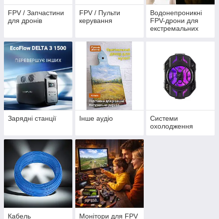
FPV / Запчастини
FPV / Пульти
Водонепроникні
для дронів
керування
FPV-дрони для
екстремальних
умов
Зарядні станції
Інше аудіо
Системи
охолодження
Кабель
Монітори для FPV