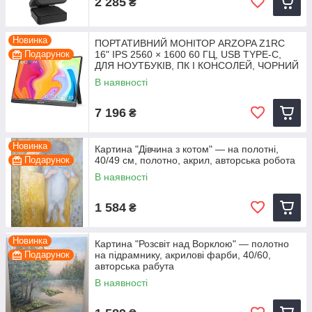
2 285
₴
Новинка
ПОРТАТИВНИЙ МОНІТОР ARZOPA Z1RC
Подарунок
16" IPS 2560 × 1600 60 ГЦ, USB TYPE-C,
ДЛЯ НОУТБУКІВ, ПК І КОНСОЛЕЙ, ЧОРНИЙ
В наявності
7 196
₴
Новинка
Картина "Дівчина з котом" — на полотні,
Подарунок
40/49 см, полотно, акрил, авторська робота
В наявності
1 584
₴
Новинка
Картина "Розсвіт над Ворклою" — полотно
Подарунок
на підрамнику, акрилові фарби, 40/60,
авторська рабута
В наявності