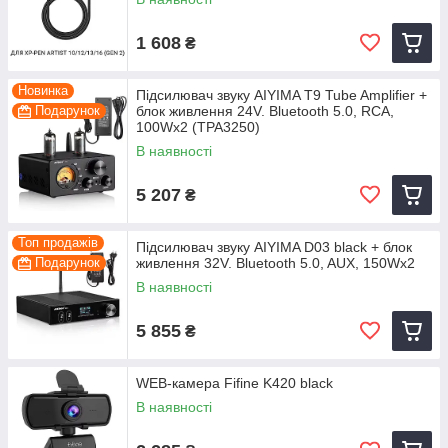
1 608
₴
Новинка
Підсилювач звуку AIYIMA T9 Tube Amplifier +
Подарунок
блок живлення 24V. Bluetooth 5.0, RCA,
100Wx2 (TPA3250)
В наявності
5 207
₴
Топ продажів
Підсилювач звуку AIYIMA D03 black + блок
Подарунок
живлення 32V. Bluetooth 5.0, AUX, 150Wx2
В наявності
5 855
₴
WEB-камера Fifine K420 black
В наявності