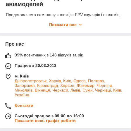
авіамоделей
Представляємо вам нашу колекцію FPV окулярів і шоломів,
створених спеціально для ентузіастів квадрокоптерів і
Показати все
авіамоделей. Відкрийте для себе захопливий світ FPV-
польотів із комфортом і стилем. Від реалістичного огляду до
високої продуктивності наші продукти забезпечать вам
неперевершений досвід.
Про нас
"Безмежні можливості FPV: Приймачі та пульти для
99% позитивних з 148 відгуків за рік
повного контролю"
Хочете повного контролю над своїм FPV-
Працює з 20.03.2013
полетом? У нас ви знайдете широкий вибір
приймачів і пультів, які допоможуть вам досягти
м. Київ
безмежних висот. Від високої чутливості до
Дніпропетровськ, Харків, Київ, Одеса, Полтава,
Запоріжжя, Кіровоград, Херсон, Житомир, Чернігів,
потужного передавання сигналу наші продукти
Миколаїв, Вінниця, Черкаси, Львів, Суми, Чернівці, Київ,
забезпечать стабільне з'єднання і точне
Україна
керування вашими пристроями.
"Втілюйте свої FPV-метти: Ідеальний вибір для
Контакти
ентузіастів"
Сьогодні працює з 09:00 до 16:00
Наша група пропонує все необхідне для
Показати весь графік роботи
втілення ваших FPV-метань. Від якісних окулярів і
шоломів для повного занурення до надійних