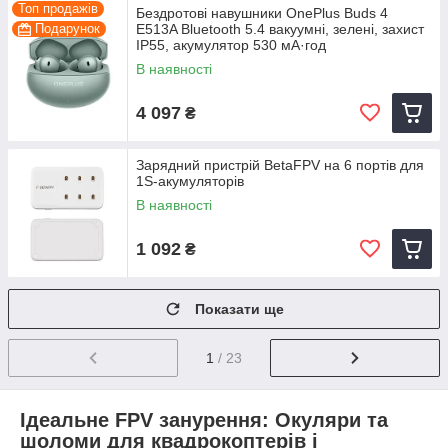
Топ продажів
Бездротові навушники OnePlus Buds 4
Подарунок
E513A Bluetooth 5.4 вакуумні, зелені, захист
IP55, акумулятор 530 мА·год
В наявності
4 097
₴
Зарядний пристрій BetaFPV на 6 портів для
1S-акумуляторів
В наявності
1 092
₴
Показати ще
1
/ 23
Ідеальне FPV занурення: Окуляри та
шоломи для квадрокоптерів і