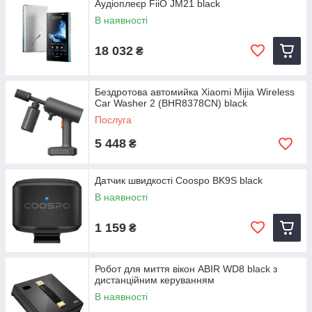
Аудіоплеєр FiiO JM21 black
В наявності
18 032
₴
Бездротова автомийка Xiaomi Mijia Wireless
Car Washer 2 (BHR8378CN) black
Послуга
5 448
₴
Датчик швидкості Coospo BK9S black
В наявності
1 159
₴
Робот для миття вікон ABIR WD8 black з
дистанційним керуванням
В наявності