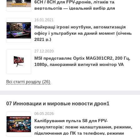
6CH / 8CH для FPV-дронів, літаків та
вертольотів — ідеальний вибір для
безпечного старту
16.01.2021
Найкращі ігрові ноутбуки, автоматизація
офісу і ультрабуки на даний момент (січень
2021 р.)
27.12.2020
MSI представляє Optix MAG301CR2, 200 Гц,
1080p, панорамний вигнутий монітор VA
Всі статті розділу (26)
07 Инновации и мировые новости дрон1
06.05.2026
Калібрування пульта S8 для FPV-
симуляторів: повне налаштування, режими,
підключення до ПК та телефону, режими
Mode 1/2, OTG та часті помилки