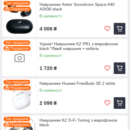
Топ продажів
Навушники Anker Soundcore Space A40
Подарунок
A3936 black
В наявності
4 006
₴
Топ продажів
Уцінка* Навушники KZ PR1 з мікрофоном
Подарунок
black *Лівий навушник + кабель
В наявності
1 720
₴
Топ продажів
Навушники Huawei FreeBuds SE 2 white
Подарунок
В наявності
2 098
₴
Топ продажів
Навушники KZ D-Fi Tuning з мікрофоном
Подарунок
black