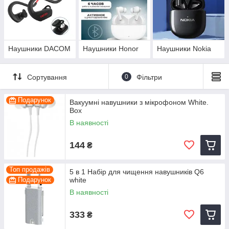
Наушники DACOM
Наушники Honor
Наушники Nokia
Сортування
0
Фільтри
Подарунок
Вакуумні навушники з мікрофоном White.
Box
В наявності
144
₴
Топ продажів
5 в 1 Набір для чищення навушників Q6
Подарунок
white
В наявності
333
₴