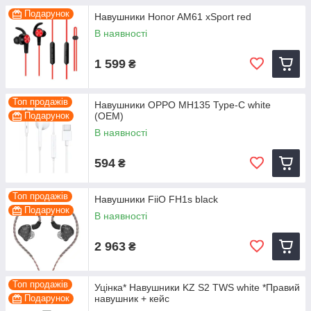
Подарунок
Навушники Honor AM61 xSport red
В наявності
1 599
₴
Топ продажів
Навушники OPPO MH135 Type-C white
Подарунок
(OEM)
В наявності
594
₴
Топ продажів
Навушники FiiO FH1s black
Подарунок
В наявності
2 963
₴
Топ продажів
Уцінка* Навушники KZ S2 TWS white *Правий
Подарунок
навушник + кейс