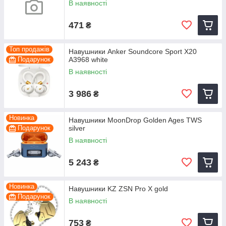
В наявності
471
₴
Топ продажів
Навушники Anker Soundcore Sport X20
Подарунок
A3968 white
В наявності
3 986
₴
Новинка
Навушники MoonDrop Golden Ages TWS
Подарунок
silver
В наявності
5 243
₴
Новинка
Навушники KZ ZSN Pro X gold
Подарунок
В наявності
753
₴