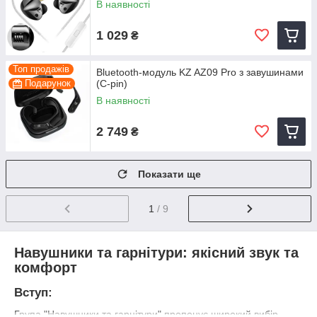
В наявності
1 029
₴
Топ продажів
Bluetooth-модуль KZ AZ09 Pro з завушинами
Подарунок
(C-pin)
В наявності
2 749
₴
Показати ще
1
/ 9
Навушники та гарнітури: якісний звук та
комфорт
Вступ:
Група "Навушники та гарнітури" пропонує широкий вибір