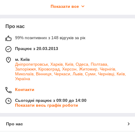
пристроїв, які дозволять вам насолоджуватися музикою,
Показати все
іграми та мультимедійним контентом з високою якістю звуку
та максимальним комфортом. Незалежно від ваших потреб і
уподобань, тут ви знайдете ідеальні навушники або гарнітуру
Про нас
для вашого сетапу.
Якість звуку:
99% позитивних з 148 відгуків за рік
Глибокий та потужний звук з високою чіткістю та
Працює з 20.03.2013
деталізацією для повного занурення у аудіо світ.
Технології шумозаглушення та акустична ізоляція
м. Київ
забезпечують чистий звук без зовнішніх перешкод та
Дніпропетровськ, Харків, Київ, Одеса, Полтава,
Запоріжжя, Кіровоград, Херсон, Житомир, Чернігів,
шумів.
Миколаїв, Вінниця, Черкаси, Львів, Суми, Чернівці, Київ,
Збалансоване звучання з оптимальним
Україна
співвідношенням басів, середніх і високих частот.
Контакти
Комфорт та зручність:
Сьогодні працює з 09:00 до 14:00
Ергономічний дизайн та м'які амбушюри
Показати весь графік роботи
забезпечують комфортне носіння навіть протягом
тривалого часу.
Регульована головна пов'язка та різні розміри
Про нас
амбушюр дозволяють підібрати ідеальну посадку для
вашого вушного типу.