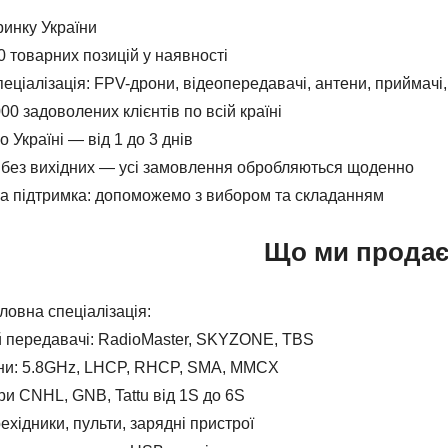
 ринку України
 товарних позицій у наявності
еціалізація: FPV-дрони, відеопередавачі, антени, приймачі
00 задоволених клієнтів по всій країні
 Україні — від 1 до 3 днів
без вихідних — усі замовлення обробляються щоденно
а підтримка: допоможемо з вибором та складанням
Що ми прода
овна спеціалізація:
й передавачі: RadioMaster, SKYZONE, TBS
ени: 5.8GHz, LHCP, RHCP, SMA, MMCX
и CNHL, GNB, Tattu від 1S до 6S
рехідники, пульти, зарядні пристрої