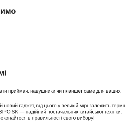
димо
мі
рати приймач, навушники чи планшет саме для ваших
новий гаджет, від цього у великій мірі залежить термін
BIPOISK — надійний постачальник китайської техніки,
реконайтеся в правильності свого вибору!