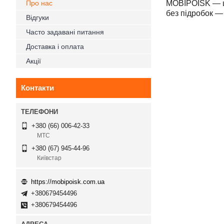
Про нас
MOBIPOISK — це 
без підробок — 
Відгуки
Часто задавані питання
Доставка і оплата
Акції
Контакти
+380 (66) 006-42-33
МТС
+380 (67) 945-44-96
Київстар
https://mobipoisk.com.ua
+380679454496
+380679454496