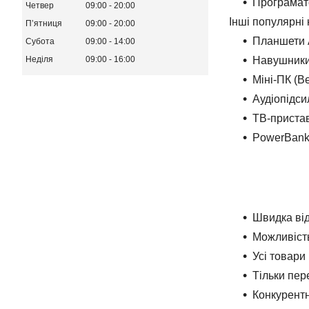
Програмат
Четвер
09:00
20:00
Інші популярні к
Пʼятниця
09:00
20:00
Планшети A
Субота
09:00
14:00
Навушники 
Неділя
09:00
16:00
Міні-ПК (Be
Аудіопідси
ТВ-пристав
PowerBank’
Швидка ві
Можливість
Усі товари
Тільки пер
Конкурентн