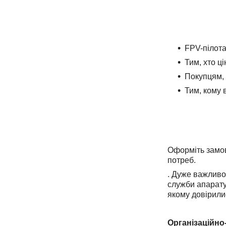
FPV-пілота
Тим, хто ці
Покупцям, 
Тим, кому 
Оформіть замов
потреб.
. Дуже важливо 
служби апарату
якому довірили
Організаційно