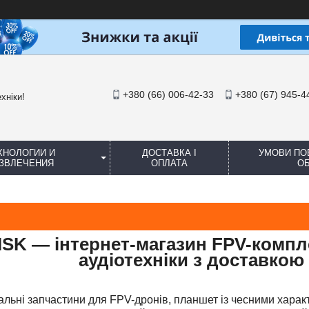
+380 (66) 006-42-33
+380 (67) 945-4
хніки!
ХНОЛОГИИ И
ДОСТАВКА І
УМОВИ ПО
ЗВЛЕЧЕНИЯ
ОПЛАТА
ОБ
SK — інтернет-магазин FPV-компле
аудіотехніки з доставкою 
альні запчастини для FPV-дронів, планшет із чесними харак