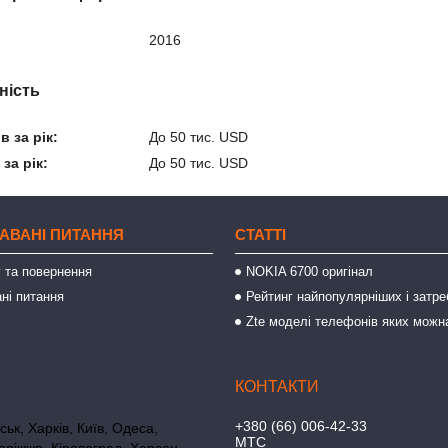
2016
ність
 за рік:
До 50 тис. USD
за рік:
До 50 тис. USD
АВАНІ ПИТАННЯ
СТАТТІ
 та повернення
NOKIA 6700 оригінал
ні питання
Рейтинг найпопулярніших і затре
Zte моделі телефонів яких можн
+380 (66) 006-42-33
ьк, Харків, Київ, Одеса,
МТС