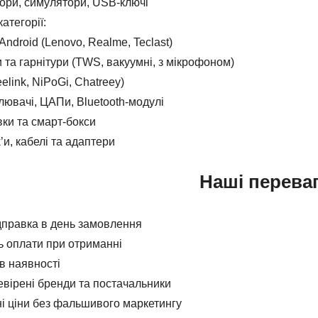
ори, симулятори, USB‑ключі
атегорії:
ndroid (Lenovo, Realme, Teclast)
та гарнітури (TWS, вакуумні, з мікрофоном)
elink, NiPoGi, Chatreey)
лювачі, ЦАПи, Bluetooth-модулі
ки та смарт-бокси
и, кабелі та адаптери
Наші перева
дправка в день замовлення
 оплати при отриманні
 в наявності
евірені бренди та постачальники
і ціни без фальшивого маркетингу