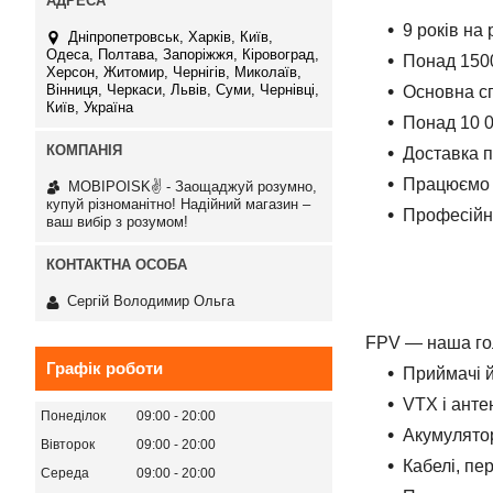
9 років на
Дніпропетровськ, Харків, Київ,
Одеса, Полтава, Запоріжжя, Кіровоград,
Понад 1500
Херсон, Житомир, Чернігів, Миколаїв,
Вінниця, Черкаси, Львів, Суми, Чернівці,
Основна сп
Київ, Україна
Понад 10 0
Доставка по
Працюємо 
MOBIPOISK✌ - Заощаджуй розумно,
купуй різноманітно! Надійний магазин –
Професійн
ваш вибір з розумом!
Сергій Володимир Ольга
FPV — наша гол
Графік роботи
Приймачі 
VTX і ант
Понеділок
09:00
20:00
Акумулятор
Вівторок
09:00
20:00
Кабелі, пе
Середа
09:00
20:00