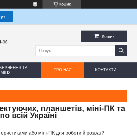
Кошик
Кошик
4-96
ВЕРНЕННЯ ТА
ПРО НАС
КОНТАКТИ
МІНУ
ктуючих, планшетів, міні-ПК та
по всій Україні
теристиками або міні-ПК для роботи й розваг?