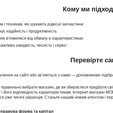
Кому ми підхо
м і технікам, які шукають рідкісні запчастини
нує надійність і продуктивність
які втомилися від обману в характеристиках
важлива швидкість, чесність і сервіс
Перевірте са
лення на сайті або зв’яжіться з нами — допоможемо підіб
правильно вибрати магазин, де ви збираєтеся придбати свій 
 і його відповідність характеристикам. Інтернет-магазин MO
ся уже тисячі українців. Станьте нашим новим клієнтом і пе
-правова форма та капітал