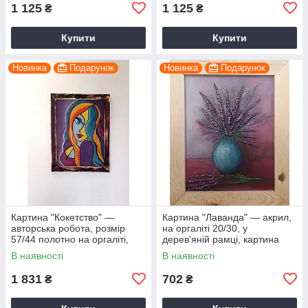
1 125
1 125
₴
₴
Купити
Купити
Новинка
Подарунок
Новинка
Подарунок
Картина "Кокетство" —
Картина "Лаванда" — акрил,
авторська робота, розмір
на оргаліті 20/30, у
57/44 полотно на оргаліті,
дерев'яній рамці, картина
акриловий розпис
об'ємна, ручна робота
В наявності
В наявності
1 831
702
₴
₴