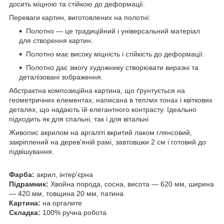
досить міцною та стійкою до деформації.
Переваги картин, виготовлених на полотні:
Полотно — це традиційний і універсальний матеріал
для створення картин.
Полотно має високу міцність і стійкість до деформації.
Полотно дає змогу художнику створювати виразні та
деталізовані зображення.
Абстрактна композиційна картина, що ґрунтується на
геометричних елементах, написана в теплих тонах і квіткових
деталях, що надають їй елегантного контрасту. Ідеально
підходить як для спальні, так і для вітальні
Живопис акрилом на аргаліті вкритий лаком глянсовий,
закріплений на дерев'яній рамі, завтовшки 2 см і готовий до
підвішування.
Фарба:
акрил, інтер'єрна
Підрамник:
Хвойна порода, сосна, висота — 620 мм, ширина
— 420 мм, товщина 20 мм, патина
Картина:
на оргалите
Складка:
100% ручна робота