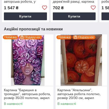
авторська робота, у
дерев'яній рамці, картина
робо
дерев'яній рамці ручної
об'ємна, ручна робота
орга
1 547
702
1 5
₴
₴
роботи
Купити
Купити
Акційні пропозиції та новинки
Новинка
Подарунок
Новинка
Подарунок
Картина "Баришня в
Картина "Апельсини",
трояндах", авторська робота,
авторська робота полотно,
розмір 35/20 полотно, акрил
розмір 20/30 см, акрил
В наявності
В наявності