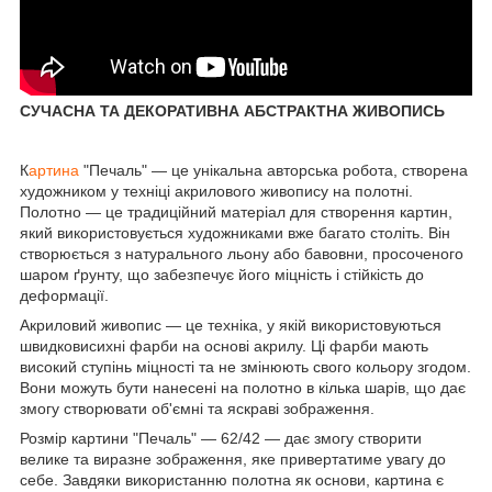
СУЧАСНА ТА ДЕКОРАТИВНА АБСТРАКТНА ЖИВОПИСЬ
К
артина
"Печаль" — це унікальна авторська робота, створена
художником у техніці акрилового живопису на полотні.
Полотно — це традиційний матеріал для створення картин,
який використовується художниками вже багато століть. Він
створюється з натурального льону або бавовни, просоченого
шаром ґрунту, що забезпечує його міцність і стійкість до
деформації.
Акриловий живопис — це техніка, у якій використовуються
швидковисихні фарби на основі акрилу. Ці фарби мають
високий ступінь міцності та не змінюють свого кольору згодом.
Вони можуть бути нанесені на полотно в кілька шарів, що дає
змогу створювати об'ємні та яскраві зображення.
Розмір картини "Печаль" — 62/42 — дає змогу створити
велике та виразне зображення, яке привертатиме увагу до
себе. Завдяки використанню полотна як основи, картина є