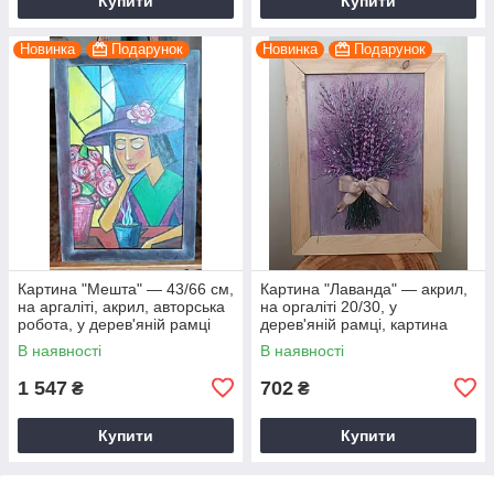
Купити
Купити
Новинка
Подарунок
Новинка
Подарунок
Картина "Мешта" — 43/66 см,
Картина "Лаванда" — акрил,
на аргаліті, акрил, авторська
на оргаліті 20/30, у
робота, у дерев'яній рамці
дерев'яній рамці, картина
ручної роботи
об'ємна, ручна робота
В наявності
В наявності
1 547
702
₴
₴
Купити
Купити