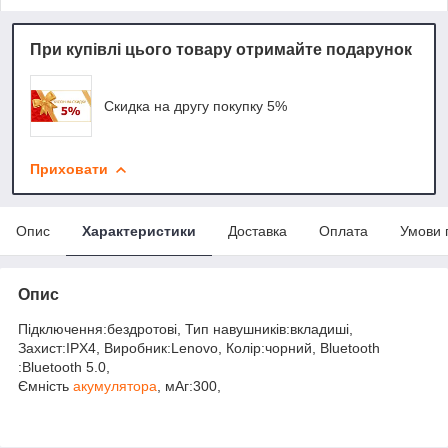
При купівлі цього товару отримайте подарунок
Скидка на другу покупку 5%
Приховати
Опис
Характеристики
Доставка
Оплата
Умови 
Опис
Підключення:бездротові, Тип навушників:вкладиші,
Захист:IPX4, Виробник:Lenovo, Колір:чорний, Bluetooth
:Bluetooth 5.0,
Ємність
акумулятора
, мАг:300,