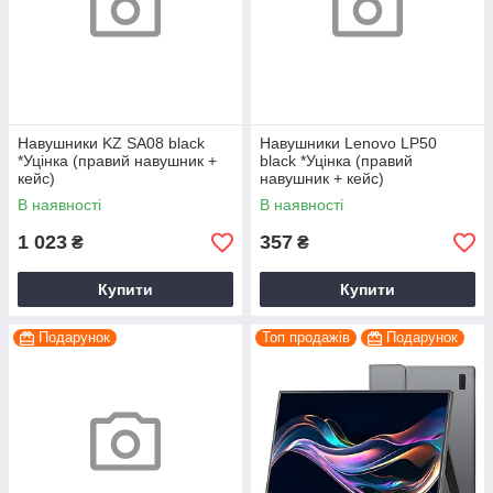
Навушники KZ SA08 black
Навушники Lenovo LP50
*Уцінка (правий навушник +
black *Уцінка (правий
кейс)
навушник + кейс)
В наявності
В наявності
1 023
357
₴
₴
Купити
Купити
Подарунок
Топ продажів
Подарунок