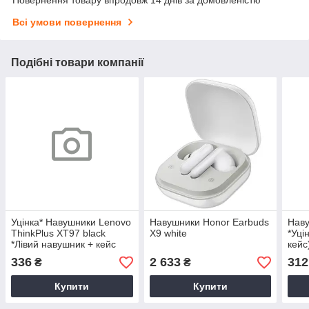
Повернення товару впродовж 14 днів за домовленістю
Всі умови повернення
Подібні товари компанії
Уцінка* Навушники Lenovo
Навушники Honor Earbuds
Наву
ThinkPlus XT97 black
X9 white
*Уці
*Лівий навушник + кейс
кейс
336
2 633
312
₴
₴
Купити
Купити