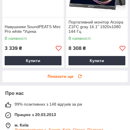
Портативний монітор Arzopa
Навушники SoundPEATS Mini
Z1FC gray 16.1" 1920x1080
Pro white *Уцінка
144 Гц
В наявності
В наявності
3 339
8 308
₴
₴
Купити
Купити
Показати ще
Про нас
99% позитивних з 148 відгуків за рік
Працює з 20.03.2013
м. Київ
Дніпропетровськ, Харків, Київ, Одеса, Полтава,