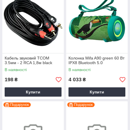
Кабель звуковий TCOM
Колонка Mifa A90 green 60 Вт
3.5мм - 2 RCA 1,8м black
IPX8 Bluetooth 5.0
В наявності
В наявності
198
4 033
₴
₴
Купити
Купити
Подарунок
Подарунок