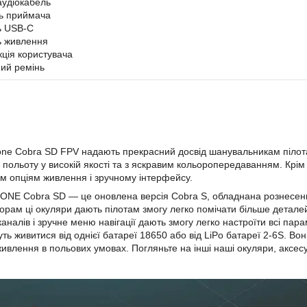
аудіокабель
ь приймача
ь USB-C
ь живлення
кція користувача
ний ремінь
ne Cobra SD FPV надають прекрасний досвід шанувальникам пілот
 польоту у високій якості та з яскравим кольоропередаванням. Крім
им опціям живлення і зручному інтерфейсу.
NE Cobra SD — це оновлена версія Cobra S, обладнана рознесени
орам ці окуляри дають пілотам змогу легко помічати більше деталей
налів і зручне меню навігації дають змогу легко настроїти всі пара
ть живитися від однієї батареї 18650 або від LiPo батареї 2-6S. В
ивлення в польових умовах. Погляньте на інші наші окуляри, аксе