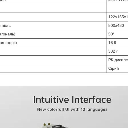
122x165x
тність
800x480
агональ)
50°
ня сторін
16:9
332 г
РК-диспл
Сірий