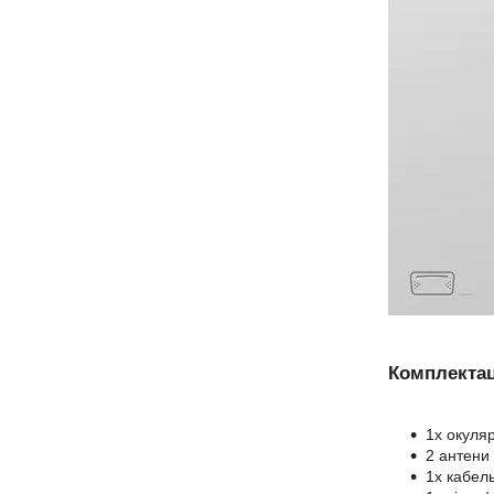
Комплектац
1x окуля
2 антени
1x кабел