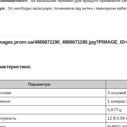
зноманітності
: 48-канальний приймач для кращого приймання сиг
ія
: Усі необхідні аксесуари, починаючи від антен і закінчуючи каб
/images.prom.ua/4866671190_4866671190.jpg?PIMAGE_ID
рактеристики:
Параметри
голови
3-осьовий
лення
1 комірка 
5,8 ГГц,
тужність
12 В 0,59 
тор
MJPEG 30 