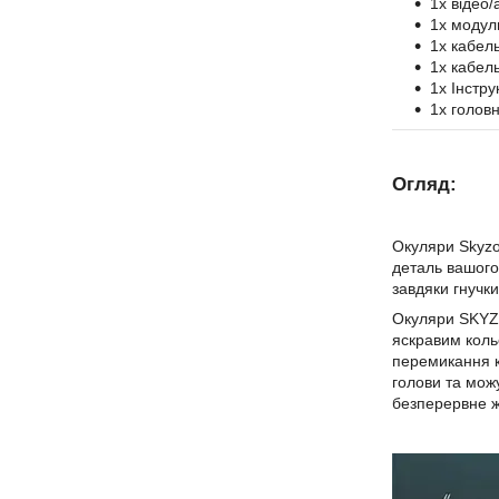
1x відео/
1x модул
1x кабел
1x кабел
1x Інстру
1x голов
Огляд:
Окуляри Skyzo
деталь вашого
завдяки гнучк
Окуляри SKYZO
яскравим коль
перемикання ка
голови та можу
безперервне ж