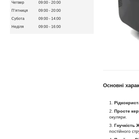
Четвер
09:00
20:00
Пʼятниця
09:00
20:00
Субота
09:00
14:00
Неділя
09:00
16:00
Основні хара
Рідкокрист
Просте кер
окуляри.
Гнучкість 
постійного стр