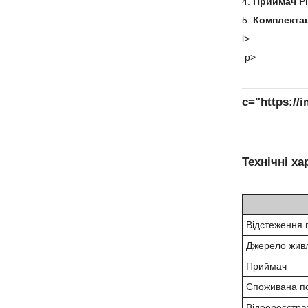
Приймач Рі
Комплектац
l>
p>
c="https:/
Технічні ха
Відстеження 
Джерело жив
Приймач
Споживана по
Відеореєстра