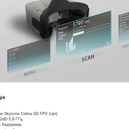
ія
ри Skyzone Cobra SD FPV (сірі)
 2dD 5,8 ГГц
ь Хедтрекер