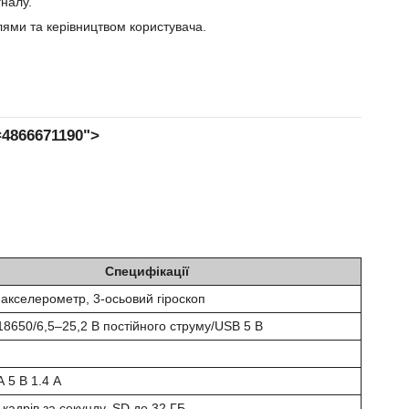
налу.
елями та керівництвом користувача.
=4866671190">
Специфікації
 акселерометр, 3-осьовий гіроскоп
18650/6,5–25,2 В постійного струму/USB 5 В
А 5 В 1.4 А
кадрів за секунду, SD до 32 ГБ