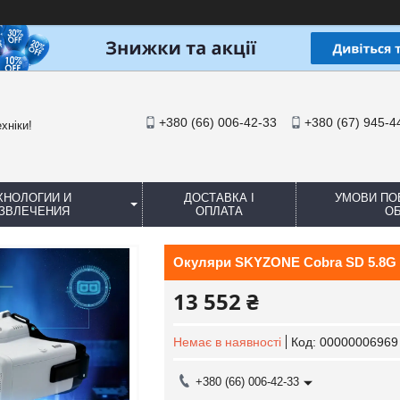
+380 (66) 006-42-33
+380 (67) 945-4
хніки!
ХНОЛОГИИ И
ДОСТАВКА І
УМОВИ ПО
ЗВЛЕЧЕНИЯ
ОПЛАТА
ОБ
Окуляри SKYZONE Cobra SD 5.8G 
13 552 ₴
Немає в наявності
Код:
00000006969
+380 (66) 006-42-33