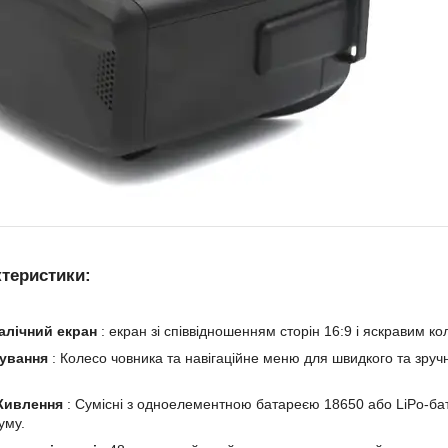
ктеристики:
алічний екран
: екран зі співвідношенням сторін 16:9 і яскравим
ування
: Колесо човника та навігаційне меню для швидкого та зру
Живлення
: Сумісні з одноелементною батареєю 18650 або LiPo-бат
уму.