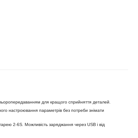
 кольоропередаванням для кращого сприйняття деталей.
чного настроювання параметрів без потреби знімати
арею 2-6S. Можливість заряджання через USB і від