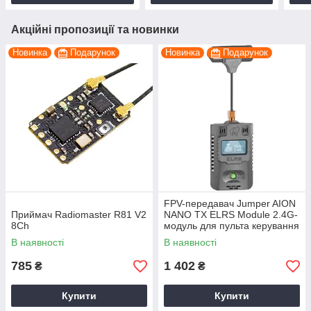
Акційні пропозиції та новинки
Новинка
Подарунок
Новинка
Подарунок
FPV-передавач Jumper AION
Приймач Radiomaster R81 V2
NANO TX ELRS Module 2.4G-
8Ch
модуль для пульта керування
коптером дроном
В наявності
В наявності
785
1 402
₴
₴
Купити
Купити