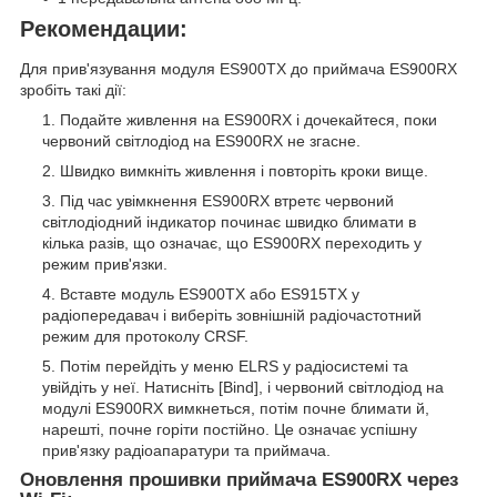
Рекомендации:
Для прив'язування модуля ES900TX до приймача ES900RX
зробіть такі дії:
Подайте живлення на ES900RX і дочекайтеся, поки
червоний світлодіод на ES900RX не згасне.
Швидко вимкніть живлення і повторіть кроки вище.
Під час увімкнення ES900RX втретє червоний
світлодіодний індикатор починає швидко блимати в
кілька разів, що означає, що ES900RX переходить у
режим прив'язки.
Вставте модуль ES900TX або ES915TX у
радіопередавач і виберіть зовнішній радіочастотний
режим для протоколу CRSF.
Потім перейдіть у меню ELRS у радіосистемі та
увійдіть у неї. Натисніть [Bind], і червоний світлодіод на
модулі ES900RX вимкнеться, потім почне блимати й,
нарешті, почне горіти постійно. Це означає успішну
прив'язку радіоапаратури та приймача.
Оновлення прошивки приймача ES900RX через