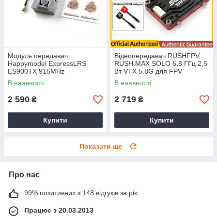
Модуль передавач
Відеопередавач RUSHFPV
Happymodel ExpressLRS
RUSH MAX SOLO 5,8 ГГц 2,5
ES900TX 915MHz
Вт VTX 5.8G для FPV
квадрокоптера
В наявності
В наявності
2 590
2 719
₴
₴
Купити
Купити
Показати ще
Про нас
99% позитивних з 148 відгуків за рік
Працює з 20.03.2013