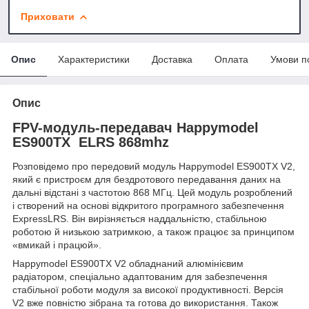
Приховати
Опис
Характеристики
Доставка
Оплата
Умови п
Опис
FPV-модуль-передавач Happymodel
ES900TX ELRS 868mhz
Розповідемо про передовий модуль Happymodel ES900TX V2,
який є пристроєм для бездротового передавання даних на
дальні відстані з частотою 868 МГц. Цей модуль розроблений
і створений на основі відкритого програмного забезпечення
ExpressLRS. Він вирізняється наддальністю, стабільною
роботою й низькою затримкою, а також працює за принципом
«вмикай і працюй».
Happymodel ES900TX V2 обладнаний алюмінієвим
радіатором, спеціально адаптованим для забезпечення
стабільної роботи модуля за високої продуктивності. Версія
V2 вже повністю зібрана та готова до використання. Також