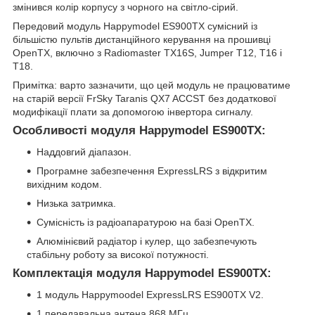
змінився колір корпусу з чорного на світло-сірий.
Передовий модуль Happymodel ES900TX сумісний із
більшістю пультів дистанційного керування на прошивці
OpenTX, включно з Radiomaster TX16S, Jumper T12, T16 і
T18.
Примітка: варто зазначити, що цей модуль не працюватиме
на старій версії FrSky Taranis QX7 ACCST без додаткової
модифікації плати за допомогою інвертора сигналу.
Особливості модуля Happymodel ES900TX:
Наддовгий діапазон.
Програмне забезпечення ExpressLRS з відкритим
вихідним кодом.
Низька затримка.
Сумісність із радіоапаратурою на базі OpenTX.
Алюмінієвий радіатор і кулер, що забезпечують
стабільну роботу за високої потужності.
Комплектація модуля Happymodel ES900TX:
1 модуль Happymoodel ExpressLRS ES900TX V2.
1 передавальна антена 868 МГц.