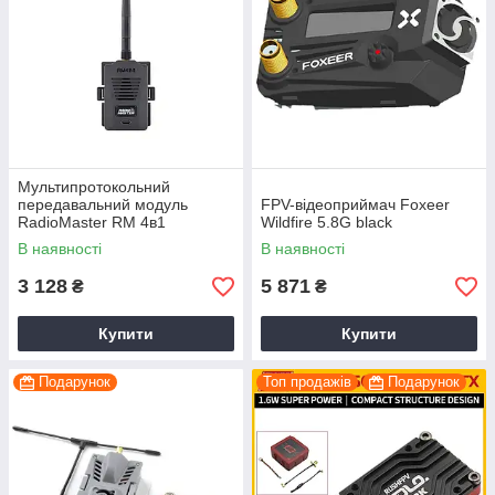
Мультипротокольний
передавальний модуль
FPV-відеоприймач Foxeer
RadioMaster RM 4в1
Wildfire 5.8G black
Nano/Micro TX
В наявності
В наявності
3 128
5 871
₴
₴
Купити
Купити
Подарунок
Топ продажів
Подарунок