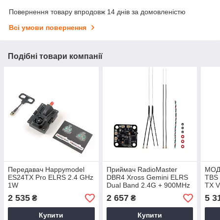
Повернення товару впродовж 14 днів за домовленістю
Всі умови повернення
Подібні товари компанії
Передавач Happymodel
Приймач RadioMaster
МОД
ES24TX Pro ELRS 2.4 GHz
DBR4 Xross Gemini ELRS
TBS
1W
Dual Band 2.4G + 900MHz
TX 
RX Для FPV-Дронів
ДРО
2 535
2 657
5 3
₴
₴
CRS
Купити
Купити