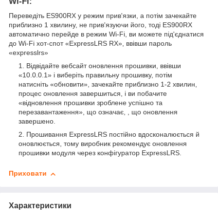
Wi-Fi:
Переведіть ES900RX у режим прив'язки, а потім зачекайте
приблизно 1 хвилину, не прив'язуючи його, тоді ES900RX
автоматично перейде в режим Wi-Fi, ви можете під'єднатися
до Wi-Fi хот-спот «ExpressLRS RX», ввівши пароль
«expresslrs»
Відвідайте вебсайт оновлення прошивки, ввівши
«10.0.0.1» і виберіть правильну прошивку, потім
натисніть «обновити», зачекайте приблизно 1-2 хвилин,
процес оновлення завершиться, і ви побачите
«відновлення прошивки зроблене успішно та
перезавантаження», що означає, , що оновлення
завершено.
Прошивання ExpressLRS постійно вдосконалюється й
оновлюється, тому виробник рекомендує оновлення
прошивки модуля через конфігуратор ExpressLRS.
Приховати
Характеристики