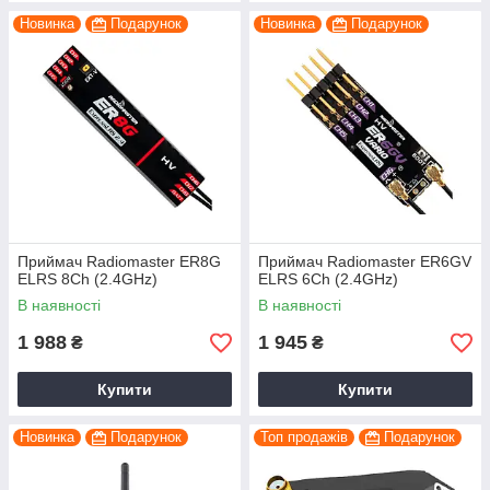
Новинка
Подарунок
Новинка
Подарунок
Приймач Radiomaster ER8G
Приймач Radiomaster ER6GV
ELRS 8Ch (2.4GHz)
ELRS 6Ch (2.4GHz)
В наявності
В наявності
1 988
1 945
₴
₴
Купити
Купити
Новинка
Подарунок
Топ продажів
Подарунок