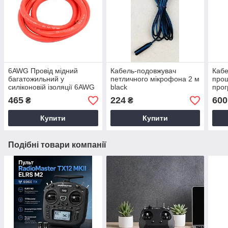
6AWG Провід мідний
Кабель-подовжувач
Кабе
багатожильний у
петличного мікрофона 2 м
про
силіконовій ізоляції 6AWG
black
прог
1 м (червона)
FlyS
465
224
600
₴
₴
Купити
Купити
Подібні товари компанії