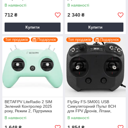
Режимом зависання,
В наявності
В наявності
Підтримка Телефону І ПК
712
2 340
₴
₴
Купити
Купити
Топ продажів
Подарунок
Топ продажів
Подарунок
BETAFPV LiteRadio 2 SIM
FlySky FS-SM001 USB
Зелений Контролер 2025
Симуляторний Пульт 8CH
року, Режим 2, Підтримка
для FPV Дронів, Літаки,
JoyStick, Xbox і сумісний
Вертольотів Авіасімулятори
В наявності
В наявності
Virtual Flight, Liftoff
сумісний Virtual Flight, Liftof
1 648
1 854
₴
₴