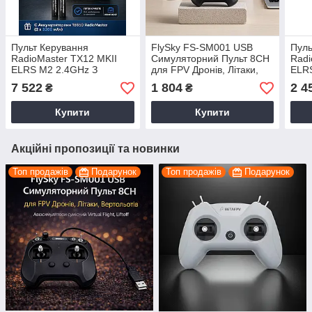
Пульт Керування
FlySky FS-SM001 USB
Пуль
RadioMaster TX12 MKII
Симуляторний Пульт 8CH
Radi
ELRS M2 2.4GHz З
для FPV Дронів, Літаки,
ELR
акумуляторами
Вертольотів
Expr
7 522
1 804
2 4
₴
₴
RadioMaster 18650 для
Авіасімулятори сумісний
Дрон
FPV-Дронів І акумуляторів
Virtual Flight, Liftof
Пол
Купити
Купити
Польоту
Акційні пропозиції та новинки
Топ продажів
Подарунок
Топ продажів
Подарунок