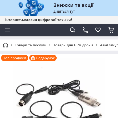
Інтернет-магазин цифрової техніки!
Товари та послуги
Товари для FPV дронів
АвіаСиму
Топ продажів
Подарунок