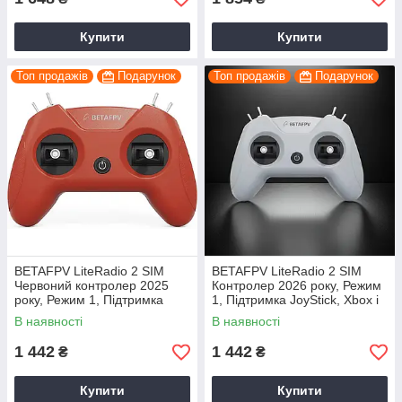
Купити
Купити
Топ продажів
Подарунок
Топ продажів
Подарунок
BETAFPV LiteRadio 2 SIM
BETAFPV LiteRadio 2 SIM
Червоний контролер 2025
Контролер 2026 року, Режим
року, Режим 1, Підтримка
1, Підтримка JoyStick, Xbox і
JoyStick, Xbox і сумісний
сумісний Virtual Flight, Liftoff
В наявності
В наявності
Virtual Flight, Liftoff
1 442
1 442
₴
₴
Купити
Купити