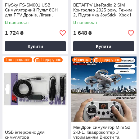
FlySky FS-SM001 USB
BETAFPV LiteRadio 2 SIM
Симуляторний Пульт 8CH
Контролер 2025 року, Режим
для FPV Дронів, Літаки,
2, Підтримка JoyStick, Xbox і
Вертольотів Авіасімулятори
сумісний Virtual Flight, Liftoff
В наявності
В наявності
сумісний Virtual Flight, Liftof
1 724
1 648
₴
₴
Купити
Купити
Топ продажів
Подарунок
Новинка
Подарунок
МініДрон симулятор Mini S2
USB інтерфейс для
2-В-1, Квадрокоптер З
симулятора
утриманням Висоти та