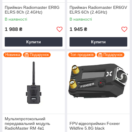
Приймач Radiomaster ER8G
Приймач Radiomaster ER6GV
ELRS 8Ch (2.4GHz)
ELRS 6Ch (2.4GHz)
В наявності
В наявності
1 988
1 945
₴
₴
Купити
Купити
Новинка
Подарунок
Топ продажів
Подарунок
Мультипротокольний
передавальний модуль
FPV-відеоприймач Foxeer
RadioMaster RM 4в1
Wildfire 5.8G black