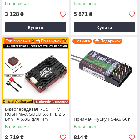
Nano/Micro TX
В наявності
В наявності
3 128
5 871
₴
₴
Купити
Купити
Топ продажів
Подарунок
Новинка
Подарунок
Відеопередавач RUSHFPV
RUSH MAX SOLO 5,8 ГГц 2,5
Вт VTX 5.8G для FPV
Приймач FlySky FS-iA6 6Ch
квадрокоптера
В наявності
В наявності
2 719
814
₴
₴