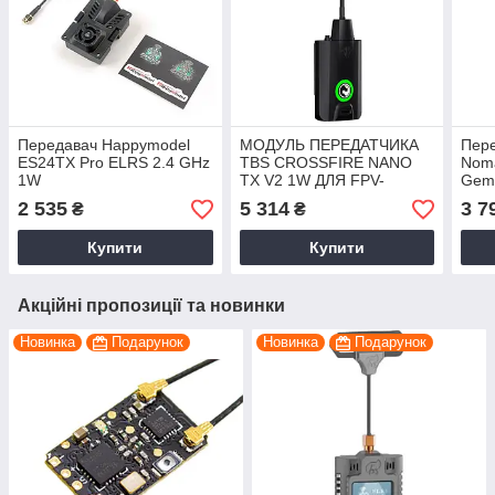
Передавач Happymodel
МОДУЛЬ ПЕРЕДАТЧИКА
Пере
ES24TX Pro ELRS 2.4 GHz
TBS CROSSFIRE NANO
Noma
1W
TX V2 1W ДЛЯ FPV-
Gem
ДРОНОВ, ПРОТОКОЛ
2.4
2 535
5 314
3 7
₴
₴
CRSF
(HP0
Купити
Купити
Акційні пропозиції та новинки
Новинка
Подарунок
Новинка
Подарунок