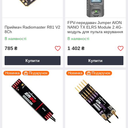
FPV-передавач Jumper AION
Приймач Radiomaster R81 V2
NANO TX ELRS Module 2.4G-
8Ch
модуль для пульта керування
коптером дроном
В наявності
В наявності
785
1 402
₴
₴
Купити
Купити
Новинка
Подарунок
Новинка
Подарунок