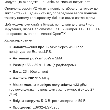
модуляцію охолодження навіть за високої потужності.
Оновлена версія V2 містить повністю зібрану та готову до
використання. Відмінність від попередньої версії полягав
також у новому кольоровому тілі, яке стало світло-сірим.
Цей модуль сумісний із більшістю пультів дистанційного
керування, як-от Radiomaster TX16S, Jumper T12, T16 і T18,
що працюють на прошиванні OpenTX.
Характеристики:
Завантаження прошивки:
Через Wi-Fi або
конфігуратор ExpressLRS.
Антенний роз'єм:
роз'єм SMA
Розмір:
55 х 39 х 11 мм (з радіатором)
Вага:
23 г (без антен)
Частота РФ:
915 МГц
Максимальна вихідна потужність:
<33 дБм
(рекомендується рівень шуму за потужності вище 27
дБм)
Вхідна напруга:
513 В, рекомендоване 59 В
Процесор:
ESP32+ESP8285