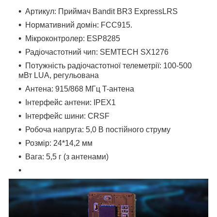
Артикул: Приймач Bandit BR3 ExpressLRS
Нормативний домін: FCC915.
Мікроконтролер: ESP8285
Радіочастотний чип: SEMTECH SX1276
Потужність радіочастотної телеметрії: 100-500
мВт LUA, регульована
Антена: 915/868 МГц T-антена
Інтерфейс антени: IPEX1
Інтерфейс шини: CRSF
Робоча напруга: 5,0 В постійного струму
Розмір: 24*14,2 мм
Вага: 5,5 г (з антенами)