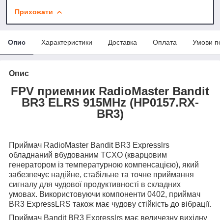
Приховати
Опис
Характеристики
Доставка
Оплата
Умови п
Опис
FPV приемник RadioMaster Bandit
BR3 ELRS 915MHz (HP0157.RX-
BR3)
Приймач RadioMaster Bandit BR3 Expresslrs
обладнаний вбудованим TCXO (кварцовим
генератором із температурною компенсацією), який
забезпечує надійне, стабільне та точне приймання
сигналу для чудової продуктивності в складних
умовах. Використовуючи компоненти 0402, приймач
BR3 ExpressLRS також має чудову стійкість до вібрації.
Приймач Bandit BR3 Expresslrs має величезну вихідну