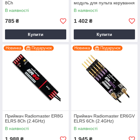
8Ch
модуль для пульта керування
коптером дроном
В наявності
В наявності
785
1 402
₴
₴
Купити
Купити
Новинка
Подарунок
Новинка
Подарунок
Приймач Radiomaster ER8G
Приймач Radiomaster ER6GV
ELRS 8Ch (2.4GHz)
ELRS 6Ch (2.4GHz)
В наявності
В наявності
1 988
1 945
₴
₴