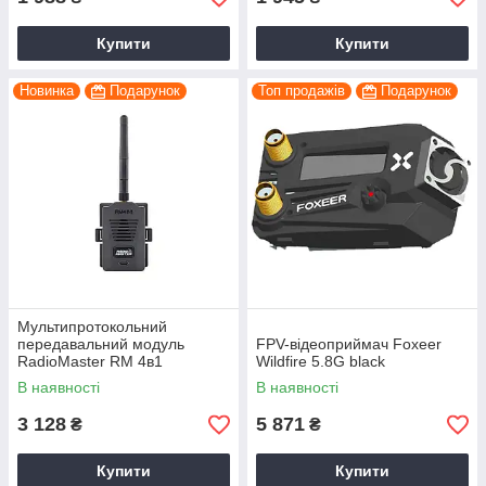
Купити
Купити
Новинка
Подарунок
Топ продажів
Подарунок
Мультипротокольний
передавальний модуль
FPV-відеоприймач Foxeer
RadioMaster RM 4в1
Wildfire 5.8G black
Nano/Micro TX
В наявності
В наявності
3 128
5 871
₴
₴
Купити
Купити