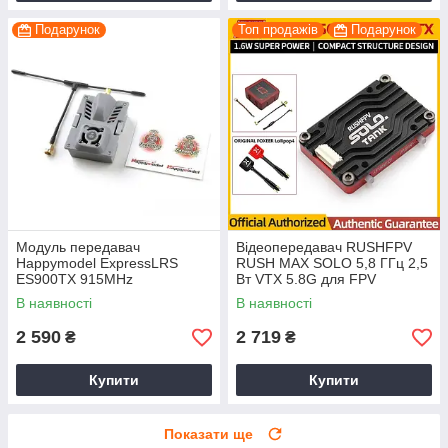
Подарунок
Топ продажів
Подарунок
Модуль передавач
Відеопередавач RUSHFPV
Happymodel ExpressLRS
RUSH MAX SOLO 5,8 ГГц 2,5
ES900TX 915MHz
Вт VTX 5.8G для FPV
квадрокоптера
В наявності
В наявності
2 590
2 719
₴
₴
Купити
Купити
Показати ще