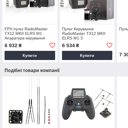
FPV пульт RadioMaster
Пульт Керування
Пул
TX12 MKII ELRS M1
RadioMaster TX12 MKII
Апаратура керування
ELRS M1 З
акумуляторами 18650
6 932
6 534
₴
₴
ViPow 2 × 1200 мА·год
Для FPV-Дронів
7 3
Купити
Купити
Подібні товари компанії