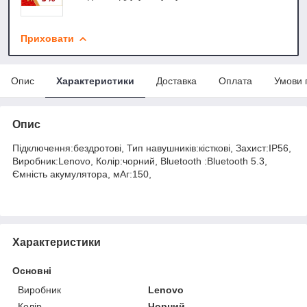
Приховати
Опис
Характеристики
Доставка
Оплата
Умови 
Опис
Підключення:бездротові, Тип навушників:кісткові, Захист:IP56,
Виробник:Lenovo, Колір:чорний, Bluetooth :Bluetooth 5.3,
Ємність акумулятора, мАг:150,
Характеристики
Основні
Виробник
Lenovo
Колір
Чорний