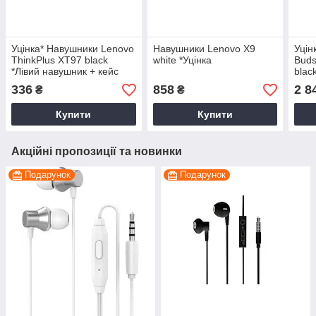
Уцінка* Навушники Lenovo
Навушники Lenovo X9
Уцін
ThinkPlus XT97 black
white *Уцінка
Buds
*Лівий навушник + кейс
blac
336
858
2 8
₴
₴
Купити
Купити
Акційні пропозиції та новинки
Подарунок
Подарунок