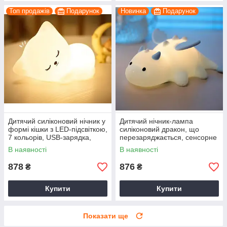
Топ продажів
Подарунок
Новинка
Подарунок
Дитячий силіконовий нічник у
Дитячий нічник-лампа
формі кішки з LED-підсвіткою,
силіконовий дракон, що
7 кольорів, USB-зарядка,
перезаряджається, сенсорне
декор для дитячої кімнати
керування, таймер, LED-
В наявності
В наявності
підсвітка
878
876
₴
₴
Купити
Купити
Показати ще