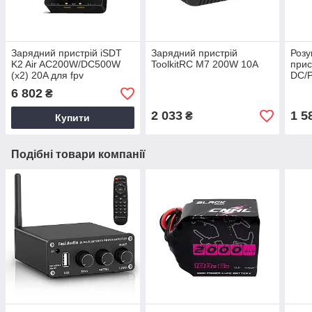
Зарядний пристрій iSDT
Зарядний пристрій
Розу
K2 Air AC200W/DC500W
ToolkitRC M7 200W 10A
прис
(x2) 20A для fpv
DC/P
6 802
₴
2 033
1 5
₴
Купити
Подібні товари компанії