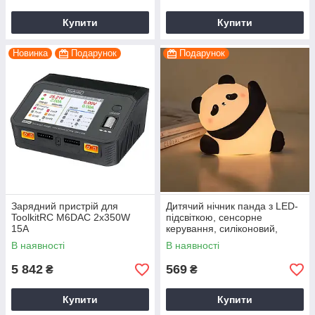
Купити
Купити
Новинка
Подарунок
Подарунок
Зарядний пристрій для
Дитячий нічник панда з LED-
ToolkitRC M6DAC 2x350W
підсвіткою, сенсорне
15A
керування, силіконовий,
приліжкова лампа для
В наявності
В наявності
спальні
5 842
569
₴
₴
Купити
Купити