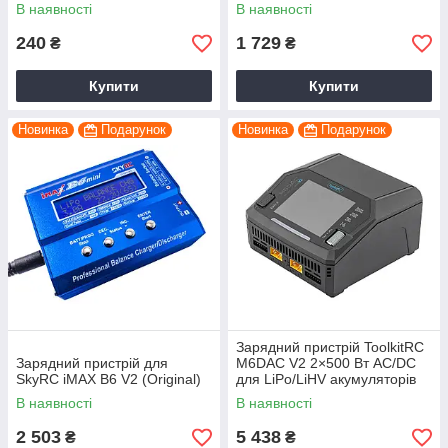
В наявності
В наявності
240
1 729
₴
₴
Купити
Купити
Новинка
Подарунок
Новинка
Подарунок
Зарядний пристрій ToolkitRC
Зарядний пристрій для
M6DAC V2 2×500 Вт AC/DC
SkyRC iMAX B6 V2 (Original)
для LiPo/LiHV акумуляторів
1-6S, 2 канали, чорний, для
В наявності
В наявності
FPV і RC моделей
2 503
5 438
₴
₴