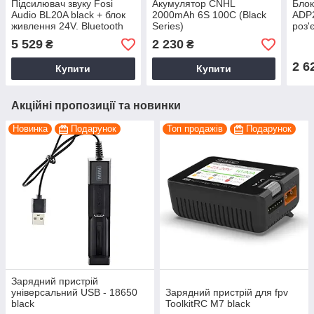
Підсилювач звуку Fosi
Акумулятор CNHL
Блок
Audio BL20A black + блок
2000mAh 6S 100C (Black
ADP2
живлення 24V. Bluetooth
Series)
роз'
5.0, 2x100W
Заря
5 529
2 230
₴
₴
LiPo
2 6
Купити
Купити
Акційні пропозиції та новинки
Новинка
Подарунок
Топ продажів
Подарунок
Зарядний пристрій
універсальний USB - 18650
Зарядний пристрій для fpv
black
ToolkitRC M7 black