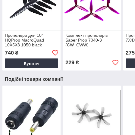
Пропелери для 10"
Комплект пропелерів
Проп
HQProp MacroQuad
Saber Prop 7040-3
7X4X
10X5X3 1050 black
(CW+CWW)
740
275
₴
229
₴
Купити
Подібні товари компанії