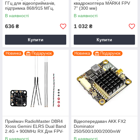
ГГц для відеоприймачів,
квадрокоптера MARK4 FPV
підтримка 868/915 МГц,
7" (300 мм)
далекобійний зв'язок FPV
В наявності
В наявності
636
1 032
₴
₴
Купити
Купити
Новинка
Подарунок
Новинка
Подарунок
Приймач RadioMaster DBR4
Відеопередавач AKK FX2
Xross Gemini ELRS Dual Band
Dominator
2.4G + 900MHz RX Для FPV-
250/500/1000/2000mW
Дронів
5.8GHz ; Відеопередавач
В наявності
В наявності