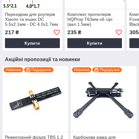
Перехідник для роутерів
Комплект пропелерів
Комп
Xiaomi та інших DC
HQProp T63мм-х6 сірі
Foxe
5.5x2.1мм - DC 4.0х1.7мм
(вал 1.5мм)
Blac
black
Квад
217
235
305
₴
₴
Купити
Купити
Акційні пропозиції та новинки
Новинка
Подарунок
Новинка
Подарунок
Режекторний фільтр TBS 1.2
Карбонова рама для