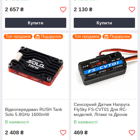
FPV; Відеопередавач 2 Вт
2 657
2 130
₴
₴
Купити
Купити
Топ продажів
Подарунок
Топ продажів
Подарунок
Сенсорний Датчик Напруга
Відеопередавач RUSH Tank
FlySky FS-CVT01 Для RC-
Solo 5.8GHz 1600mW
моделей, Літаки та Дронів
В наявності
В наявності
2 408
469
₴
₴