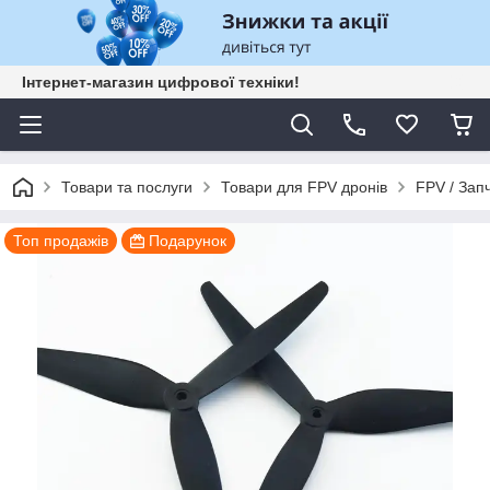
Інтернет-магазин цифрової техніки!
Товари та послуги
Товари для FPV дронів
FPV / Зап
Топ продажів
Подарунок