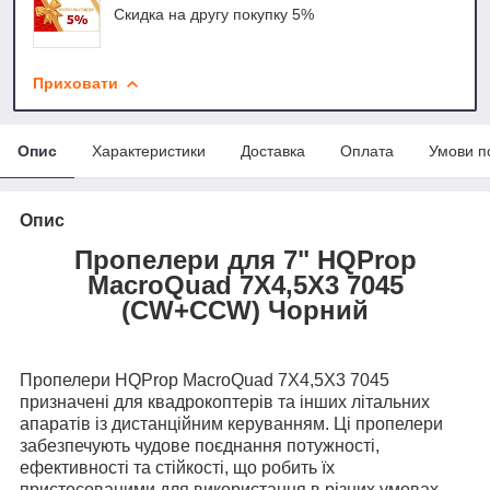
Скидка на другу покупку 5%
Приховати
Опис
Характеристики
Доставка
Оплата
Умови п
Опис
Пропелери для 7" HQProp
MacroQuad 7X4,5X3 7045
(CW+CCW) Чорний
Пропелери HQProp MacroQuad 7X4,5X3 7045
призначені для квадрокоптерів та інших літальних
апаратів із дистанційним керуванням. Ці пропелери
забезпечують чудове поєднання потужності,
ефективності та стійкості, що робить їх
пристосованими для використання в різних умовах