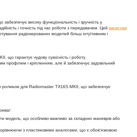
забезпечує високу функціональність і зручність у
ійність і точність під час роботи з передавачем. Цей
аксесуар
отування радіокерованих моделей більш інтуїтивним і
, що гарантує чудову сумісність і роботу.
им профілем і кріпленням, але й забезпечує задовільний
 роликом для Radiomaster TX16S MKII, що забезпечує
реваг:
ти модель, що особливо важливо за складних маневрів або
 порівнюючи з пластиковими аналогами, що є обов'язковою