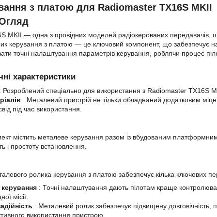
вання з платою для Radiomaster TX16S MKII
 Огляд
S MKII — одна з провідних моделей радіокерованих передавачів, що 
лик керування з платою — це ключовий компонент, що забезпечує над
вати точні налаштування параметрів керування, роблячи процес піл
чні характеристики
: Розроблений спеціально для використання з Radiomaster TX16S MKII
ріалів
: Металевий пристрій не тільки обладнаний додатковим міцн
від під час використання.
ект містить металеве керування разом із вбудованим платформним
ть і простоту встановлення.
алевого ролика керування з платою забезпечує кілька ключових пе
 керування
: Точні налаштування дають пілотам краще контролюва
ної місії.
надійність
: Металевий ролик забезпечує підвищену довговічність,
тивного використання пристрою.