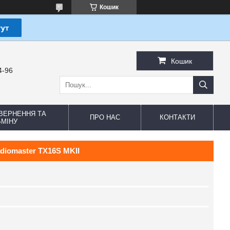
Кошик
Кошик
4-96
ВЕРНЕННЯ ТА
ПРО НАС
КОНТАКТИ
МІНУ
diomaster TX16S MKII