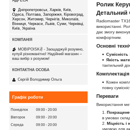
Ролик Керу
Дніпропетровськ, Харків, Київ,
Детальний
Одеса, Полтава, Запоріжжя, Кіровоград,
Херсон, Житомир, Чернігів, Миколаїв,
Radiomaster TX16
Вінниця, Черкаси, Львів, Суми, Чернівці,
використанні. Ро
Київ, Україна
дає змогу викону
комфортним.
Основні техні
MOBIPOISK✌ - Заощаджуй розумно,
купуй різноманітно! Надійний магазин –
Сумісність
ваш вибір з розумом!
Якість мате
тактильний дос
Комплектація
Сергій Володимир Ольга
Кожен компл
повну сумісніс
Переваги
Графік роботи
Використання мет
Понеділок
09:00
20:00
Покращене
Вівторок
09:00
20:00
в умовах склад
Міцність і 
Середа
09:00
20:00
умовою для ак