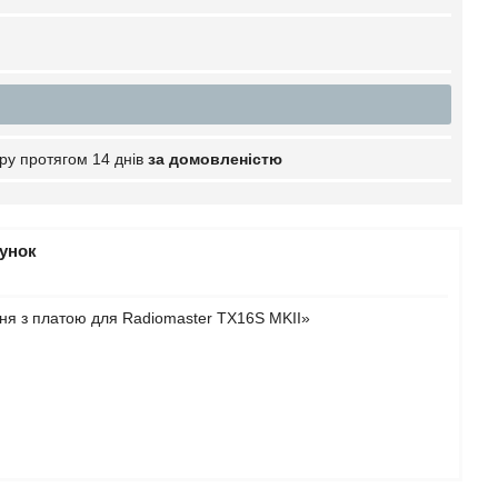
ру протягом 14 днів
за домовленістю
рунок
ня з платою для Radiomaster TX16S MKII»