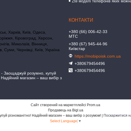
Zte моделі телефонів яких можн
+380 (66) 006-42-33
ьк, Харків, Київ, Одеса,
МТС
оріжжя, Кіровоград, Херсон,
нігів, Миколаїв, Вінниця,
+380 (67) 945-44-96
Київстар
в, Суми, Чернівці, Київ, Україна
https://mobipoisk.com.ua
+380679454496
+380679454496
- Заощаджуй розумно, купуй
! Надійний магазин – ваш вибір з
Сайт створений на маркетплейсі
Prom.ua
Продавець на Bigl.ua
MOBIPOISK✌ - Заощаджуй розумно, купуй різноманітно! Надійний магазин – ваш вибір з розумом! |
Поскаржитися н
Select Language
▼