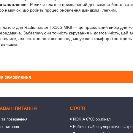
Установлення
: Ролик із платою призначений для самостійного вст
або навичок, що робить процес оновлення швидким і легким.
 платою для Radiomaster TX16S MKII — це правильний вибір для кор
передавача. Забезпечуючи точність керування й довговічність, цей
евелике, але істотне поліпшення підвищує ваш комфорт і контроль
тивнішим.
ля замовлення
АВАНІ ПИТАННЯ
СТАТТІ
 та повернення
NOKIA 6700 оригінал
ні питання
Рейтинг найпопулярніших і затре