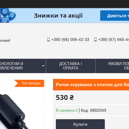
+380 (66) 006-42-33
+380 (67) 945-4
хніки!
ХНОЛОГИИ И
ДОСТАВКА І
УМОВИ ПО
ЗВЛЕЧЕНИЯ
ОПЛАТА
ОБ
Топ продаж
Ролик керування з платою для Ra
530 ₴
В наявності
Код:
8882049
Купити