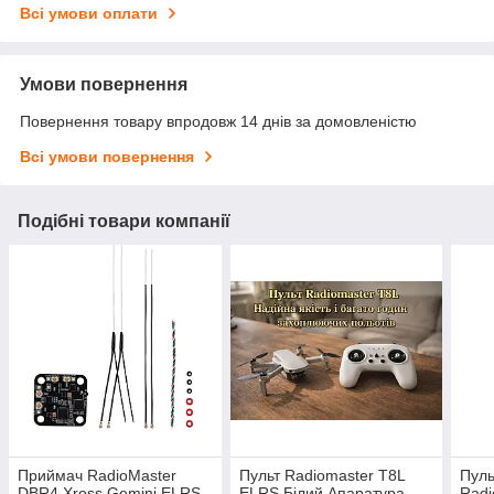
Всі умови оплати
Умови повернення
Повернення товару впродовж 14 днів за домовленістю
Всі умови повернення
Подібні товари компанії
Приймач RadioMaster
Пульт Radiomaster T8L
Пуль
DBR4 Xross Gemini ELRS
ELRS Білий Апаратура
Radi