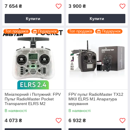
7 654
3 900
₴
₴
Купити
Купити
Топ продажів
Подарунок
Топ продажів
Подарунок
Мініатюрний і Потужний: FPV
FPV пульт RadioMaster TX12
Пульт RadioMaster Pocket
MKII ELRS M1 Апаратура
Transparent ELRS M2
керування
В наявності
В наявності
4 073
6 932
₴
₴