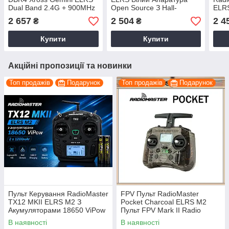
Dual Band 2.4G + 900MHz
Open Source З Hall-
ELR
RX Для FPV-Дронів
Стиками, Портативний
Expr
2 657
2 504
2 4
₴
₴
для FPV-Дронів І RC-
Дрон
Моделів
Пол
Купити
Купити
Акційні пропозиції та новинки
Топ продажів
Подарунок
Топ продажів
Подарунок
Пульт Керування RadioMaster
FPV Пульт RadioMaster
TX12 MKII ELRS M2 З
Pocket Charcoal ELRS M2
Акумуляторами 18650 ViPow
Пульт FPV Mark II Radio
2 × 1200 мА·год Для FPV-
Controller For FPV Drone FCC
В наявності
В наявності
Дронів
Сумісний Virtual Flight, Lif