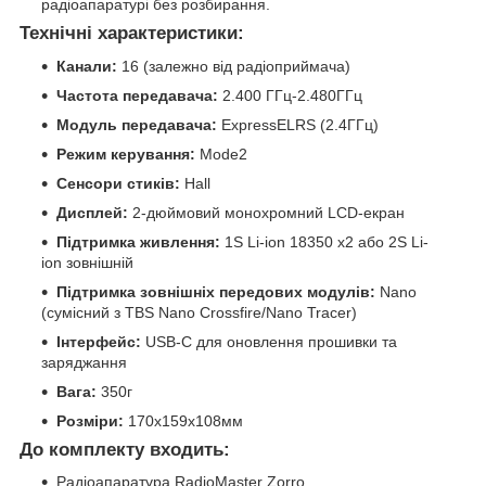
радіоапаратурі без розбирання.
Технічні характеристики:
Канали:
16 (залежно від радіоприймача)
Частота передавача:
2.400 ГГц-2.480ГГц
Модуль передавача:
ExpressELRS (2.4ГГц)
Режим керування:
Mode2
Сенсори стиків:
Hall
Дисплей:
2-дюймовий монохромний LCD-екран
Підтримка живлення:
1S Li-ion 18350 x2 або 2S Li-
ion зовнішній
Підтримка зовнішніх передових модулів:
Nano
(сумісний з TBS Nano Crossfire/Nano Tracer)
Інтерфейс:
USB-C для оновлення прошивки та
заряджання
Вага:
350г
Розміри:
170x159x108мм
До комплекту входить:
Радіоапаратура RadioMaster Zorro