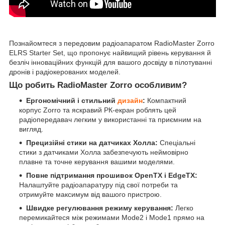
Познайомтеся з передовим радіоапаратом RadioMaster Zorro
ELRS Starter Set, що пропонує найвищий рівень керування й
безліч інноваційних функцій для вашого досвіду в пілотуванні
дронів і радіокерованих моделей.
Що робить RadioMaster Zorro особливим?
Ергономічний і стильний
дизайн
:
Компактний
корпус Zorro та яскравий РК-екран роблять цей
радіопередавач легким у використанні та приємним на
вигляд.
Прецизійні стики на датчиках Холла:
Спеціальні
стики з датчиками Холла забезпечують неймовірно
плавне та точне керування вашими моделями.
Повне підтримання прошивок OpenTX і EdgeTX:
Налаштуйте радіоапаратуру під свої потреби та
отримуйте максимум від вашого пристрою.
Швидке регулювання режиму керування:
Легко
перемикайтеся між режимами Mode2 і Mode1 прямо на