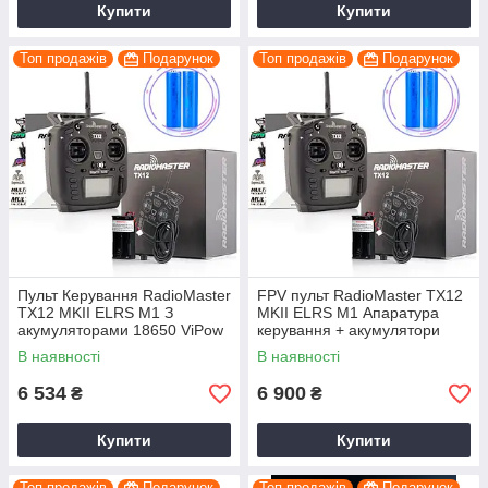
Купити
Купити
Топ продажів
Подарунок
Топ продажів
Подарунок
Пульт Керування RadioMaster
FPV пульт RadioMaster TX12
TX12 MKII ELRS M1 З
MKII ELRS M1 Апаратура
акумуляторами 18650 ViPow
керування + акумулятори
2 × 1200 мА·год Для FPV-
В наявності
В наявності
Дронів
6 534
6 900
₴
₴
Купити
Купити
Топ продажів
Подарунок
Топ продажів
Подарунок