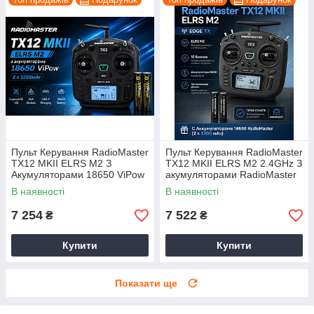
Пульт Керування RadioMaster
Пульт Керування RadioMaster
TX12 MKII ELRS M2 З
TX12 MKII ELRS M2 2.4GHz З
Акумуляторами 18650 ViPow
акумуляторами RadioMaster
2 × 1200 мА·год Для FPV-
18650 для FPV-Дронів І
В наявності
В наявності
Дронів
акумуляторів Польоту
7 254
7 522
₴
₴
Купити
Купити
Показати ще