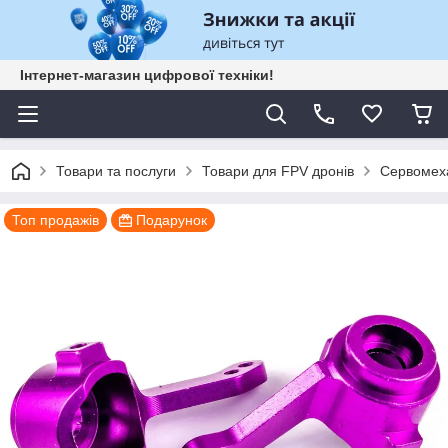
Інтернет-магазин цифрової техніки!
Товари та послуги
Товари для FPV дронів
Сервомех
Топ продажів
Подарунок