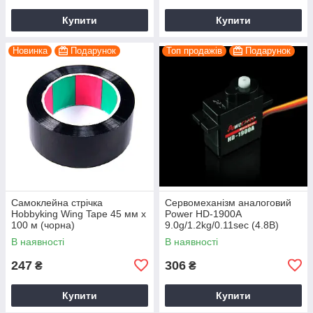
Купити
Купити
Новинка
Подарунок
Топ продажів
Подарунок
Самоклейна стрічка
Сервомеханізм аналоговий
Hobbyking Wing Tape 45 мм x
Power HD-1900A
100 м (чорна)
9.0g/1.2kg/0.11sec (4.8В)
В наявності
В наявності
247
306
₴
₴
Купити
Купити