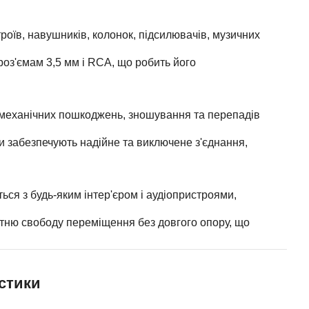
роїв, навушників, колонок, підсилювачів, музичних
роз'ємам 3,5 мм і RCA, що робить його
о механічних пошкоджень, зношування та перепадів
 забезпечують надійне та виключене з'єднання,
ься з будь-яким інтер'єром і аудіопристроями,
тню свободу переміщення без довгого опору, що
истики