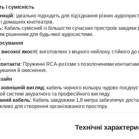
ь і сумісність
нкцій:
ідеально підходить для під'єднання різних аудіоприст
 і домашніх кінотеатрів.
ь:
Кабель сумісний із більшістю сучасних пристроїв завдяки 
м рішенням для будь-якої аудіосистеми.
тосування
високої якості:
виготовлені з міцного нейлону, стійкого д
.
контакти:
Пружинні RCA-роз'єми з позолоченими контактами
дування й окиснення.
изайн
зовнішній вигляд:
кабель чорного кольору чудово поєднуєт
й системі акуратного та професійного вигляду.
аний кабель:
Кабель завдовжки 1,8 метра забезпечує доста
жливо для створення організованого простору.
Технічні характер