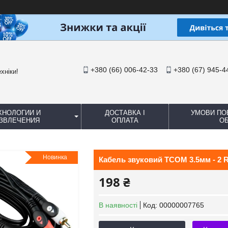
+380 (66) 006-42-33
+380 (67) 945-4
хніки!
ХНОЛОГИИ И
ДОСТАВКА І
УМОВИ ПО
ЗВЛЕЧЕНИЯ
ОПЛАТА
ОБ
Новинка
Кабель звуковий TCOM 3.5мм - 2 R
198 ₴
В наявності
Код:
00000007765