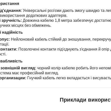
ористання
ід'єднання:
Універсальні роз'єми дають змогу швидко та лег
використання додаткових адаптерів.
і зручність:
Довжина кабелю 1,8 метра забезпечує достатню
ручних місцях без обмежень.
і надійність
рпус:
Нейлоновий кабель стійкий до зношування, перекруч
тації.
контакти:
Позолочені контакти під'єднують з'єднання й опір
сті.
ивабливість
зовнішній вигляд:
чорний колір кабелю робить його непомі
истема має професійний вигляд.
организации:
Гнучкий кабель легко вкладається і висуваєт
Приклади викорис