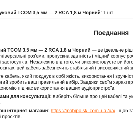
уковий TCOM 3,5 мм — 2 RCA 1,8 м Чорний:
1 шт.
Поєднання
ий TCOM 3,5 мм — 2 RCA 1,8 м Чорний
— це ідеальне рішен
універсальні роз'єми, пропускна здатність і міцний корпус 
і застосунків. Незалежно від того, чи використовуєте ви йо
єктах, цей кабель забезпечить стабільний і високоякісний зв
 кабель, який поєднує в собі якість, використання і зручні
рний
зробить ваш правильний вибір. Завдяки своїм характери
ономію під час використання ваших аудіопристроїв.
нами для консультації:
виберіть більше про цей кабелі та
.
наш інтернет-магазин:
https ://mobipoisk .com .ua /ua/
, щоб з
і проєктів.