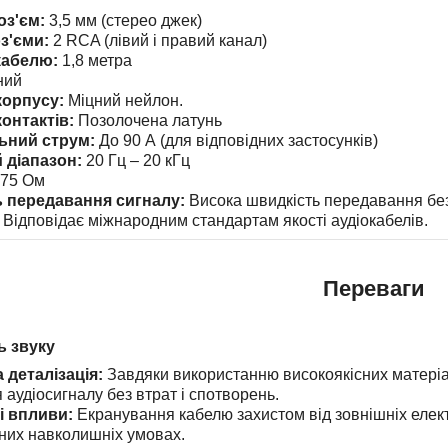
оз'єм:
3,5 мм (стерео джек)
з'єми:
2 RCA (лівий і правий канал)
кабелю:
1,8 метра
ний
корпусу:
Міцний нейлон.
контактів:
Позолочена латунь
ьний струм:
До 90 А (для відповідних застосунків)
 діапазон:
20 Гц – 20 кГц
75 Ом
 передавання сигналу:
Висока швидкість передавання бе
Відповідає міжнародним стандартам якості аудіокабелів.
Переваги
ь звуку
 деталізація:
Завдяки використанню високоякісних матеріалі
аудіосигналу без втрат і спотворень.
і впливи:
Екранування кабелю захистом від зовнішніх елект
мних навколишніх умовах.