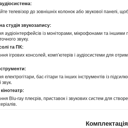
аудіосистема:
йте телевізор до зовнішніх колонок або звукової панелі, щоб
а студія звукозапису:
ня аудіоінтерфейсів із моніторами, мікрофонами та іншими
 точного звуку.
солі та ПК:
ння ігрових консолей, комп'ютерів і аудіосистеми для отрим
нструменти:
я електрогітари, бас-гітари та інших інструментів із підси
 звук.
кінотеатр:
ння Blu-ray плеєрів, приставок і звукових систем для створ
серіалів.
Комплектація