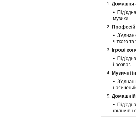
Домашня 
Під'єдна
музики.
Професійн
З'єднан
чіткого та
Ігрові кон
Під'єдна
і розваг.
Музичні і
З'єднанн
насичений
Домашній 
Під'єдна
фільмів і 