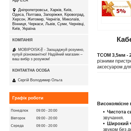
Дніпропетровськ, Харків, Київ,
Одеса, Полтава, Запоріжжя, Кіровоград,
Херсон, Житомир, Чернігів, Миколаїв,
Вінниця, Черкаси, Львів, Суми, Чернівці,
Київ, Україна
Каб
MOBIPOISK✌ - Заощаджуй розумно,
купуй різноманітно! Надійний магазин –
TCOM 3,5мм - 
ваш вибір з розумом!
різними пристр
аксесуаром для
Сергій Володимир Ольга
Графік роботи
Високоякісне 
Понеділок
09:00
20:00
Чистота с
звучання.
Вівторок
09:00
20:00
Широкий ч
Середа
09:00
20:00
звуком без д