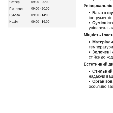
Четвер
09:00
20:00
Універсальніст
Пʼятниця
09:00
20:00
Багато фу
Субота
09:00
14:00
інструментів
Неділя
09:00
16:00
Сумісніст
універсальни
Міцність і зас
Матеріали 
температури
Золочені 
стійке до ко
Естетичний д
Стильний 
надаючи ваші
Організов
особливо ва