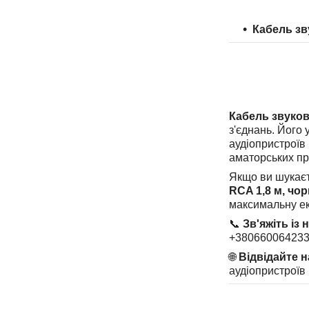
Кабель зв
Кабель звуков
з'єднань. Його 
аудіопристроїв 
аматорських про
Якщо ви шукаєте
RCA 1,8 м, чо
максимальну ек
📞
Зв'яжіть із 
+380660064233
🌐
Відвідайте 
аудіопристроїв 