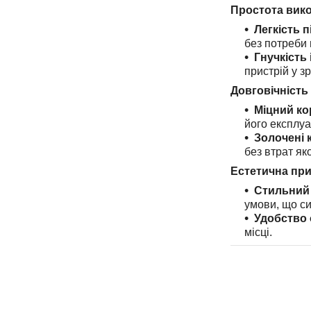
Простота вик
Легкість п
без потреби 
Гнучкість 
пристрій у з
Довговічність 
Міцний ко
його експлуа
Золочені 
без втрат яко
Естетична пр
Стильний 
умови, що с
Удобство 
місці.