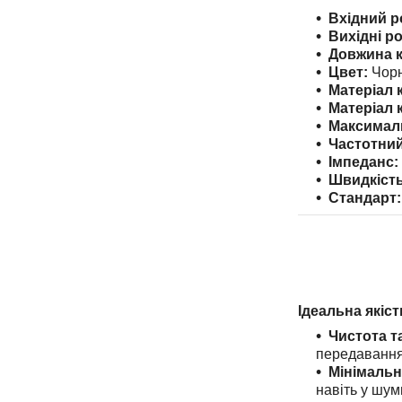
Вхідний р
Вихідні ро
Довжина 
Цвет:
Чор
Матеріал 
Матеріал 
Максимал
Частотний
Імпеданс:
Швидкість
Стандарт:
Ідеальна якіст
Чистота та
передавання 
Мінімальн
навіть у шу