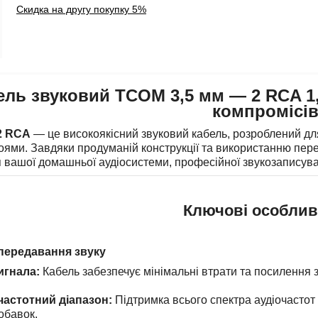
Скидка на другу покупку 5%
ель звуковий TCOM 3,5 мм — 2 RCA 1,
компромісі
2 RCA
— це високоякісний звуковий кабель, розроблений для
оями. Завдяки продуманій конструкції та використанню пере
 вашої домашньої аудіосистеми, професійної звукозаписувал
Ключові особлив
передавання звуку
игнала:
Кабель забезпечує мінімальні втрати та посилення 
астотний діапазон:
Підтримка всього спектра аудіочастот
обавок.