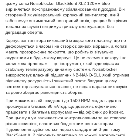
цьому сенсі Noiseblocker BlackSilent XL2 120мм blue
вирізняється по-справжньому збалансованим підходом. Він
створений як універсальний корпусний вентилятор, який
забезпечує оптимальний повітряний потік, працює без різких
тональних шумів і витримує тривалу експлуатацію без
деградації обертів.
Корпус вентилятора виконаний із жорсткого пластику, що не
деформується з часом і не створює зайвих вібрацій, а лопаті
мають прозоро-синє покриття, що робить їх візуально
акуратними в будь-якому корпусі. Це не елемент декору і не
«ялинкова гірлянда» — це інструмент, який відповідає за
стабільну температурну динаміку системи. Noiseblocker
використовує власний підшипник NB-NANO-SLI, який отримав
підвищену ресурсність і знижений люфт. Завдяки цьому
вентилятор запускається плавно, не видає паразитних звуків
та довго зберігає рівномірність обертів.
При максимальній швидкості до 1500 RPM модель здатна
прокачувати близько 98 м³/год, що дозволяє ефективно
працювати з багатьма корпусами — від офісних до ігрових.
При цьому шум залишається контрольованим та не створює
різких «свистів», властивих бюджетним вентиляторам.
Підключення здійснюється через стандартний 3-pin, тому
BlackSilent XL2 підходить практично до кожної материнської