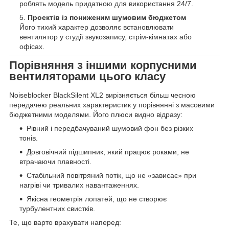
роблять модель придатною для використання 24/7.
Проектів із пониженим шумовим бюджетом
Його тихий характер дозволяє встановлювати
вентилятор у студії звукозапису, стрім-кімнатах або
офісах.
Порівняння з іншими корпусними
вентиляторами цього класу
Noiseblocker BlackSilent XL2 вирізняється більш чесною
передачею реальних характеристик у порівнянні з масовими
бюджетними моделями. Його плюси видно відразу:
Рівний і передбачуваний шумовий фон без різких
тонів.
Довговічний підшипник, який працює роками, не
втрачаючи плавності.
Стабільний повітряний потік, що не «зависає» при
нагріві чи тривалих навантаженнях.
Якісна геометрія лопатей, що не створює
турбулентних свистків.
Те, що варто врахувати наперед: