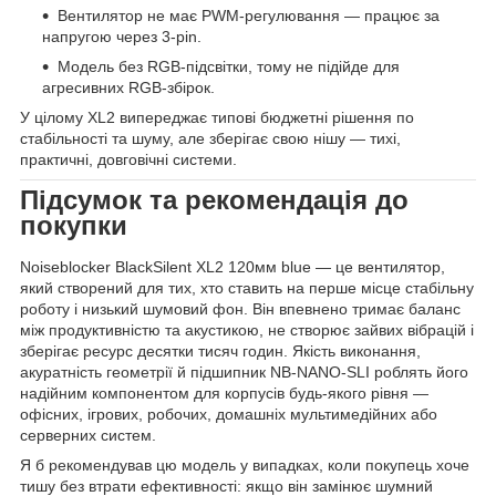
Вентилятор не має PWM-регулювання — працює за
напругою через 3-pin.
Модель без RGB-підсвітки, тому не підійде для
агресивних RGB-збірок.
У цілому XL2 випереджає типові бюджетні рішення по
стабільності та шуму, але зберігає свою нішу — тихі,
практичні, довговічні системи.
Підсумок та рекомендація до
покупки
Noiseblocker BlackSilent XL2 120мм blue — це вентилятор,
який створений для тих, хто ставить на перше місце стабільну
роботу і низький шумовий фон. Він впевнено тримає баланс
між продуктивністю та акустикою, не створює зайвих вібрацій і
зберігає ресурс десятки тисяч годин. Якість виконання,
акуратність геометрії й підшипник NB-NANO-SLI роблять його
надійним компонентом для корпусів будь-якого рівня —
офісних, ігрових, робочих, домашніх мультимедійних або
серверних систем.
Я б рекомендував цю модель у випадках, коли покупець хоче
тишу без втрати ефективності: якщо він замінює шумний