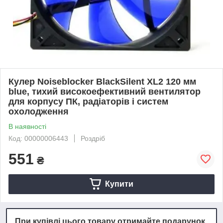
Кулер Noiseblocker BlackSilent XL2 120 мм
blue, тихий високоефективний вентилятор
для корпусу ПК, радіаторів і систем
охолодження
В наявності
Код: 00000006443
Роздріб
551
₴
Купити
При купівлі цього товару отримайте подарунок