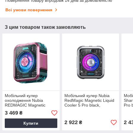
Повернення товару впродовж 14 днів за домовленістю
Всі умови повернення
З цим товаром також замовляють
Мобільний кулер
Мобільний кулер Nubia
Мобі
охолодження Nubia
RedMagic Magnetic Liquid
Shar
REDMAGIC Magnetic
Cooler 5 Pro black,
Pro 
Liquid Cooler 5 Pro pink
потужне рідинне магнітне
охо
3 469
₴
охолодження для
сма
смартфонів зі швидким
2 922
2 4
₴
Купити