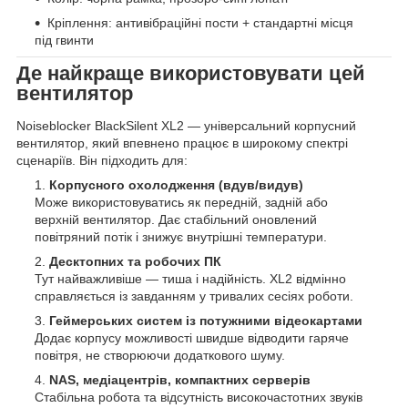
Кріплення: антивібраційні пости + стандартні місця
під гвинти
Де найкраще використовувати цей
вентилятор
Noiseblocker BlackSilent XL2 — універсальний корпусний
вентилятор, який впевнено працює в широкому спектрі
сценаріїв. Він підходить для:
Корпусного охолодження (вдув/видув)
Може використовуватись як передній, задній або
верхній вентилятор. Дає стабільний оновлений
повітряний потік і знижує внутрішні температури.
Десктопних та робочих ПК
Тут найважливіше — тиша і надійність. XL2 відмінно
справляється із завданням у тривалих сесіях роботи.
Геймерських систем із потужними відеокартами
Додає корпусу можливості швидше відводити гаряче
повітря, не створюючи додаткового шуму.
NAS, медіацентрів, компактних серверів
Стабільна робота та відсутність високочастотних звуків