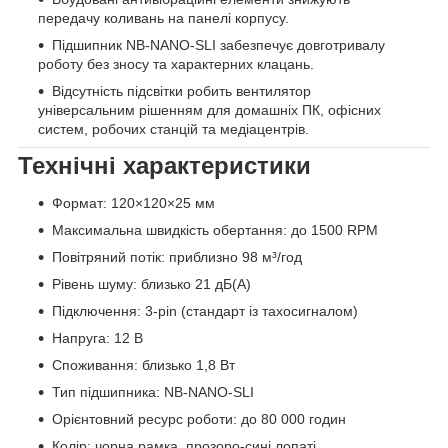
передачу коливань на панелі корпусу.
Підшипник NB-NANO-SLI забезпечує довготривалу
роботу без зносу та характерних клацань.
Відсутність підсвітки робить вентилятор
універсальним рішенням для домашніх ПК, офісних
систем, робочих станцій та медіацентрів.
Технічні характеристики
Формат: 120×120×25 мм
Максимальна швидкість обертання: до 1500 RPM
Повітряний потік: приблизно 98 м³/год
Рівень шуму: близько 21 дБ(A)
Підключення: 3-pin (стандарт із тахосигналом)
Напруга: 12 В
Споживання: близько 1,8 Вт
Тип підшипника: NB-NANO-SLI
Орієнтовний ресурс роботи: до 80 000 годин
Колір: чорна рамка, прозоро-сині лопаті