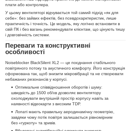
плати або контролера.
У цьому вентиляторі відчувається той самий підхід «як для
себе»: без зайвих ефектів, без псевдохарктеристик, лише
практичність і точність. Це модель, яку логічно встановити в
свій ПК і без вагань рекомендувати клієнтам, що цінують тишу
і довговічність системи.
Переваги та конструктивні
особливості
Noiseblocker BlackSilent XL2 — це поєднання стабільного
повітряного потоку та акустичного комфорту. Його конструкція
сформована так, щоб знизити мікровібрації та не створювати
небажаних резонансів у корпусі.
Оптимальне співвідношення оборотів і шуму:
швидкість до 1500 об/хв дозволяє вентилятору
охолоджувати внутрішній простір корпусу навіть за
наявності відеокарти з високим TDP.
Лопаті мають правильну аеродинамічну геометрію,
завдяки чому потік повітря залишається рівномірним
без «гуркоту» та зривів.
Вбудовані антивібраційні елементи знижують