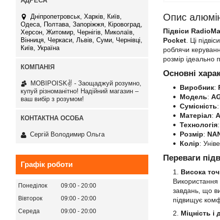
Опис алюмін
Дніпропетровськ, Харків, Київ,
Одеса, Полтава, Запоріжжя, Кіровоград,
Підвіси RadioM
Херсон, Житомир, Чернігів, Миколаїв,
Вінниця, Черкаси, Львів, Суми, Чернівці,
Pocket
. Ці підві
Київ, Україна
роблячи керуванн
розмір ідеально 
Основні хара
MOBIPOISK✌ - Заощаджуй розумно,
Виробник
:
купуй різноманітно! Надійний магазин –
Модель
:
AG
ваш вибір з розумом!
Сумісність
Матеріал
:
А
Технологія
Розмір
:
NA
Сергій Володимир Ольга
Колір
: Унів
Переваги під
Графік роботи
Висока точ
Використання
Понеділок
09:00
20:00
завдань, що ви
Вівторок
09:00
20:00
підвищує комф
Середа
09:00
20:00
Міцність і 