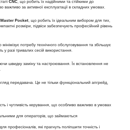
статі
CNC
, що робить їх надійними та стійкими до
во важливо за активної експлуатації в складних умовах.
Master Pocket
, що робить їх ідеальним вибором для тих,
пактні розміри, підвіси забезпечують професійний рівень
 мінімізує потребу технічного обслуговування та збільшує
ть у разі тривалих сесій використання.
уючи швидку заміну та настроювання. Їх встановлення не
.
игляд передавача. Це не тільки функціональний апгрейд,
ість і чутливість керування, що особливо важливо в умовах
ідеальними для операторів, що займаються
 і для професіоналів, які прагнуть поліпшити точність і