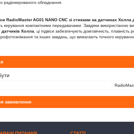
ого радіокерованого обладнання.
іси RadioMaster AG01 NANO CNC зі стиками на датчиках Холла 
ість керування компактними передавачами. Завдяки використанню вис
ї
датчиків Холла
, ці підвіси забезпечують довговічність, плавність
ерофотознімання та інших завдань, що вимагають точного керуванн
ки
бути
RadioMas
ля замовлення
АВАНІ ПИТАННЯ
СТАТТІ