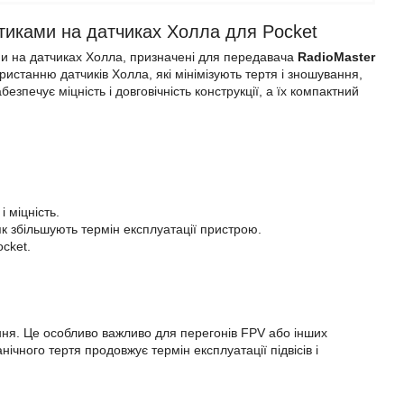
тиками на датчиках Холла для Pocket
ками на датчиках Холла, призначені для передавача
RadioMaster
ристанню датчиків Холла, які мінімізують тертя і зношування,
безпечує міцність і довговічність конструкції, а їх компактний
і міцність.
к збільшують термін експлуатації пристрою.
cket.
ання. Це особливо важливо для перегонів FPV або інших
ічного тертя продовжує термін експлуатації підвісів і