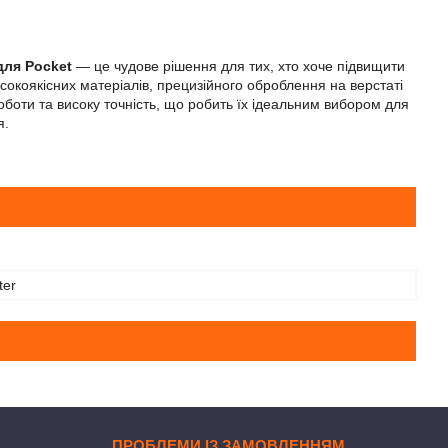
для Pocket
— це чудове рішення для тих, хто хоче підвищити
окоякісних матеріалів, прецизійного оброблення на верстаті
 роботи та високу точність, що робить їх ідеальним вибором для
я.
ter
ПРОБЛЕМИ ІЗ ЗАМОВЛЕННЯМ