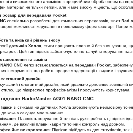
овлені з високоякісного алюмінію з прецизійним обробленням на вер
й матеріал не тільки легкий, але й має високу міцність, що особли
 розмір для передавача Pocket
CNC
спеціально розроблені для компактних передавачів, як-от
Radio
ращені можливості керування в невеликому форм-факторі. Попри ком
ота та низький рівень зносу
логії
датчиків Холла
, стики працюють плавно й без зношування, що
пристрою. Цей тип підвісів забезпечує точне та чуйне керування наві
становлення та заміни
 NANO CNC
легко встановлюються на передавач
Pocket
, забезпеч
них інструментів, що робить процес модернізації швидким і зручним
 елегантний дизайн
 сучасний і елегантний дизайн, який ідеально доповнює зовнішній в
 стилю, що підкреслює професіоналізм і просунутість користувача.
 підвісів RadioMaster AG01 NANO CNC
 Підвіси зі стиками на датчиках Холла забезпечують неймовірну точн
, де кожна секунда має значення.
німання
: Плавність керування й точність рухів роблять ці підвіси 
нням, де важливі плавні кадри та точний контроль над дроном.
рофесійне використання
: Підвіски підійдуть як для ентузіастів, так