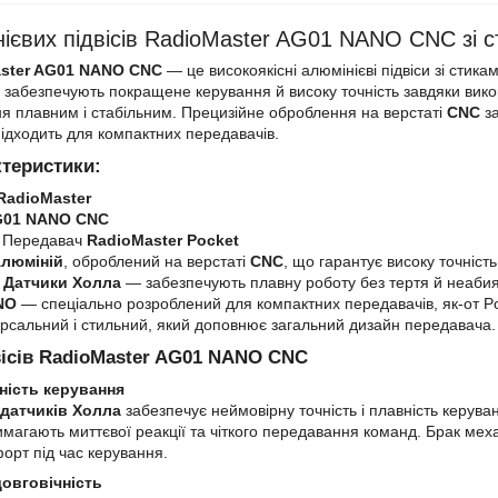
ієвих підвісів RadioMaster AG01 NANO CNC зі с
aster AG01 NANO CNC
— це високоякісні алюмінієві підвіси зі сти
си забезпечують покращене керування й високу точність завдяки вико
я плавним і стабільним. Прецизійне оброблення на верстаті
CNC
за
підходить для компактних передавачів.
ктеристики:
RadioMaster
01 NANO CNC
: Передавач
RadioMaster Pocket
люміній
, оброблений на верстаті
CNC
, що гарантує високу точність 
:
Датчики Холла
— забезпечують плавну роботу без тертя й неабия
NO
— спеціально розроблений для компактних передавачів, як-от Po
ерсальний і стильний, який доповнює загальний дизайн передавача.
вісів RadioMaster AG01 NANO CNC
ність керування
датчиків Холла
забезпечує неймовірну точність і плавність керув
магають миттєвої реакції та чіткого передавання команд. Брак механ
орт під час керування.
довговічність