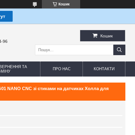
Кошик
Кошик
4-96
ВЕРНЕННЯ ТА
ПРО НАС
КОНТАКТИ
МІНУ
AG01 NANO CNC зі стиками на датчиках Холла для