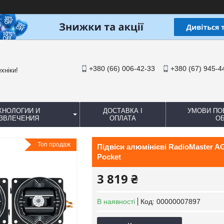
+380 (66) 006-42-33
+380 (67) 945-4
хніки!
ХНОЛОГИИ И
ДОСТАВКА І
УМОВИ ПО
ЗВЛЕЧЕНИЯ
ОПЛАТА
ОБ
Топ продаж
Підвіси алюмінієві RadioMaster 
Pocket
3 819 ₴
В наявності
Код:
00000007897