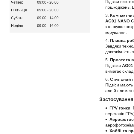
Підвіси вигот
Четвер
09:00
20:00
пошкоджень. Це
Пʼятниця
09:00
20:00
Компактний
Субота
09:00
14:00
AG01 NANO 
Неділя
09:00
16:00
хто шукає пок
керування.
Плавна роб
Завдяки техно
довговічність 
Простота в
Підвіски
AG01
вимагає склад
Стильний і
Підвіси мають
але й елемент
Застосування
FPV гонки
:
перегонів FPV
Аерофотос
аерофотозніма
Хоббі та п