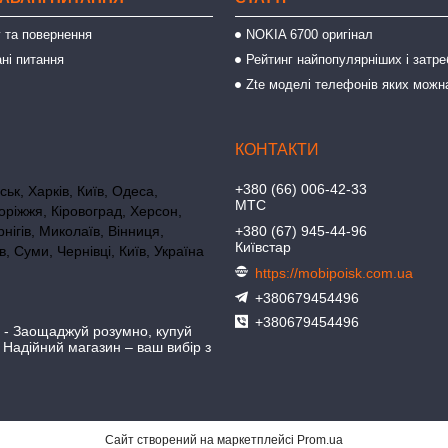
 та повернення
NOKIA 6700 оригінал
ні питання
Рейтинг найпопулярніших і затре
Zte моделі телефонів яких можн
+380 (66) 006-42-33
ьк, Харків, Київ, Одеса,
МТС
оріжжя, Кіровоград, Херсон,
нігів, Миколаїв, Вінниця,
+380 (67) 945-44-96
Київстар
в, Суми, Чернівці, Київ, Україна
https://mobipoisk.com.ua
+380679454496
+380679454496
- Заощаджуй розумно, купуй
! Надійний магазин – ваш вибір з
Сайт створений на маркетплейсі
Prom.ua