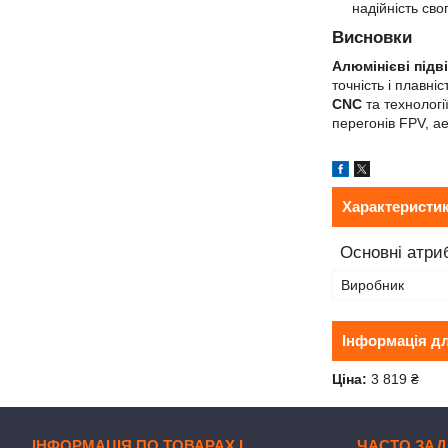
надійність св
Висновки
Алюмінієві підв
точність і плавн
CNC
та технологі
перегонів FPV, а
Характеристи
Основні атри
Виробник
Інформація д
Ціна:
3 819 ₴
ІНФОРМАЦІЯ ПО ТОВАРАХ І
ЧАСТО ЗАД