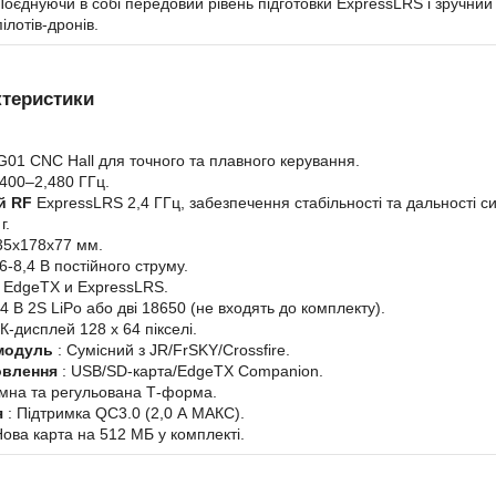
 Поєднуючи в собі передовий рівень підготовки ExpressLRS і зручн
ілотів-дронів.
ктеристики
G01 CNC Hall для точного та плавного керування.
,400–2,480 ГГц.
й RF
ExpressLRS 2,4 ГГц, забезпечення стабільності та дальності си
г.
35x178x77 мм.
,6-8,4 В постійного струму.
 EdgeTX и ExpressLRS.
,4 В 2S LiPo або дві 18650 (не входять до комплекту).
К-дисплей 128 x 64 пікселі.
модуль
: Сумісний з JR/FrSKY/Crossfire.
овлення
: USB/SD-карта/EdgeTX Companion.
імна та регульована Т-форма.
я
: Підтримка QC3.0 (2,0 А МАКС).
Нова карта на 512 МБ у комплекті.