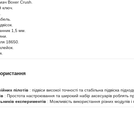
мач Boxer Crush.
й ключ.
.
абель.
двісок.
анник 1,5 мм.
ини.
для 18650.
клейок.
я.
ористання
ійних пілотів
: підвіси високої точності та стабільна підвіска підхо
ів
: Простота настроювання та широкий набір аксесуарів роблять пр
ьників експериментів
: Можливість використання різних модулів і 