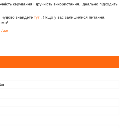
чність керування і зручність використання. Ідеально підходить
ви чудово знайдете
тут
. Якщо у вас залишилися питання,
емо!
 /ua/
ter