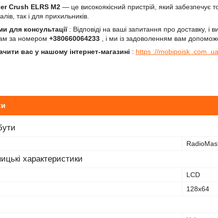
xer Crush ELRS M2
— це високоякісний пристрій, який забезпечує то
лів, так і для прихильників.
ами для консультації
: Відповіді на ваші запитання про доставку, і 
нам за номером
+380660064233
, і ми із задоволенням вам допомож
ачити вас у нашому інтернет-магазині
:
https ://mobipoisk .com .ua
ки
бути
RadioMas
ицькі характеристики
LCD
128x64