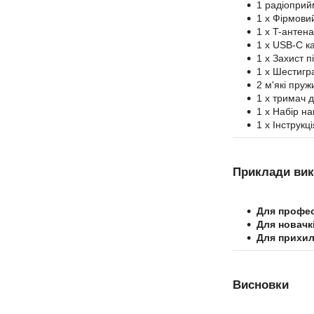
1 радіоприй
1 х Фірмови
1 x T-антена
1 x USB-C к
1 х Захист пі
1 х Шестигр
2 м'які пруж
1 х тримач 
1 х Набір на
1 x Інструкці
Приклади вик
Для профес
Для новачк
Для прихил
Висновки