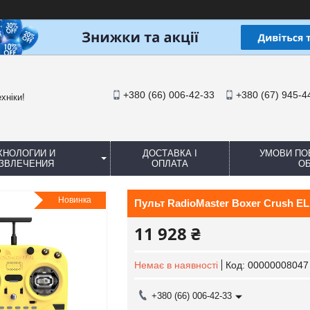
+380 (66) 006-42-33
+380 (67) 945-4
хніки!
ХНОЛОГИИ И
ДОСТАВКА І
УМОВИ ПО
ЗВЛЕЧЕНИЯ
ОПЛАТА
ОБ
Новинка
Пульт RadioMaster Boxer Crush EL
11 928 ₴
Немає в наявності
Код:
00000008047
+380 (66) 006-42-33