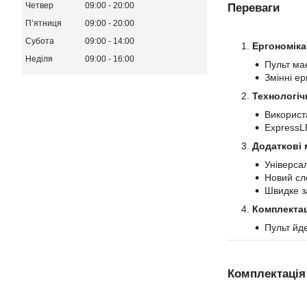
Четвер
09:00
20:00
Переваги
Пʼятниця
09:00
20:00
Субота
09:00
14:00
Ергономіка
Неділя
09:00
16:00
Пульт ма
Змінні ер
Технологіч
Використа
ExpressL
Додаткові 
Універса
Новий сло
Швидке з
Комплектац
Пульт йде
Комплектація