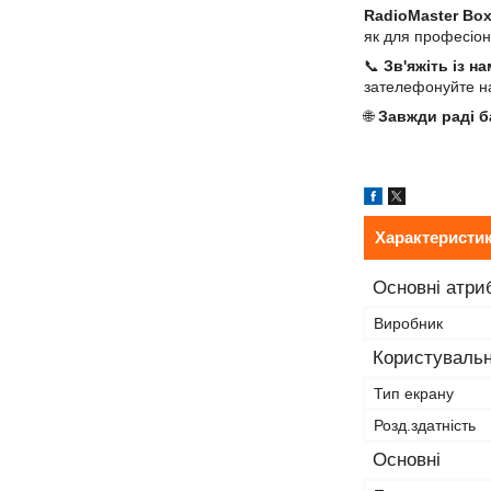
RadioMaster Bo
як для професіона
📞
Зв'яжіть із н
зателефонуйте 
🌐
Завжди раді б
Характеристи
Основні атри
Виробник
Користувальн
Тип екрану
Розд.здатність
Основні