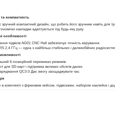
 та компактність
є зручний компактний дизайн, що робить його зручним навіть для тр
гономічні накладки адаптуються під будь-яку руку.
ні особливості
ння підвісів AG01 CNC Hall забезпечує точність керування.
RS 2,4 ГГц — одна з найбільш стабільних і далекобійних радіосисте
можливості
льний 6-позиційний перемикач режимів.
т для SD-карт і підтримка великих обсягів даних.
аряджання QC3.0 Дає змогу заощаджувати час.
ія
 в комплекті з фірмовим кейсом, підвісками, набором наклейок і до