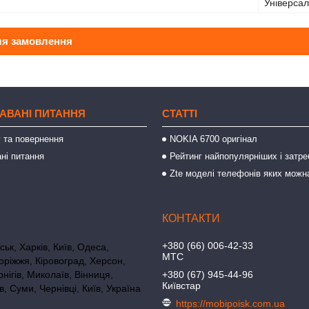
Універса
ля замовлення
АВАНІ ПИТАННЯ
СТАТТІ
 та повернення
NOKIA 6700 оригінал
ні питання
Рейтинг найпопулярніших і затре
Zte моделі телефонів яких можн
+380 (66) 006-42-33
ьк, Харків, Київ, Одеса,
МТС
оріжжя, Кіровоград, Херсон,
нігів, Миколаїв, Вінниця,
+380 (67) 945-44-96
Київстар
в, Суми, Чернівці, Київ, Україна
https://mobipoisk.com.ua