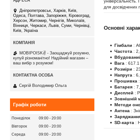
універсальність.
для досвідчених п
Дніпропетровськ, Харків, Київ,
Одеса, Полтава, Запоріжжя, Кіровоград,
Херсон, Житомир, Чернігів, Миколаїв,
Вінниця, Черкаси, Львів, Суми, Чернівці,
Основні хара
Київ, Україна
Гімбали
: A
Частота
: 2
MOBIPOISK✌ - Заощаджуй розумно,
Вбудовани
купуй різноманітно! Надійний магазин –
ваш вибір з розумом!
Вага
: 617.1 
Розміри
: 2
Напруга
: 6
Прошивка
:
Сергій Володимир Ольга
Батарея
: 7
Дисплей
: Р
Зовнішній 
Графік роботи
Методи он
Антена
: Зн
Заряджанн
Понеділок
09:00
20:00
SD-карта
: 
Вівторок
09:00
20:00
Середа
09:00
20:00