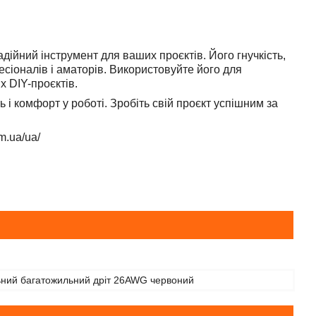
ійний інструмент для ваших проєктів. Його гнучкість,
есіоналів і аматорів. Використовуйте його для
х DIY-проєктів.
ь і комфорт у роботі. Зробіть свій проєкт успішним за
m.ua/ua/
ьний багатожильний дріт 26AWG червоний