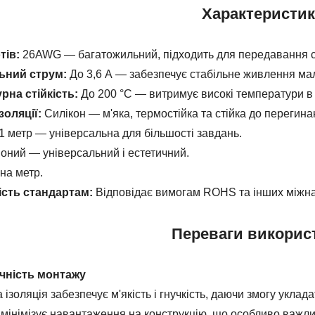
Характеристи
тів:
26AWG — багатожильний, підходить для передавання с
ьний струм:
До 3,6 А — забезпечує стабільне живлення ма
рна стійкість:
До 200 °C — витримує високі температури в
золяції:
Силікон — м'яка, термостійка та стійка до перегина
1 метр — універсальна для більшості завдань.
оний — універсальний і естетичний.
 на метр.
ість стандартам:
Відповідає вимогам ROHS та інших міжнар
Переваги викорис
учність монтажу
 ізоляція забезпечує м'якість і гнучкість, даючи змогу уклад
 мінімізує навантаження на конструкцію, що особливо важли