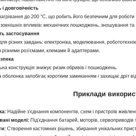
 і довговічність
агрівання до 200 °C, що робить його безпечним для роботи
 зовнішніх впливів: механічних пошкоджень, зношування та 
ть застосування
для різних завдань: електроніка, моделювання, робототехніка
з різними роз'ємами, клемами й адаптерами.
езпека
на конструкція знижує ризик обривів і пошкоджень.
 оболонка запобігає коротким замиканням і захищає дріт ві
Приклади викорис
ка:
Надійне з'єднання компонентів, схем і пристроїв живлен
вані моделі:
Під'єднання батарей, моторів, сервоприводів 
ти:
Створення кастомних рішень, збирання унікальних прист