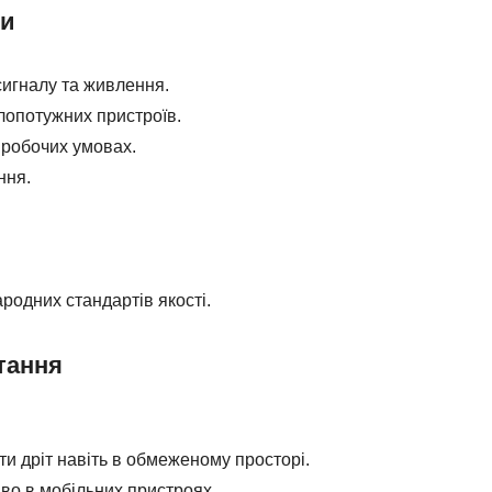
ки
игналу та живлення.
лопотужних пристроїв.
 робочих умовах.
ння.
одних стандартів якості.
тання
ати дріт навіть в обмеженому просторі.
во в мобільних пристроях.