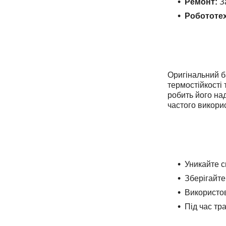
Ремонт:
За
Робототех
Оригінальний б
термостійкості 
робить його над
частого викори
Уникайте с
Зберігайте
Використов
Під час тр