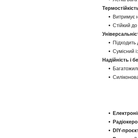
Термостійкість
Витримує н
Стійкий до
Універсальніс
Підходить 
Сумісний і
Надійність і б
Багатожиль
Силіконова
Електроні
Радіокеро
DIY-проєк