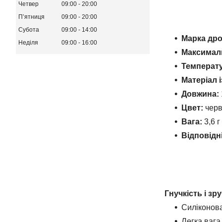
Четвер
09:00
20:00
Пʼятниця
09:00
20:00
Субота
09:00
14:00
Марка дро
Неділя
09:00
16:00
Максимал
Температу
Матеріал і
Довжина:
Цвет:
черв
Вага:
3,6 г
Відповідн
Гнучкість і зр
Силіконова
Легка вага