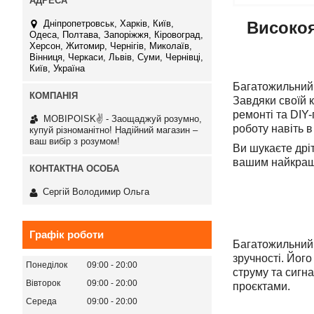
Дніпропетровськ, Харків, Київ,
Високоя
Одеса, Полтава, Запоріжжя, Кіровоград,
Херсон, Житомир, Чернігів, Миколаїв,
Вінниця, Черкаси, Львів, Суми, Чернівці,
Київ, Україна
Багатожильний д
Завдяки своїй 
ремонті та DIY-
MOBIPOISK✌ - Заощаджуй розумно,
роботу навіть 
купуй різноманітно! Надійний магазин –
ваш вибір з розумом!
Ви шукаєте дріт
вашим найкращ
Сергій Володимир Ольга
Графік роботи
Багатожильний 
зручності. Його
Понеділок
09:00
20:00
струму та сигн
Вівторок
09:00
20:00
проєктами.
Середа
09:00
20:00