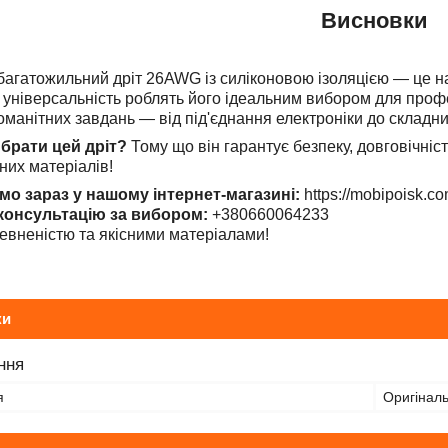
Висновки
багатожильний дріт 26AWG із силіконовою ізоляцією — це над
 і універсальність роблять його ідеальним вибором для проф
оманітних завдань — від під'єднання електроніки до складни
брати цей дріт?
Тому що він гарантує безпеку, довговічніст
них матеріалів!
мо зараз у нашому інтернет-магазині:
https://mobipoisk.co
консультацію за вибором:
+380660064233
евненістю та якісними матеріалами!
ки
ння
я
Оригінал