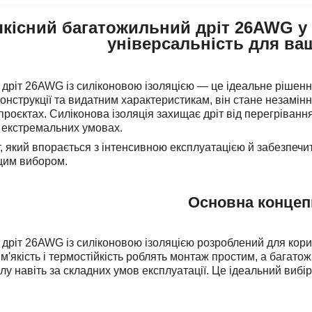
кісний багатожильний дріт 26AWG у си
універсальність для ва
ріт 26AWG із силіконовою ізоляцією — це ідеальне рішення дл
конструкції та видатним характеристикам, він стане незамін
проєктах. Силіконова ізоляція захищає дріт від перегрівання
в екстремальних умовах.
, який впорається з інтенсивною експлуатацією й забезпечит
им вибором.
Основна концеп
дріт 26AWG із силіконовою ізоляцією розроблений для корис
 м'якість і термостійкість роблять монтаж простим, а багат
алу навіть за складних умов експлуатації. Це ідеальний виб