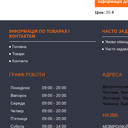
Інформація д
Ціна:
25 ₴
ІНФОРМАЦІЯ ПО ТОВАРАХ І
ЧАСТО ЗАД
КОНТАКТАМ
Умови обміну
Головна
Часто задава
Товари
Контакти
ГРАФІК РОБОТИ
Дніпропетровс
Понеділок
09:00
20:00
Полтава, Зап
Вівторок
09:00
20:00
Житомир, Чер
Середа
09:00
20:00
Черкаси, Льві
Четвер
09:00
20:00
Пʼятниця
09:00
20:00
Субота
09:00
14:00
MOBIPOISK✌ 