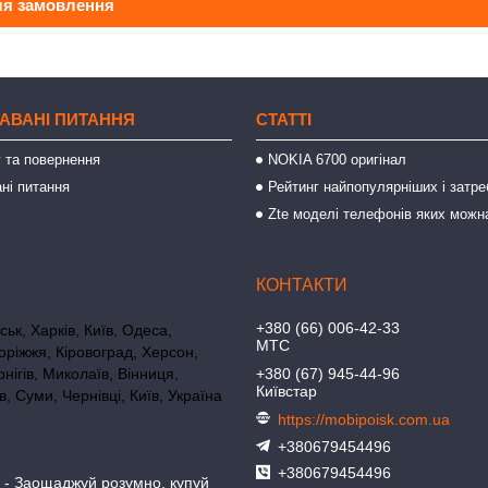
ля замовлення
АВАНІ ПИТАННЯ
СТАТТІ
 та повернення
NOKIA 6700 оригінал
ні питання
Рейтинг найпопулярніших і затре
Zte моделі телефонів яких можн
+380 (66) 006-42-33
ьк, Харків, Київ, Одеса,
МТС
оріжжя, Кіровоград, Херсон,
нігів, Миколаїв, Вінниця,
+380 (67) 945-44-96
Київстар
в, Суми, Чернівці, Київ, Україна
https://mobipoisk.com.ua
+380679454496
+380679454496
- Заощаджуй розумно, купуй