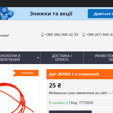
+380 (66) 006-42-33
+380 (67) 945-4
хніки!
ХНОЛОГИИ И
ДОСТАВКА І
УМОВИ ПО
ЗВЛЕЧЕНИЯ
ОПЛАТА
ОБ
Новинка
Дріт 26AWG 1 м (червоний)
25 ₴
Мінімальна сума замовлення на сайті — 
В наявності
Код:
7772020