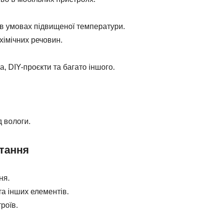
 в умовах підвищеної температури.
хімічних речовин.
, DIY-проєкти та багато іншого.
д вологи.
тання
ня.
та інших елементів.
роїв.