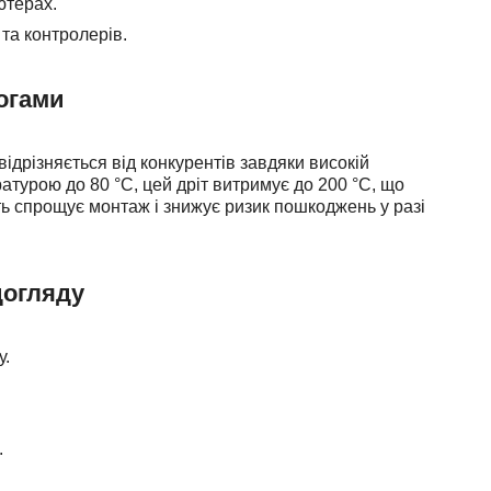
ютерах.
та контролерів.
огами
ідрізняється від конкурентів завдяки високій
ратурою до 80 °C, цей дріт витримує до 200 °C, що
сть спрощує монтаж і знижує ризик пошкоджень у разі
догляду
у.
.