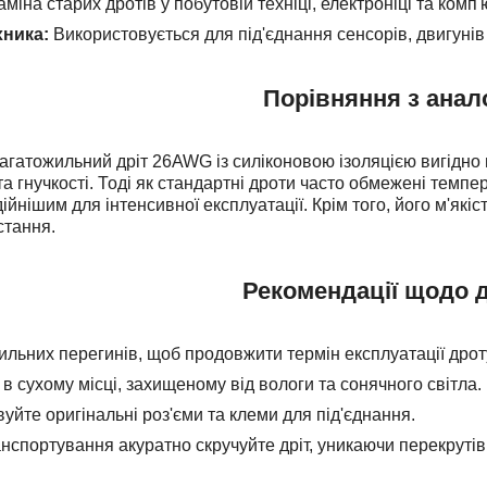
міна старих дротів у побутовій техніці, електроніці та комп'
ника:
Використовується для під'єднання сенсорів, двигунів 
Порівняння з анал
агатожильний дріт 26AWG із силіконовою ізоляцією вигідно в
та гнучкості. Тоді як стандартні дроти часто обмежені темпе
ійнішим для інтенсивної експлуатації. Крім того, його м'які
стання.
Рекомендації щодо 
ильних перегинів, щоб продовжити термін експлуатації дрот
 в сухому місці, захищеному від вологи та сонячного світла.
уйте оригінальні роз'єми та клеми для під'єднання.
анспортування акуратно скручуйте дріт, уникаючи перекрутів