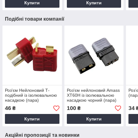
Купити
Купити
Подібні товари компанії
Роз'єм Нейлоновий Т-
Роз'єм нейлоновий Amass
Роз’
подібний із ізолювальною
XT60H із ізолювальною
(пар
насадкою (пара)
насадкою чорний (пара)
46
100
34
₴
₴
Купити
Купити
Акційні пропозиції та новинки