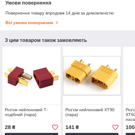
Умови повернення
Повернення товару впродовж 14 днів за домовленістю
Всі умови повернення
З цим товаром також замовляють
Роз'єм нейлоновий Т-
Роз'єм нейлоновий XT90
Роз'
подібний (пара)
(пара)
XT60
наса
28
141
100
₴
₴