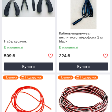
Кабель-подовжувач
петличного мікрофона 2 м
Набір кусачок
black
В наявності
В наявності
509
224
₴
₴
Купити
Купити
Новинка
Подарунок
Новинка
Подарунок