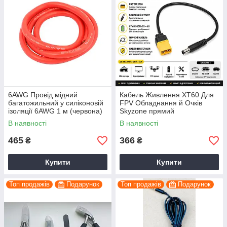
6AWG Провід мідний
Кабель Живлення XT60 Для
багатожильний у силіконовій
FPV Обладнання й Очків
ізоляції 6AWG 1 м (червона)
Skyzone прямий
В наявності
В наявності
465
366
₴
₴
Купити
Купити
Топ продажів
Подарунок
Топ продажів
Подарунок