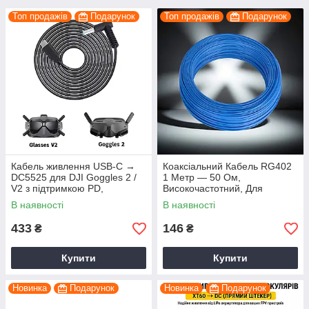
Топ продажів
Подарунок
Топ продажів
Подарунок
Кабель живлення USB-C →
Коаксіальний Кабель RG402
DC5525 для DJI Goggles 2 /
1 Метр — 50 Ом,
V2 з підтримкою PD,
Високочастотний, Для
подовжувач живлення від
Радіочастот, Антенн, WiFi,
В наявності
В наявності
powerbank, силіконовий,
вимірювальний Техніки
довжина 1.3
433
146
₴
₴
Купити
Купити
Новинка
Подарунок
Новинка
Подарунок