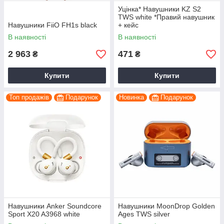
Уцінка* Навушники KZ S2
TWS white *Правий навушник
Навушники FiiO FH1s black
+ кейс
В наявності
В наявності
2 963
471
₴
₴
Купити
Купити
Топ продажів
Подарунок
Новинка
Подарунок
Навушники Anker Soundcore
Навушники MoonDrop Golden
Sport X20 A3968 white
Ages TWS silver