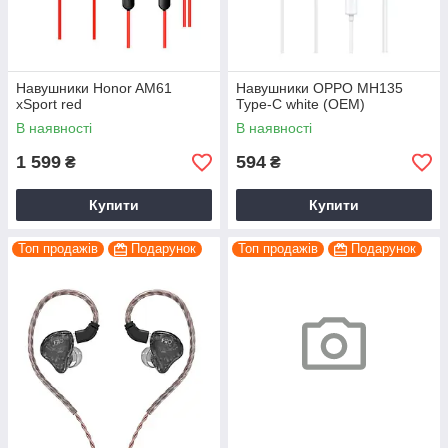
Навушники Honor AM61
Навушники OPPO MH135
xSport red
Type-C white (OEM)
В наявності
В наявності
1 599
594
₴
₴
Купити
Купити
Топ продажів
Подарунок
Топ продажів
Подарунок