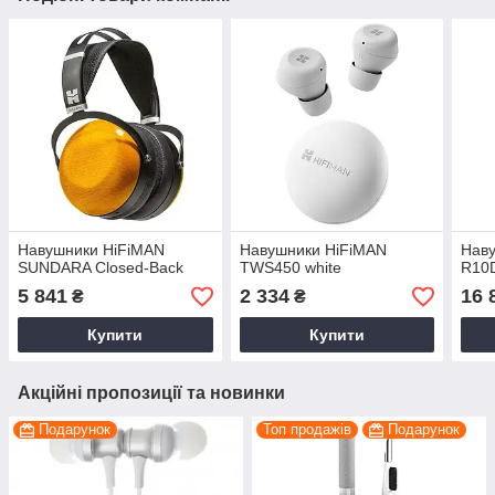
Навушники HiFiMAN
Навушники HiFiMAN
Наву
SUNDARA Closed-Back
TWS450 white
R10D
5 841
2 334
16 
₴
₴
Купити
Купити
Акційні пропозиції та новинки
Подарунок
Топ продажів
Подарунок