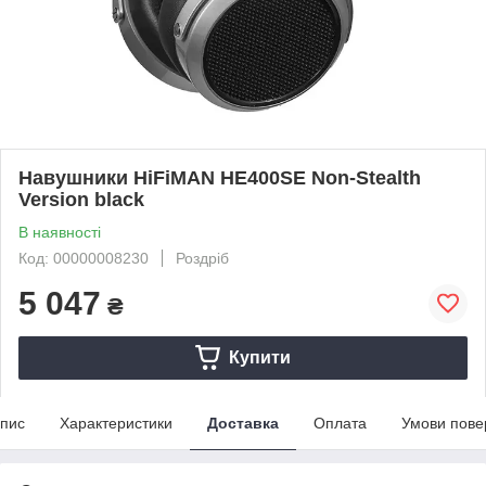
Навушники HiFiMAN HE400SE Non-Stealth
Version black
В наявності
Код: 00000008230
Роздріб
5 047
₴
Купити
пис
Характеристики
Доставка
Оплата
Умови пове