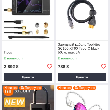
Зарядный кабель Toolkitrc
SC100 XT60 Type-C black
Прок
50см, max 5A
В наявності
В наявності
2 892
788
₴
₴
Купити
Купити
Новинка
Подарунок
Новинка
Подарунок