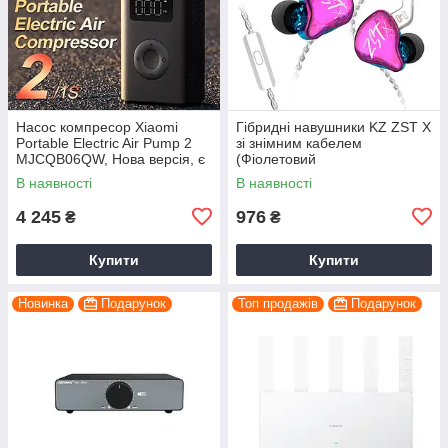
Насос компресор Xiaomi
Гібридні навушники KZ ZST X
Portable Electric Air Pump 2
зі знімним кабелем
MJCQB06QW, Нова версія, є
(Фіолетовий
режим самоката
В наявності
В наявності
4 245
976
₴
₴
Купити
Купити
Новинка
Подарунок
Топ продажів
Подарунок