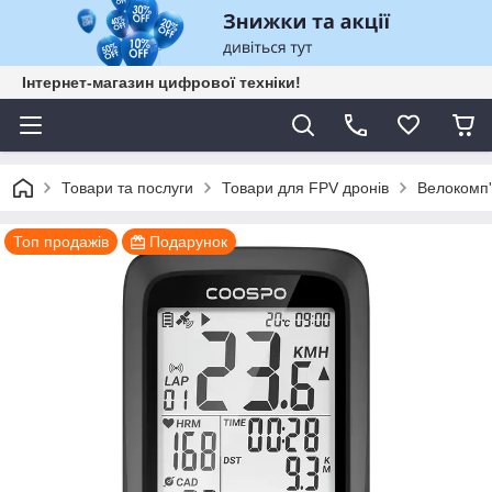
Інтернет-магазин цифрової техніки!
Товари та послуги
Товари для FPV дронів
Велокомп'
Топ продажів
Подарунок