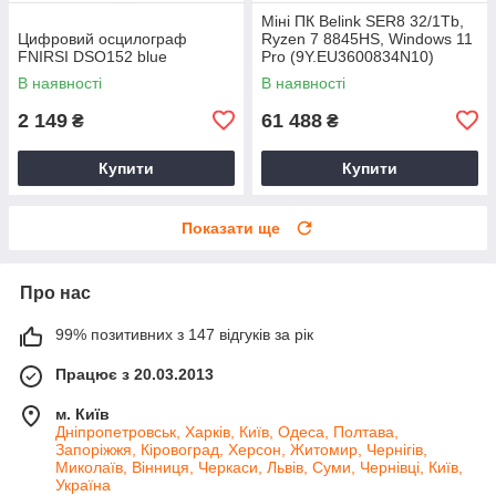
Міні ПК Belink SER8 32/1Tb,
Цифровий осцилограф
Ryzen 7 8845HS, Windows 11
FNIRSI DSO152 blue
Pro (9Y.EU3600834N10)
В наявності
В наявності
2 149
61 488
₴
₴
Купити
Купити
Показати ще
Про нас
99% позитивних з 147 відгуків за рік
Працює з 20.03.2013
м. Київ
Дніпропетровськ, Харків, Київ, Одеса, Полтава,
Запоріжжя, Кіровоград, Херсон, Житомир, Чернігів,
Миколаїв, Вінниця, Черкаси, Львів, Суми, Чернівці, Київ,
Україна