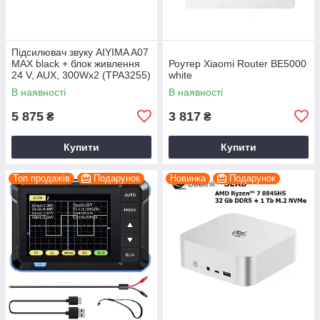
Підсилювач звуку AIYIMA A07
MAX black + блок живлення
Роутер Xiaomi Router BE5000
24 V, AUX, 300Wx2 (TPA3255)
white
В наявності
В наявності
5 875
3 817
₴
₴
Купити
Купити
Топ продажів
Подарунок
Новинка
Подарунок