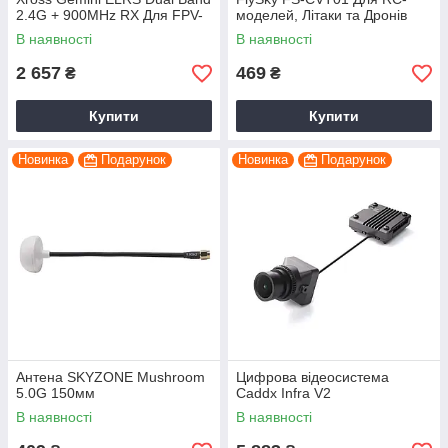
2.4G + 900MHz RX Для FPV-
моделей, Літаки та Дронів
Дронів
В наявності
В наявності
2 657
469
₴
₴
Купити
Купити
Новинка
Подарунок
Новинка
Подарунок
Антена SKYZONE Mushroom
Цифрова відеосистема
5.0G 150мм
Caddx Infra V2
В наявності
В наявності