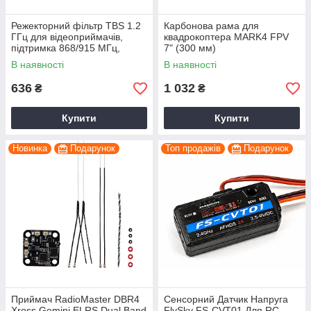
Режекторний фільтр TBS 1.2
Карбонова рама для
ГГц для відеоприймачів,
квадрокоптера MARK4 FPV
підтримка 868/915 МГц,
7" (300 мм)
далекобійний зв'язок FPV
В наявності
В наявності
636
1 032
₴
₴
Купити
Купити
Новинка
Подарунок
Топ продажів
Подарунок
Приймач RadioMaster DBR4
Сенсорний Датчик Напруга
Xross Gemini ELRS Dual Band
FlySky FS-CVT01 Для RC-