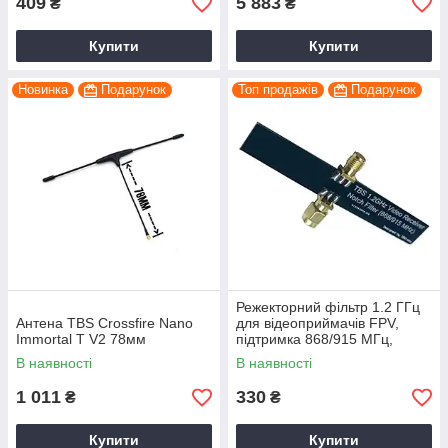
409
5 883
₴
₴
Купити
Купити
Новинка
Подарунок
Топ продажів
Подарунок
Режекторний фільтр 1.2 ГГц
Антена TBS Crossfire Nano
для відеоприймачів FPV,
Immortal T V2 78мм
підтримка 868/915 МГц,
далекобійний зв'язок
В наявності
В наявності
1 011
330
₴
₴
Купити
Купити