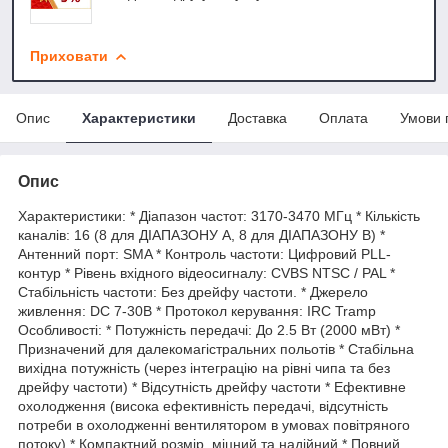
Приховати
Опис
Характеристики
Доставка
Оплата
Умови 
Опис
Характеристики: * Діапазон частот: 3170-3470 МГц * Кількість
каналів: 16 (8 для ДІАПАЗОНУ А, 8 для ДІАПАЗОНУ В) *
Антенний порт: SMA * Контроль частоти: Цифровий PLL-
контур * Рівень вхідного відеосигналу: CVBS NTSC / PAL *
Стабільність частоти: Без дрейфу частоти. * Джерело
живлення: DC 7-30В * Протокол керування: IRC Tramp
Особливості: * Потужність передачі: До 2.5 Вт (2000 мВт) *
Призначений для далекомагістральних польотів * Стабільна
вихідна потужність (через інтеграцію на рівні чипа та без
дрейфу частоти) * Відсутність дрейфу частоти * Ефективне
охолодження (висока ефективність передачі, відсутність
потреби в охолодженні вентилятором в умовах повітряного
потоку) * Компактний розмір, міцний та надійний * Повний