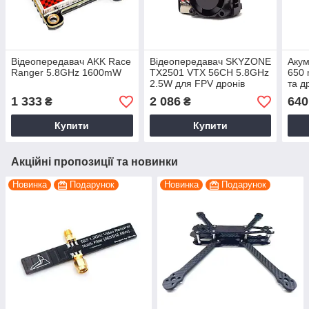
Відеопередавач AKK Race
Відеопередавач SKYZONE
Акум
Ranger 5.8GHz 1600mW
TX2501 VTX 56CH 5.8GHz
650 
2.5W для FPV дронів
та д
1 333
2 086
640
₴
₴
Купити
Купити
Акційні пропозиції та новинки
Новинка
Подарунок
Новинка
Подарунок