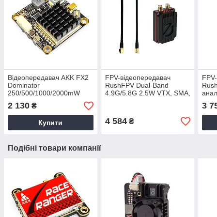
Відеопередавач AKK FX2
FPV-відеопередавач
FPV-
Dominator
RushFPV Dual-Band
Rush
250/500/1000/2000mW
4.9G/5.8G 2.5W VTX, SMA,
анал
5.8GHz ; Відеопередавач
7–30 В, аналоговий FM
В, P
2 130
3 7
₴
FPV; Відеопередавач 2 Вт
4 584
₴
Купити
Подібні товари компанії