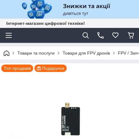
Інтернет-магазин цифрової техніки!
Товари та послуги
Товари для FPV дронів
FPV / Зап
Топ продажів
Подарунок