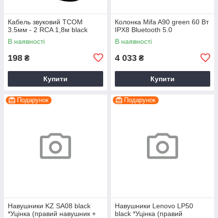
Кабель звуковий TCOM
Колонка Mifa A90 green 60 Вт
3.5мм - 2 RCA 1,8м black
IPX8 Bluetooth 5.0
В наявності
В наявності
198
4 033
₴
₴
Купити
Купити
Подарунок
Подарунок
Навушники KZ SA08 black
Навушники Lenovo LP50
*Уцінка (правий навушник +
black *Уцінка (правий