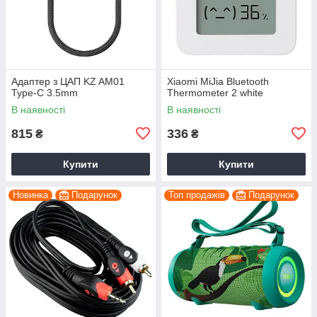
Адаптер з ЦАП KZ AM01
Xiaomi MiJia Bluetooth
Type-C 3.5mm
Thermometer 2 white
В наявності
В наявності
815
336
₴
₴
Купити
Купити
Новинка
Подарунок
Топ продажів
Подарунок