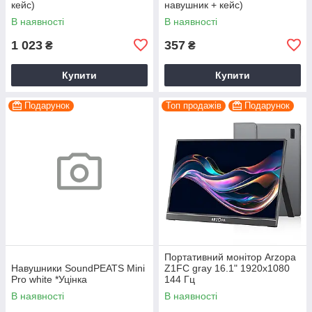
кейс)
навушник + кейс)
В наявності
В наявності
1 023
357
₴
₴
Купити
Купити
Подарунок
Топ продажів
Подарунок
Портативний монітор Arzopa
Навушники SoundPEATS Mini
Z1FC gray 16.1" 1920x1080
Pro white *Уцінка
144 Гц
В наявності
В наявності