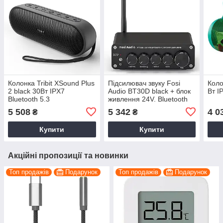
Колонка Tribit XSound Plus
Підсилювач звуку Fosi
Коло
2 black 30Вт IPX7
Audio BT30D black + блок
Вт I
Bluetooth 5.3
живлення 24V. Bluetooth
5.0, 2x50W+100W
5 508
5 342
4 0
₴
₴
Купити
Купити
Акційні пропозиції та новинки
Топ продажів
Подарунок
Топ продажів
Подарунок