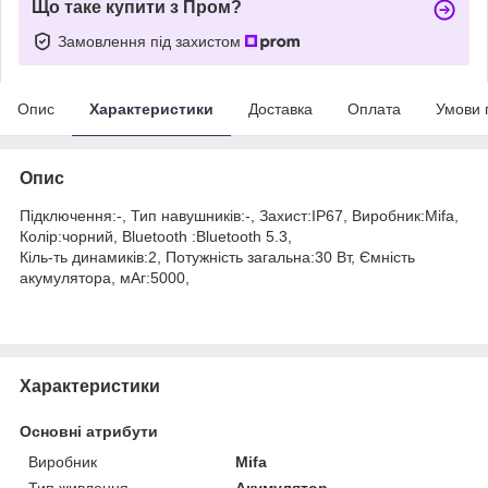
Що таке купити з Пром?
Замовлення під захистом
Опис
Характеристики
Доставка
Оплата
Умови 
Опис
Підключення:-, Тип навушників:-, Захист:IP67, Виробник:Mifa,
Колір:чорний, Bluetooth :Bluetooth 5.3,
Кіль-ть динамиків:2, Потужність загальна:30 Вт, Ємність
акумулятора, мАг:5000,
Характеристики
Основні атрибути
Виробник
Mifa
Тип живлення
Акумулятор