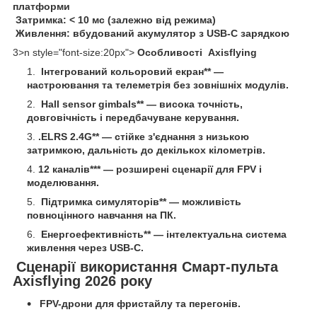
платформи
Затримка: < 10 мс (залежно від
режима)
Живлення: вбудований акумулятор з USB-C зарядкою
3>n style="font-size:20px">
Особливості Axisflying
Інтегрований кольоровий екран** —
настроювання та телеметрія без зовнішніх модулів.
Hall sensor gimbals** — висока точність,
довговічність і передбачуване керування.
.ELRS 2.4G** — стійке з'єднання з низькою
затримкою, дальність до декількох кілометрів.
12 каналів*** — розширені сценарії для FPV і
моделювання.
Підтримка симуляторів** — можливість
повноцінного навчання на ПК.
Енергоефективність** — інтелектуальна система
живлення через USB-C.
Сценарії використання Смарт-пульта
Axisflying 2026 року
FPV-дрони для фристайлу та перегонів.