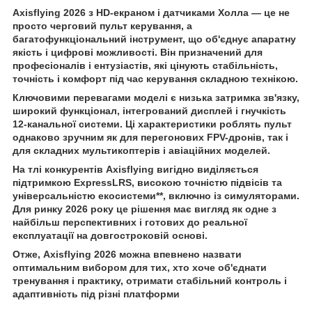
Axisflying 2026 з HD-екраном і датчиками Холла — це не
просто черговий пульт керування, а
багатофункціональний інструмент, що об'єднує апаратну
якість і цифрові можливості. Він призначений для
професіоналів і ентузіастів, які цінують стабільність,
точність і комфорт під час керування складною технікою.
Ключовими перевагами моделі є низька затримка зв'язку,
широкий функціонал, інтегрований дисплей і гнучкість
12-канальної системи. Ці характеристики роблять пульт
однаково зручним як для перегонових FPV-дронів, так і
для складних мультикоптерів і авіаційних моделей.
На тлі конкурентів Axisflying вигідно виділяється
підтримкою ExpressLRS, високою точністю підвісів та
універсальністю екосистеми**, включно із симуляторами.
Для ринку 2026 року це рішення має вигляд як одне з
найбільш перспективних і готових до реальної
експлуатації на довгостроковій основі.
Отже, Axisflying 2026 можна впевнено назвати
оптимальним вибором для тих, хто хоче об'єднати
тренування і практику, отримати стабільний контроль і
адаптивність під різні платформи