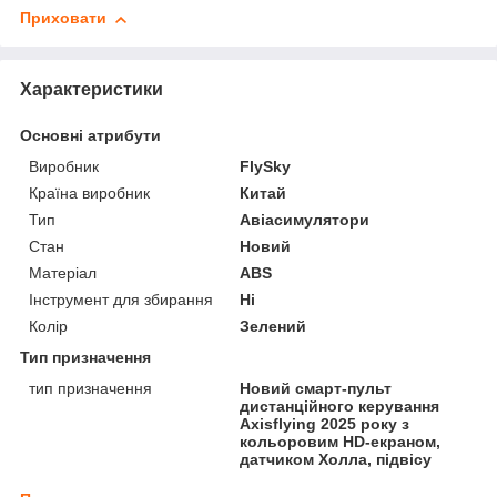
Приховати
Характеристики
Основні атрибути
Виробник
FlySky
Країна виробник
Китай
Тип
Авіасимулятори
Стан
Новий
Матеріал
ABS
Інструмент для збирання
Ні
Колір
Зелений
Тип призначення
тип призначення
Новий смарт-пульт
дистанційного керування
Axisflying 2025 року з
кольоровим HD-екраном,
датчиком Холла, підвісу