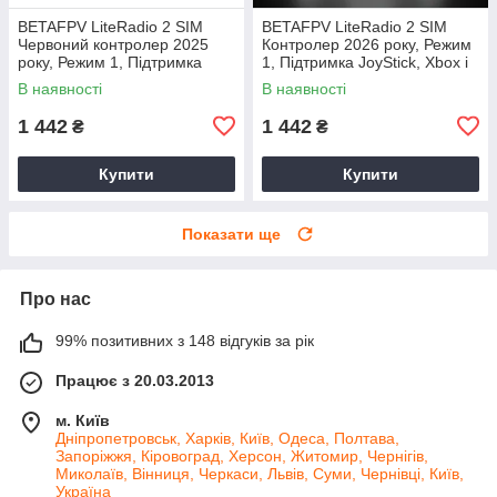
BETAFPV LiteRadio 2 SIM
BETAFPV LiteRadio 2 SIM
Червоний контролер 2025
Контролер 2026 року, Режим
року, Режим 1, Підтримка
1, Підтримка JoyStick, Xbox і
JoyStick, Xbox і сумісний
сумісний Virtual Flight, Liftoff
В наявності
В наявності
Virtual Flight, Liftoff
1 442
1 442
₴
₴
Купити
Купити
Показати ще
Про нас
99% позитивних з 148 відгуків за рік
Працює з 20.03.2013
м. Київ
Дніпропетровськ, Харків, Київ, Одеса, Полтава,
Запоріжжя, Кіровоград, Херсон, Житомир, Чернігів,
Миколаїв, Вінниця, Черкаси, Львів, Суми, Чернівці, Київ,
Україна