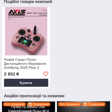
Подібні товари компанії
Новий Смарт-Пульт
Дистанційного Керування
Axisflying 2026 Року З
Кольоровим HD-Екраном,
2 852
₴
Датчиком Холла, Підвісу
Купити
Акційні пропозиції та новинки
Топ продажів
Подарунок
Топ продажів
Подарунок