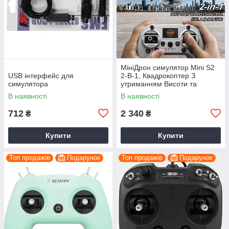
МініДрон симулятор Mini S2
USB інтерфейс для
2-В-1, Квадрокоптер З
симулятора
утриманням Висоти та
Режимом зависання,
В наявності
В наявності
Підтримка Телефону І ПК
712
2 340
₴
₴
Купити
Купити
Топ продажів
Подарунок
Топ продажів
Подарунок