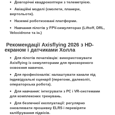
Довгорічні квадрокоптери з телеметрією.
Авіаційні моделі (смолети, планери,
вертольоти).
Наземні роботизовані платформи.
Навчання пілотів у FPV-симуляторах (Liftoff, DRL,
Velocidrone та ін.)
Рекомендації Axisflying 2026 з HD-
екраном і датчиками Холла
Для пілотів початківців: використовувати
Axisflying із симуляторами для прискореного
освоєння навичок.
Для професіоналів: налаштувати канали під
індивідуальні сценарії (перегони, далеколіт,
операторська робота).
Для навчання: інтегрувати з PC і VR-системами
для комплексних тренувань.
Для безпечної експлуатації: регулярно
оновлювати прошивку ELRS і перевіряти
калібрування підвісів.