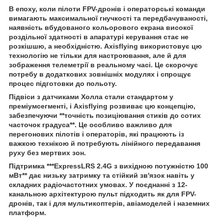
В епоху, коли пілоти FPV-дронів і операторські команди
вимагають максимальної гнучкості та передбачуваності,
наявність вбудованого кольорового екрана високої
роздільної здатності в апаратурі керування стає не
розкішшю, а необхідністю. Axisflying використовує цю
технологію не тільки для настроювання, але й для
зображення телеметрії в реальному часі. Це скорочує
потребу в додаткових зовнішніх модулях і спрощує
процес підготовки до польоту.
Підвіси з датчиками Холла стали стандартом у
преміумсегменті, і Axisflying розвиває цю концепцію,
забезпечуючи **точність позиціювання стиків до сотих
часточок градуса**. Це особливо важливо для
перегонових пілотів і операторів, які працюють із
важкою технікою й потребують лінійного передавання
руху без мертвих зон.
Підтримка ***ExpressLRS 2.4G з вихідною потужністю 100
мВт** дає низьку затримку та стійкий зв'язок навіть у
складних радіочастотних умовах. У поєднанні з 12-
канальною архітектурою пульт підходить як для FPV-
дронів, так і для мультикоптерів, авіамоделей і наземних
платформ.