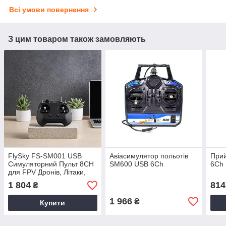
Всі умови повернення
З цим товаром також замовляють
FlySky FS-SM001 USB
Авіасимулятор польотів
Прий
Симуляторний Пульт 8CH
SM600 USB 6Ch
6Ch
для FPV Дронів, Літаки,
Вертольотів
1 804
814
₴
Авіасімулятори сумісний
Virtual Flight, Liftof
1 966
₴
Купити