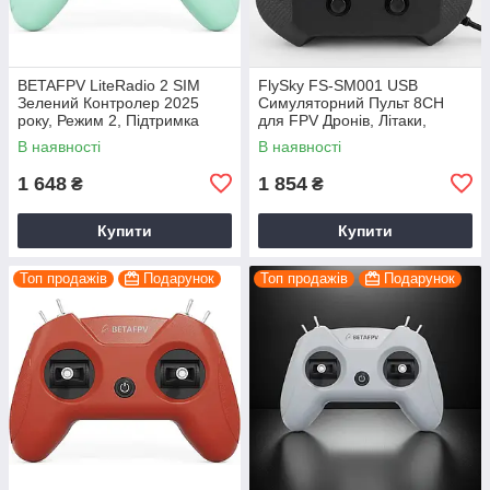
BETAFPV LiteRadio 2 SIM
FlySky FS-SM001 USB
Зелений Контролер 2025
Симуляторний Пульт 8CH
року, Режим 2, Підтримка
для FPV Дронів, Літаки,
JoyStick, Xbox і сумісний
Вертольотів Авіасімулятори
В наявності
В наявності
Virtual Flight, Liftoff
сумісний Virtual Flight, Liftof
1 648
1 854
₴
₴
Купити
Купити
Топ продажів
Подарунок
Топ продажів
Подарунок