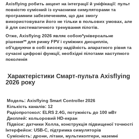
Axisflying робить акцент на інтеграції й уніфікації: пульт
повністю сумісний із сучасними симуляторами та
програмним забезпеченням, що дає змогу
використовувати його не тільки в польових умовах, але
й для систематичного тренування пілотів.
Отже, Axisflying 2026 являє собою*універсальне
рішення** для ринку FPV і суміжних дисциплін,
об'єднуючи в собі високу надійність апаратного рівня та
сучасні цифрові функції, необхідні пілотами наступного
поколен
ія
Характер
істики Смарт-пульта Axisflying
2026 року
Модель: Axisflying Smart Controller 2026
Кількість каналів: 12
Радіопротокол: ELRS 2.4G, потужність до 100 мВт
Дисплей: кольоровий HD-екран
Підвіси: датчики Холла, конструкція підвищеної точності
Інтерфейси: USB-C, підтримка симуляторів
Сумісність: дрони, літаки, мультикоптери, наземні