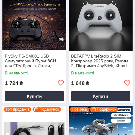
FlySky FS-SM001 USB
BETAFPV LiteRadio 2 SIM
Симуляторний Пульт 8CH
Контролер 2025 року, Режим
для FPV Дронів, Літаки,
2, Підтримка JoyStick, Xbox і
Вертольотів Авіасімулятори
сумісний Virtual Flight, Liftoff
В наявності
В наявності
сумісний Virtual Flight, Liftof
1 724
1 648
₴
₴
Купити
Купити
Топ продажів
Подарунок
Новинка
Подарунок