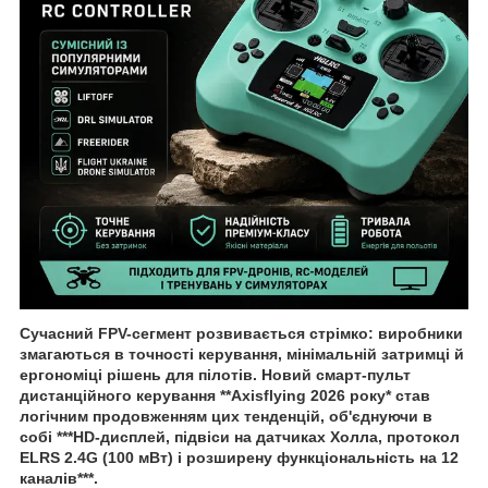
Сучасний FPV-сегмент розвивається стрімко: виробники
змагаються в точності керування, мінімальній затримці й
ергономіці рішень для пілотів. Новий смарт-пульт
дистанційного керування **Axisflying 2026 року* став
логічним продовженням цих тенденцій, об'єднуючи в
собі ***HD-дисплей, підвіси на датчиках Холла, протокол
ELRS 2.4G (100 мВт) і розширену функціональність на 12
каналів***.