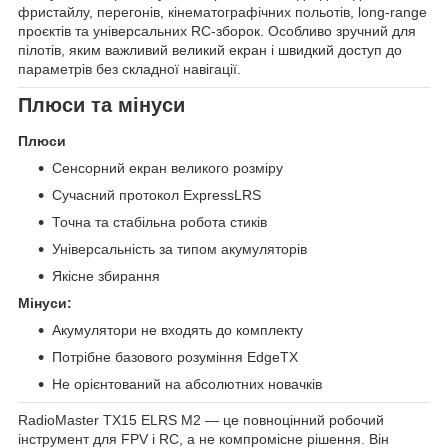
фристайлу, перегонів, кінематографічних польотів, long-range
проєктів та універсальних RC-зборок. Особливо зручний для
пілотів, яким важливий великий екран і швидкий доступ до
параметрів без складної навігації.
Плюси та мінуси
Плюси
Сенсорний екран великого розміру
Сучасний протокол ExpressLRS
Точна та стабільна робота стиків
Універсальність за типом акумуляторів
Якісне збирання
Мінуси:
Акумулятори не входять до комплекту
Потрібне базового розуміння EdgeTX
Не орієнтований на абсолютних новачків
RadioMaster TX15 ELRS M2 — це повноцінний робочий
інструмент для FPV і RC, а не компромісне рішення. Він