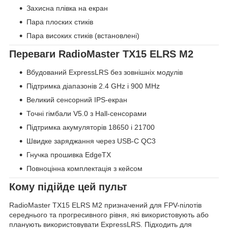
Захисна плівка на екран
Пара плоских стиків
Пара високих стиків (встановлені)
Переваги RadioMaster TX15 ELRS M2
Вбудований ExpressLRS без зовнішніх модулів
Підтримка діапазонів 2.4 GHz і 900 MHz
Великий сенсорний IPS-екран
Точні гімбали V5.0 з Hall-сенсорами
Підтримка акумуляторів 18650 і 21700
Швидке заряджання через USB-C QC3
Гнучка прошивка EdgeTX
Повноцінна комплектація з кейсом
Кому підійде цей пульт
RadioMaster TX15 ELRS M2 призначений для FPV-пілотів
середнього та прогресивного рівня, які використовують або
планують використовувати ExpressLRS. Підходить для