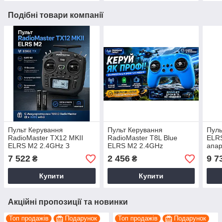
Подібні товари компанії
Пульт Керування
Пульт Керування
Пуль
RadioMaster TX12 MKII
RadioMaster T8L Blue
ELRS
ELRS M2 2.4GHz З
ELRS M2 2.4GHz
апар
акумуляторами
ExpressLRS Для FPV-
FPV-
7 522
2 456
9 7
₴
₴
RadioMaster 18650 для
Дронів І симуляторів
whit
FPV-Дронів І акумуляторів
Польоту
Купити
Купити
Польоту
Акційні пропозиції та новинки
Топ продажів
Подарунок
Топ продажів
Подарунок