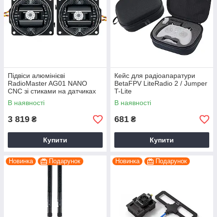
Підвіси алюмінієві
Кейс для радіоапаратури
RadioMaster AG01 NANO
BetaFPV LiteRadio 2 / Jumper
CNC зі стиками на датчиках
T-Lite
Холла для Pocket
В наявності
В наявності
3 819
681
₴
₴
Купити
Купити
Новинка
Подарунок
Новинка
Подарунок