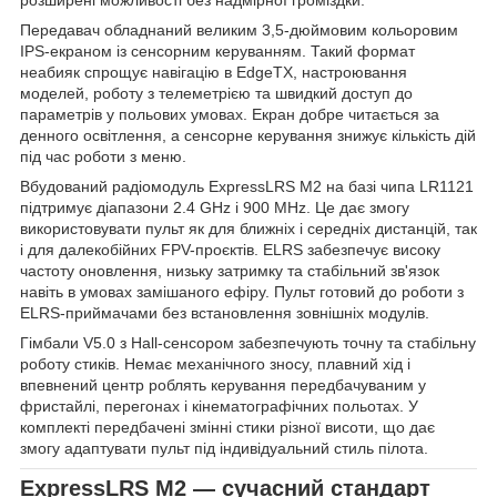
розширені можливості без надмірної громіздки.
Передавач обладнаний великим 3,5-дюймовим кольоровим
IPS-екраном із сенсорним керуванням. Такий формат
неабияк спрощує навігацію в EdgeTX, настроювання
моделей, роботу з телеметрією та швидкий доступ до
параметрів у польових умовах. Екран добре читається за
денного освітлення, а сенсорне керування знижує кількість дій
під час роботи з меню.
Вбудований радіомодуль ExpressLRS M2 на базі чипа LR1121
підтримує діапазони 2.4 GHz і 900 MHz. Це дає змогу
використовувати пульт як для ближніх і середніх дистанцій, так
і для далекобійних FPV-проєктів. ELRS забезпечує високу
частоту оновлення, низьку затримку та стабільний зв'язок
навіть в умовах замішаного ефіру. Пульт готовий до роботи з
ELRS-приймачами без встановлення зовнішніх модулів.
Гімбали V5.0 з Hall-сенсором забезпечують точну та стабільну
роботу стиків. Немає механічного зносу, плавний хід і
впевнений центр роблять керування передбачуваним у
фристайлі, перегонах і кінематографічних польотах. У
комплекті передбачені змінні стики різної висоти, що дає
змогу адаптувати пульт під індивідуальний стиль пілота.
ExpressLRS M2 — сучасний стандарт