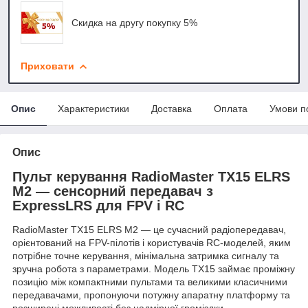
Скидка на другу покупку 5%
Приховати
Опис
Характеристики
Доставка
Оплата
Умови п
Опис
Пульт керування RadioMaster TX15 ELRS
M2 — сенсорний передавач з
ExpressLRS для FPV і RC
RadioMaster TX15 ELRS M2 — це сучасний радіопередавач,
орієнтований на FPV-пілотів і користувачів RC-моделей, яким
потрібне точне керування, мінімальна затримка сигналу та
зручна робота з параметрами. Модель TX15 займає проміжну
позицію між компактними пультами та великими класичними
передавачами, пропонуючи потужну апаратну платформу та