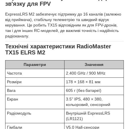
зв'язку для FPV
ExpressLRS M2 забезпечує підтримку до 16 каналів (залежно
від приймача), стабільну телеметрію та швидкий відгук
керування. Це робить TX15 відповідним як для FPV-дронів,
так і для інших RC-моделей, де важливі точність і надійність
радіоканалу.
Технічні характеристики RadioMaster
TX15 ELRS M2
Параметри
Значення
Частота
2.400 GHz / 900 MHz
Розміри
178 × 168 × 81 мм
Вага
605 г (без батареї)
Екран
3.5" IPS, 480 × 380,
кольоровий, сенсорний
Радіомодуль
Внутрішній ExpressLRS
(LR1121)
Гімбали
V5.0 Hall-сенсори