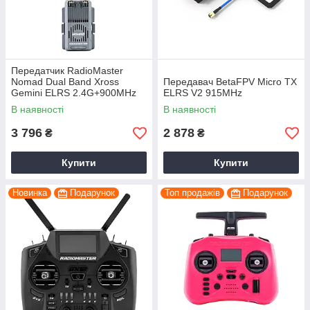
Передатчик RadioMaster
Nomad Dual Band Xross
Передавач BetaFPV Micro TX
Gemini ELRS 2.4G+900MHz
ELRS V2 915MHz
TX (HP0157.0085)
В наявності
В наявності
3 796
2 878
₴
₴
Купити
Купити
Новинка
Подарунок
Топ продажів
Подарунок