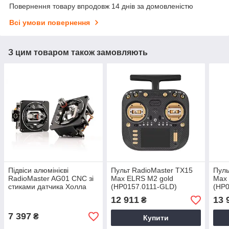
Повернення товару впродовж 14 днів за домовленістю
Всі умови повернення
З цим товаром також замовляють
Підвіси алюмінієві
Пульт RadioMaster TX15
Пуль
RadioMaster AG01 CNC зі
Max ELRS M2 gold
Max
стиками датчика Холла
(HP0157.0111-GLD)
(HP0
TX16S/Boxer
12 911
13 
₴
(HPO157.AG01-SET-BLK)
7 397
₴
Купити