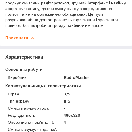
поєднує сучасний радіопротокол, зручний інтерфейс і надійну
апаратну частину, даючи змогу пілоту зосередитися на
польоті, а не на обмеженнях обладнання. Це пульт,
розрахований на довгострокове використання і зростання
навичок, без потреби апгрейду найближчим часом.
Приховати
Характеристики
Основні атрибути
Виробник
RadioMaster
Користувальницькі характеристики
Екран
3,5
Тип екрану
IPS
Ємність акумулятора
-
Розд.здатність
480x320
Оперативна пам'ять, Гб
4
Ємність акумулятора, мАг
-