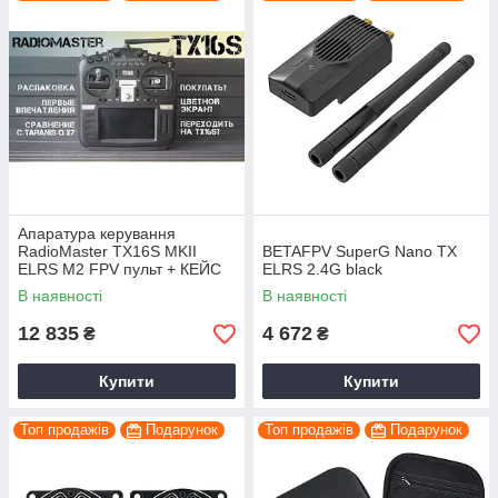
Апаратура керування
RadioMaster TX16S MKII
BETAFPV SuperG Nano TX
ELRS M2 FPV пульт + КЕЙС
ELRS 2.4G black
— 16-канальний пульт для
В наявності
В наявності
FPV
12 835
4 672
₴
₴
Купити
Купити
Топ продажів
Подарунок
Топ продажів
Подарунок