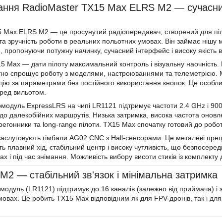
ання RadioMaster TX15 Max ELRS M2 — сучасни
 Max ELRS M2 — це просунутий радіопередавач, створений для пілот
у та зручність роботи в реальних польотних умовах. Він займає ніш
, пропонуючи потужну начинку, сучасний інтерфейс і високу якість в
5 Max — дати пілоту максимальний контроль і візуальну наочність
но спрощує роботу з моделями, настроюваннями та телеметрією. М
цію за параметрами без постійного використання кнопок. Це особлив
ред вильотом.
модуль ExpressLRS на чипі LR1121 підтримує частоти 2.4 GHz і 900 
 до далекобійних маршрутів. Низька затримка, висока частота онов
егонники та long-range пілоти. TX15 Max спочатку готовий до робот
заслуговують гімбали AG02 CNC з Hall-сенсорами. Це металеві преци
 плавний хід, стабільний центр і високу чутливість, що безпосередн
ах і під час знімання. Можливість вибору висоти стиків із комплекту
M2 — стабільний зв'язок і мінімальна затримка
модуль (LR1121) підтримує до 16 каналів (залежно від приймача) і 
мовах. Це робить TX15 Max відповідним як для FPV-дронів, так і дл