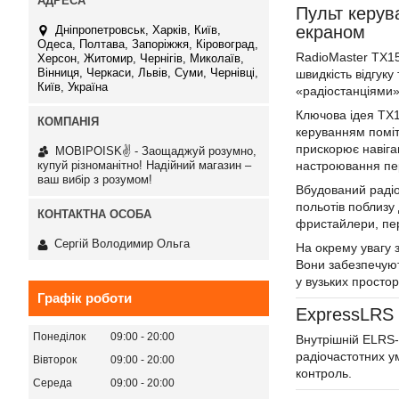
Пульт керув
екраном
Дніпропетровськ, Харків, Київ,
Одеса, Полтава, Запоріжжя, Кіровоград,
RadioMaster TX15
Херсон, Житомир, Чернігів, Миколаїв,
Вінниця, Черкаси, Львів, Суми, Чернівці,
швидкість відгук
Київ, Україна
«радіостанціями»
Ключова ідея TX1
керуванням поміт
прискорює навіга
MOBIPOISK✌ - Заощаджуй розумно,
купуй різноманітно! Надійний магазин –
настроювання пе
ваш вибір з розумом!
Вбудований радіо
польотів поблизу
фристайлери, пер
Сергій Володимир Ольга
На окрему увагу 
Вони забезпечують
у вузьких простор
Графік роботи
ExpressLRS 
Понеділок
09:00
20:00
Внутрішній ELRS-
радіочастотних у
Вівторок
09:00
20:00
контроль.
Середа
09:00
20:00