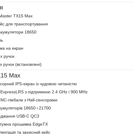
я
Master TX15 Max
йс для транспортування
акумулятори 18650
ль
вка на екран
х ручок
х ручок (встановлені)
X15 Max
сорний IPS-екран із чудовою читаністю
ExpressLRS з підтримкою 2.4 GHz і 900 MHz
CNC-гімбали з Hall-сенсорами
кумуляторів 18650 і 21700
яджання USB-C QC3
отужна прошивка EdgeTX
лектація та захисний кейс