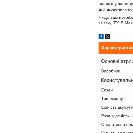
апаратну частину
для щоденних поль
Якщо вам потрібе
зв'язку, TX15 Max
Характеристи
Основні атри
Виробник
Користувальн
Екран
Тип екрану
Ємність акумул
Розд.здатність
Оперативна пам
Ємність акумуля