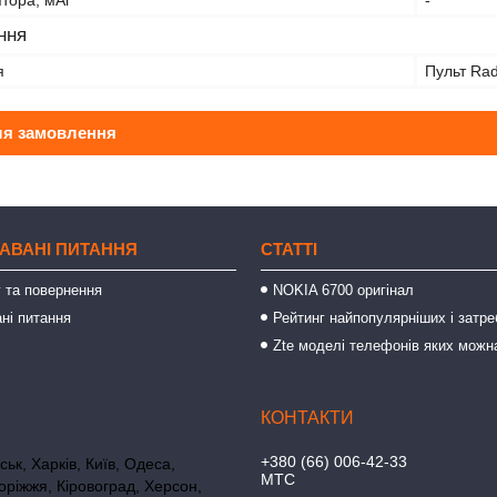
ння
я
Пульт Ra
ля замовлення
АВАНІ ПИТАННЯ
СТАТТІ
 та повернення
NOKIA 6700 оригінал
ні питання
Рейтинг найпопулярніших і затре
Zte моделі телефонів яких можн
+380 (66) 006-42-33
ьк, Харків, Київ, Одеса,
МТС
оріжжя, Кіровоград, Херсон,