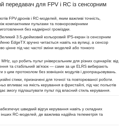
й передавач для FPV і RC із сенсорним
ів FPV-дронів і RC-моделей, яким важливі точність,
у між компактними пультами та повнорозмірними
иготовлення без надмірної громіздки.
. Великий 3.5-дюймовий кольоровий IPS-екран із сенсорним
еню EdgeTX зручно читається навіть на вулиці, а сенсор
о цінне під час частої зміни моделей або тонкого
MHz, що робить пульт універсальним для різних сценаріїв: від
лення та стабільний зв'язок — саме за це ELRS вибирають
и з цим протоколом без зовнішніх модулів і доопрацьовувань.
зійні стики, призначені для точної та повторюваної роботи.
ьо впливає на якість керування в фристайлі, під час польотів
 дає змогу підлаштувати пульт під власний стиль керування.
забезпечує швидкий відгук керування навіть у складних
я інших RC-моделей, де важлива надійна телеметрія та