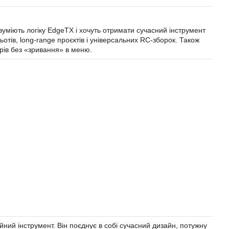
озуміють логіку EdgeTX і хочуть отримати сучасний інструмент
ьотів, long-range проєктів і універсальних RC-зборок. Також
рів без «зривання» в меню.
ний інструмент. Він поєднує в собі сучасний дизайн, потужну