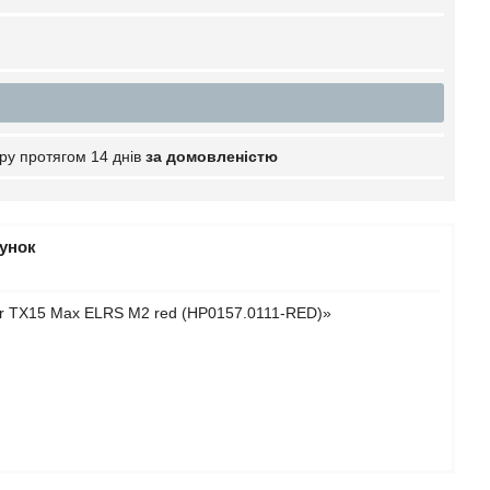
ру протягом 14 днів
за домовленістю
рунок
er TX15 Max ELRS M2 red (HP0157.0111-RED)»