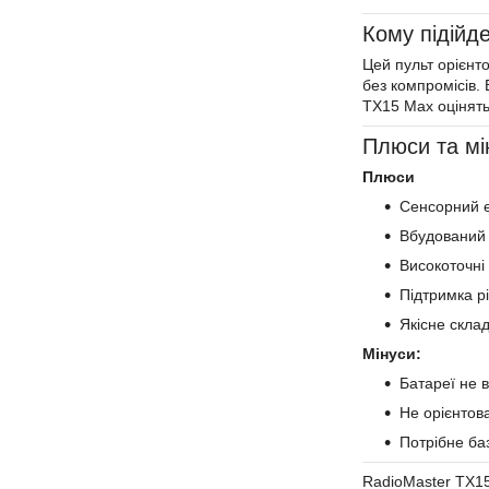
Кому підійд
Цей пульт орієнто
без компромісів. 
TX15 Max оцінять
Плюси та мі
Плюси
Сенсорний е
Вбудований 
Високоточні
Підтримка р
Якісне скла
Мінуси:
Батареї не 
Не орієнтов
Потрібне ба
RadioMaster TX15