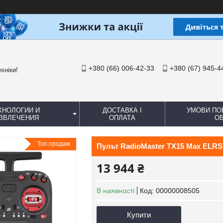
+380 (66) 006-42-33
+380 (67) 945-4
хніки!
ХНОЛОГИИ И
ДОСТАВКА І
УМОВИ ПО
ЗВЛЕЧЕНИЯ
ОПЛАТА
ОБ
Топ продаж
Пульт RadioMaster TX15 Max ELRS 
13 944 ₴
В наявності
Код:
00000008505
Купити