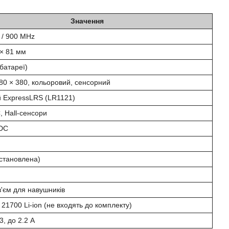
Значення
 / 900 MHz
 × 81 мм
 батареї)
480 × 380, кольоровий, сенсорний
й ExpressLRS (LR1121)
 Hall-сенсори
 DC
становлена)
з'єм для навушників
21700 Li-ion (не входять до комплекту)
, до 2.2 A