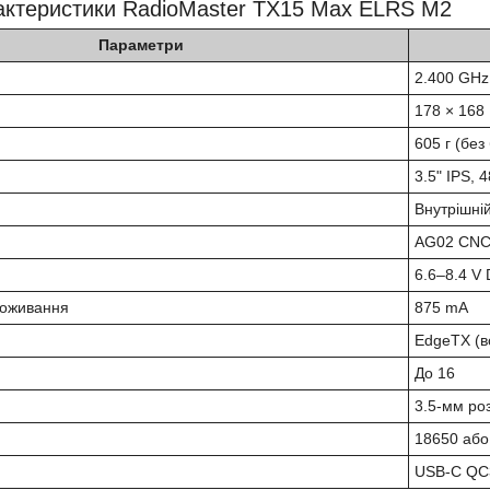
рактеристики RadioMaster TX15 Max ELRS M2
Параметри
2.400 GHz
178 × 168
605 г (без
3.5" IPS, 
Внутрішні
AG02 CNC,
6.6–8.4 V
поживання
875 mA
EdgeTX (в
До 16
3.5-мм ро
18650 або 
USB-C QC3