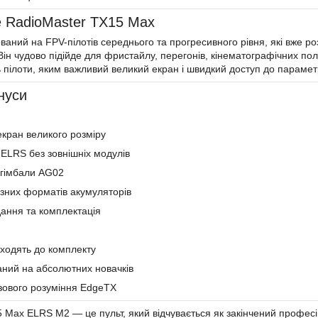
е RadioMaster TX15 Max
ваний на FPV-пілотів середнього та прогресивного рівня, які вже р
Він чудово підійде для фристайлу, перегонів, кінематографічних пол
 пілоти, яким важливий великий екран і швидкий доступ до парамет
нуси
кран великого розміру
ELRS без зовнішніх модулів
 гімбали AG02
ізних форматів акумуляторів
дання та комплектація
входять до комплекту
аний на абсолютних новачків
зового розуміння EdgeTX
 Max ELRS M2 — це пульт, який відчувається як закінчений професій