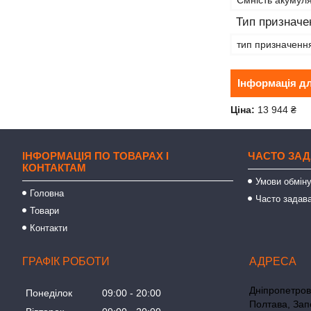
Тип призначе
тип призначенн
Інформація д
Ціна:
13 944 ₴
ІНФОРМАЦІЯ ПО ТОВАРАХ І
ЧАСТО ЗАД
КОНТАКТАМ
Умови обміну
Головна
Часто задава
Товари
Контакти
ГРАФІК РОБОТИ
Дніпропетровс
Понеділок
09:00
20:00
Полтава, Зап