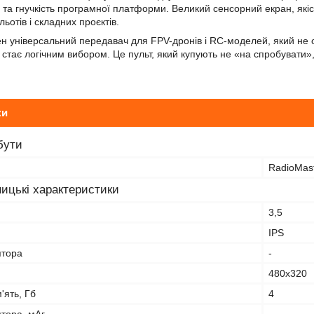
 та гнучкість програмної платформи. Великий сенсорний екран, які
отів і складних проєктів.
н універсальний передавач для FPV-дронів і RC-моделей, який не 
 стає логічним вибором. Це пульт, який купують не «на спробувати»,
ки
бути
RadioMas
ицькі характеристики
3,5
IPS
ятора
-
480x320
'ять, Гб
4
тора, мАг
-