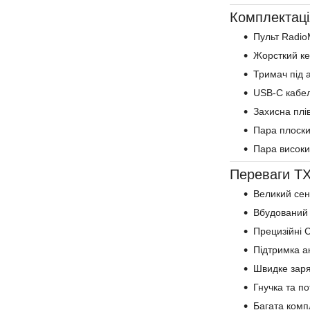
Комплектаці
Пульт Radio
Жорсткий ке
Тримач під 
USB-C кабе
Захисна плі
Пара плоски
Пара високи
Переваги T
Великий сен
Вбудований 
Прецизійні 
Підтримка а
Швидке зар
Гнучка та п
Багата комп