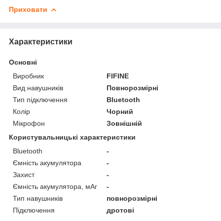
Приховати
Характеристики
Основні
Виробник
FIFINE
Вид навушників
Повнорозмірні
Тип підключення
Bluetooth
Колір
Чорний
Мікрофон
Зовнішній
Користувальницькі характеристики
Bluetooth
-
Ємність акумулятора
-
Захист
-
Ємність акумулятора, мАг
-
Тип навушників
повнорозмірні
Підключення
дротові