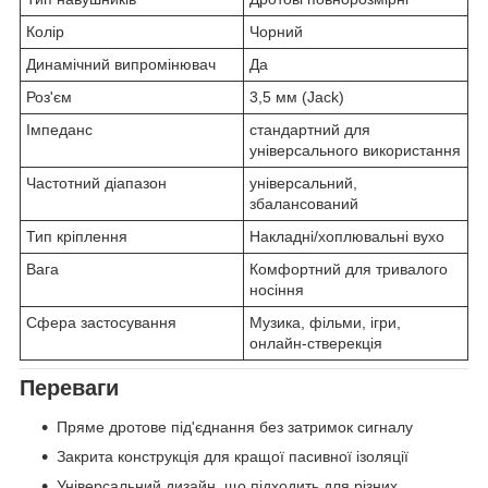
Колір
Чорний
Динамічний випромінювач
Да
Роз'єм
3,5 мм (Jack)
Імпеданс
стандартний для
універсального використання
Частотний діапазон
універсальний,
збалансований
Тип кріплення
Накладні/хоплювальні вухо
Вага
Комфортний для тривалого
носіння
Сфера застосування
Музика, фільми, ігри,
онлайн-стверекція
Переваги
Пряме дротове під'єднання без затримок сигналу
Закрита конструкція для кращої пасивної ізоляції
Універсальний дизайн, що підходить для різних