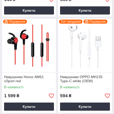
Купити
Купити
Подарунок
Топ продажів
Подарунок
Навушники Honor AM61
Навушники OPPO MH135
xSport red
Type-C white (OEM)
В наявності
В наявності
1 599
594
₴
₴
Купити
Купити