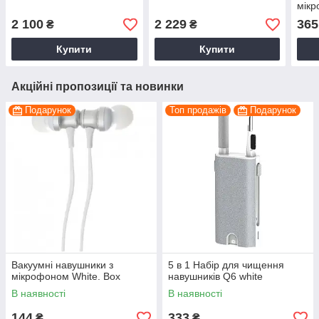
мік
2 100
2 229
365
₴
₴
Купити
Купити
Акційні пропозиції та новинки
Подарунок
Топ продажів
Подарунок
Вакуумні навушники з
5 в 1 Набір для чищення
мікрофоном White. Box
навушників Q6 white
В наявності
В наявності
144
333
₴
₴