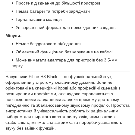
Просте під'єднання до більшості пристроїв
Немає батареї та потреби заряджати
Гарна пасивна ізоляція
Універсальний формат для повсякденних завдань
Мінуси:
Немає бездротового під'єднання
Обмежений функціонал без керування на кабелі
Може вимагати адаптера для пристроїв без 3,5-мм
порту
Навушники Fifine H3 Black — це функціональний звук,
оформлений у строгому класичному дизайні. Вони не
орієнтовані на специфічні ігрові або професійні сценарії з
розширеними профілями, але чудово справляються з
повсякденними завданнями завдяки прямому дротовому
під'єднанню та збалансованому звуковому профілю. Простота
використання й універсальність роблять їх раціональним
вибором для широкого кола користувачів, яким важливі
стабільність, мінімальна затримка та передбачувана якість
звуку без зайвих функцій.