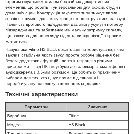
строгим візуальним стилем без зайвих декоративних
елементів, що робить її універсальною для офісів, студій і
домашніх сцен. Конструкція закритого типу знижує вплив
зовнішніх шумів і дає змогу краще сконцентруватися на звуці.
Наявність дротового під'єднання дає змогу усунути потребу
підзаряджання та забезпечує мінімальну затримку сигналу,
що важливо для перегляду відео та синхронізації з ігровим
контентом.
Навушники Fifine H3 Black орієнтовані на користувачів, яким
важливі стабільна якість звуку, просте робоче рішення без
безлічі додаткових функцій і легка інтеграція з різними
пристроями — від ПК і ноутбуків до телевізорів, смартфонів і
аудіоджерела з 3,5-мм роз'ємом. Це робить їх практичним
вибором для тих, хто цінує пряме під'єднання і
передбачувану поведінку в щоденних сценаріях.
Технічні характеристики
Параметри
Значення
Виробник
Fifine
Модель
H3 Black
Тип навушників
Дротові повнорозмірні