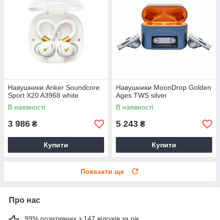
Навушники Anker Soundcore
Навушники MoonDrop Golden
Sport X20 A3968 white
Ages TWS silver
В наявності
В наявності
3 986
5 243
₴
₴
Купити
Купити
Показати ще
Про нас
99% позитивних з 147 відгуків за рік