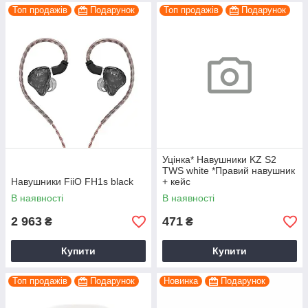
Топ продажів
Подарунок
Топ продажів
Подарунок
Уцінка* Навушники KZ S2
TWS white *Правий навушник
Навушники FiiO FH1s black
+ кейс
В наявності
В наявності
2 963
471
₴
₴
Купити
Купити
Топ продажів
Подарунок
Новинка
Подарунок