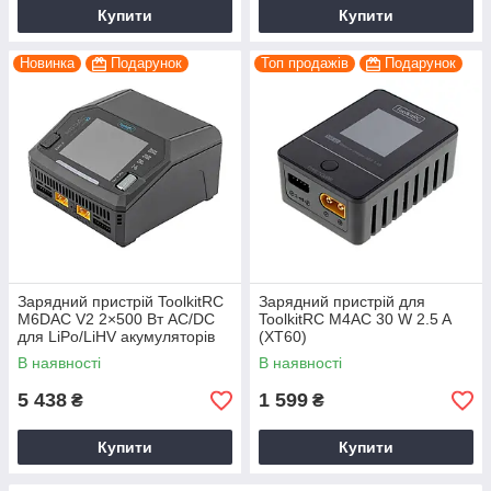
Купити
Купити
Новинка
Подарунок
Топ продажів
Подарунок
Зарядний пристрій ToolkitRC
Зарядний пристрій для
M6DAC V2 2×500 Вт AC/DC
ToolkitRC M4AC 30 W 2.5 A
для LiPo/LiHV акумуляторів
(XT60)
1-6S, 2 канали, чорний, для
В наявності
В наявності
FPV і RC моделей
5 438
1 599
₴
₴
Купити
Купити