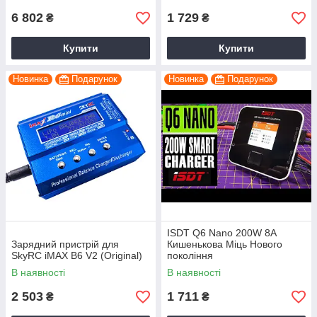
6 802
1 729
₴
₴
Купити
Купити
Новинка
Подарунок
Новинка
Подарунок
ISDT Q6 Nano 200W 8A
Зарядний пристрій для
Кишенькова Міць Нового
SkyRC iMAX B6 V2 (Original)
покоління
В наявності
В наявності
2 503
1 711
₴
₴