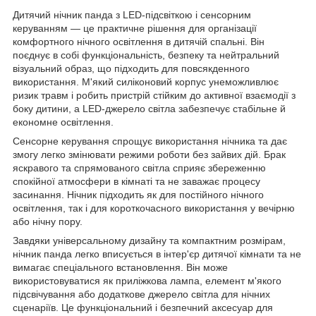
Дитячий нічник панда з LED-підсвіткою і сенсорним
керуванням — це практичне рішення для організації
комфортного нічного освітлення в дитячій спальні. Він
поєднує в собі функціональність, безпеку та нейтральний
візуальний образ, що підходить для повсякденного
використання. М'який силіконовий корпус унеможливлює
ризик травм і робить пристрій стійким до активної взаємодії з
боку дитини, а LED-джерело світла забезпечує стабільне й
економне освітлення.
Сенсорне керування спрощує використання нічника та дає
змогу легко змінювати режими роботи без зайвих дій. Брак
яскравого та спрямованого світла сприяє збереженню
спокійної атмосфери в кімнаті та не заважає процесу
засинання. Нічник підходить як для постійного нічного
освітлення, так і для короткочасного використання у вечірню
або нічну пору.
Завдяки універсальному дизайну та компактним розмірам,
нічник панда легко вписується в інтер'єр дитячої кімнати та не
вимагає спеціального встановлення. Він може
використовуватися як приліжкова лампа, елемент м'якого
підсвічування або додаткове джерело світла для нічних
сценаріїв. Це функціональний і безпечний аксесуар для