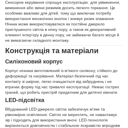
Сенсорне керування спрощує експлуатацію: для увімкнення,
вимкнення або зміни режимів досить легкого торкання. Це
особливо важливо для дітей, тому що виключає потребу
використання механічних кнопок і знижує ризик зламання.
Нічник може використовуватися як постійне джерело
приглушеного світла в нічну пору, а також як декоративний
елемент інтер'єру в денну пору, не займаючи багато місця й
не вимагаючи складного монтажу.
Конструкція та матеріали
Силіконовий корпус
Корпус нічника виготовлений із м'якого силікону, стійкого до
деформації та нагрівання. Матеріал безпечний під час
контакту зі шкірою, легко очищається від забруднень і не
втрачає форму під час тривалої експлуатації. Немає гострих
граней, що робить пристрій придатним для дитячої кімнати.
LED-підсвітка
Вбудований LED-джерело світла забезпечує м'яке та
рівномірне освітлення. Світло не мерехтить, не навантажує
зір і підходить для використання вночі. LED-технологія
вирізняється довговічністю і стабільною яскравістю впродовж