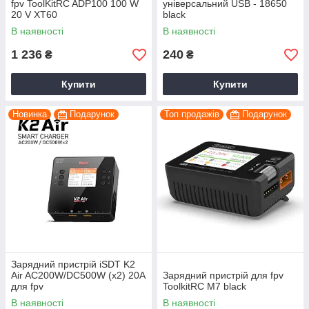
fpv ToolKitRC ADP100 100 W
універсальний USB - 18650
20 V XT60
black
В наявності
В наявності
1 236
240
₴
₴
Купити
Купити
Новинка
Подарунок
Топ продажів
Подарунок
Зарядний пристрій iSDT K2
Air AC200W/DC500W (x2) 20A
Зарядний пристрій для fpv
для fpv
ToolkitRC M7 black
В наявності
В наявності