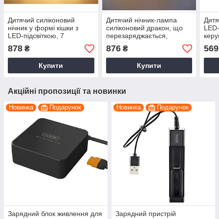
Дитячий силіконовий
Дитячий нічник-лампа
Дитя
нічник у формі кішки з
силіконовий дракон, що
LED-
LED-підсвіткою, 7
перезаряджається,
керу
кольорів, USB-зарядка,
сенсорне керування,
прил
878
876
569
₴
₴
декор для дитячої кімнати
таймер, LED-підсвітка
спал
Купити
Купити
Акційні пропозиції та новинки
Новинка
Подарунок
Новинка
Подарунок
Зарядний блок живлення для
Зарядний пристрій