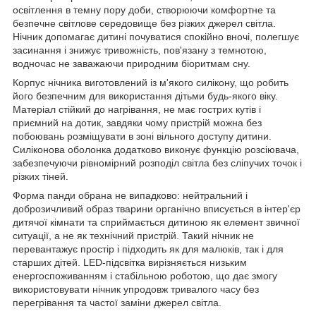
освітлення в темну пору доби, створюючи комфортне та
безпечне світлове середовище без різких джерел світла.
Нічник допомагає дитині почуватися спокійно вночі, полегшує
засинання і знижує тривожність, пов'язану з темнотою,
водночас не заважаючи природним біоритмам сну.
Корпус нічника виготовлений із м'якого силікону, що робить
його безпечним для використання дітьми будь-якого віку.
Матеріал стійкий до нагрівання, не має гострих кутів і
приємний на дотик, завдяки чому пристрій можна без
побоювань розміщувати в зоні вільного доступу дитини.
Силіконова оболонка додатково виконує функцію розсіювача,
забезпечуючи рівномірний розподіл світла без сліпучих точок і
різких тіней.
Форма панди обрана не випадково: нейтральний і
доброзичливий образ тварини органічно вписується в інтер'єр
дитячої кімнати та сприймається дитиною як елемент звичної
ситуації, а не як технічний пристрій. Такий нічник не
перевантажує простір і підходить як для малюків, так і для
старших дітей. LED-підсвітка вирізняється низьким
енергоспоживанням і стабільною роботою, що дає змогу
використовувати нічник упродовж тривалого часу без
перегрівання та частої заміни джерел світла.