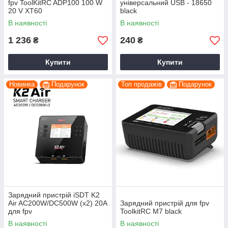
fpv ToolKitRC ADP100 100 W
універсальний USB - 18650
20 V XT60
black
В наявності
В наявності
1 236
240
₴
₴
Купити
Купити
Новинка
Подарунок
Топ продажів
Подарунок
Зарядний пристрій iSDT K2
Air AC200W/DC500W (x2) 20A
Зарядний пристрій для fpv
для fpv
ToolkitRC M7 black
В наявності
В наявності