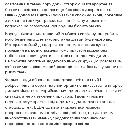
освітлення в темну пору доби, створюючи комфортне та
безпечне світлове середовище без різких джерел світла.
Нічник допомагає дитині почуватися спокійно вночі, полегшує
засинання і знижує тривожність, пов'язану з темнотою,
водночас не заважаючи природним біоритмам сну.
Корпус нічника виготовлений із м'якого силікону, що робить
його безпечним для використання дітьми будь-якого віку.
Матеріал стійкий до нагрівання, не має гострих кутів і
приємний на дотик, завдяки чому пристрій можна без
побоювань розміщувати в зоні вільного доступу дитини.
Силіконова оболонка додатково виконує функцію розсіювача,
забезпечуючи рівномірний розподіл світла без сліпучих точок і
різких тіней.
Форма панди обрана не випадково: нейтральний і
доброзичливий образ тварини органічно вписується в інтер'єр
дитячої кімнати та сприймається дитиною як елемент звичної
ситуації, а не як технічний пристрій. Такий нічник не
перевантажує простір і підходить як для малюків, так і для
старших дітей. LED-підсвітка вирізняється низьким
енергоспоживанням і стабільною роботою, що дає змогу
використовувати нічник упродовж тривалого часу без
перегрівання та частої заміни джерел світла.