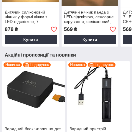
Дитячий силіконовий
Дитячий нічник панда з
ДИТ
нічник у формі кішки з
LED-підсвіткою, сенсорне
З L
LED-підсвіткою, 7
керування, силіконовий,
СЕН
кольорів, USB-зарядка,
приліжкова лампа для
ЗІЛ
878
569
569
₴
₴
декор для дитячої кімнати
спальні
ПРИ
ДЛЯ
Купити
Купити
Акційні пропозиції та новинки
Новинка
Подарунок
Новинка
Подарунок
Зарядний блок живлення для
Зарядний пристрій