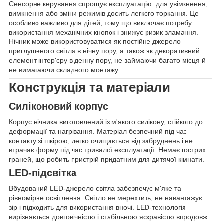
Сенсорне керування спрощує експлуатацію: для увімкнення,
вимкнення або зміни режимів досить легкого торкання. Це
особливо важливо для дітей, тому що виключає потребу
використання механічних кнопок і знижує ризик зламання.
Нічник може використовуватися як постійне джерело
приглушеного світла в нічну пору, а також як декоративний
елемент інтер'єру в денну пору, не займаючи багато місця й
не вимагаючи складного монтажу.
Конструкція та матеріали
Силіконовий корпус
Корпус нічника виготовлений із м'якого силікону, стійкого до
деформації та нагрівання. Матеріал безпечний під час
контакту зі шкірою, легко очищається від забруднень і не
втрачає форму під час тривалої експлуатації. Немає гострих
граней, що робить пристрій придатним для дитячої кімнати.
LED-підсвітка
Вбудований LED-джерело світла забезпечує м'яке та
рівномірне освітлення. Світло не мерехтить, не навантажує
зір і підходить для використання вночі. LED-технологія
вирізняється довговічністю і стабільною яскравістю впродовж