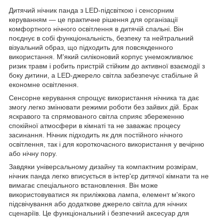
Дитячий нічник панда з LED-підсвіткою і сенсорним
керуванням — це практичне рішення для організації
комфортного нічного освітлення в дитячій спальні. Він
поєднує в собі функціональність, безпеку та нейтральний
візуальний образ, що підходить для повсякденного
використання. М'який силіконовий корпус унеможливлює
ризик травм і робить пристрій стійким до активної взаємодії з
боку дитини, а LED-джерело світла забезпечує стабільне й
економне освітлення.
Сенсорне керування спрощує використання нічника та дає
змогу легко змінювати режими роботи без зайвих дій. Брак
яскравого та спрямованого світла сприяє збереженню
спокійної атмосфери в кімнаті та не заважає процесу
засинання. Нічник підходить як для постійного нічного
освітлення, так і для короткочасного використання у вечірню
або нічну пору.
Завдяки універсальному дизайну та компактним розмірам,
нічник панда легко вписується в інтер'єр дитячої кімнати та не
вимагає спеціального встановлення. Він може
використовуватися як приліжкова лампа, елемент м'якого
підсвічування або додаткове джерело світла для нічних
сценаріїв. Це функціональний і безпечний аксесуар для