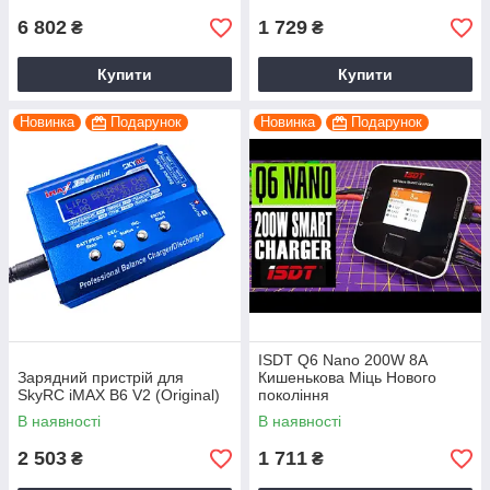
6 802
1 729
₴
₴
Купити
Купити
Новинка
Подарунок
Новинка
Подарунок
ISDT Q6 Nano 200W 8A
Зарядний пристрій для
Кишенькова Міць Нового
SkyRC iMAX B6 V2 (Original)
покоління
В наявності
В наявності
2 503
1 711
₴
₴