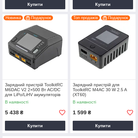
Купити
Купити
Новинка
Подарунок
Топ продажів
Подарунок
Зарядний пристрій ToolkitRC
Зарядний пристрій для
M6DAC V2 2×500 Вт AC/DC
ToolkitRC M4AC 30 W 2.5 A
для LiPo/LiHV акумуляторів
(XT60)
1-6S, 2 канали, чорний, для
В наявності
В наявності
FPV і RC моделей
5 438
1 599
₴
₴
Купити
Купити