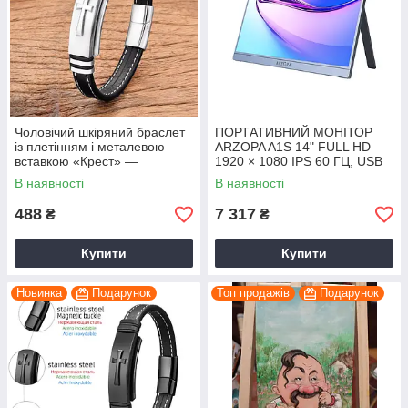
Чоловічий шкіряний браслет
ПОРТАТИВНИЙ МОНІТОР
із плетінням і металевою
ARZOPA A1S 14" FULL HD
вставкою «Крест» —
1920 × 1080 IPS 60 ГЦ, USB
стильний аксесуар
TYPE-C, СІРИЙ
В наявності
В наявності
488
7 317
₴
₴
Купити
Купити
Новинка
Подарунок
Топ продажів
Подарунок