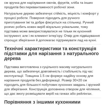
см зручна для нарізування овочів, фруктів, хліба та інших
продуктів без перевантаженості робочої зони.
Натуральне дерево забезпечує стійкість, міцність і комфорт у
процесі роботи. Поверхня підходить для ручного
приготування їжі та добре фіксується на стільниці. Ручний
розпис робить кожен виріб візуально унікальним, тому
підставка може використовуватися не тільки як кухонний
інструмент, але і як елемент інтер'єру. Отвір для підвішування
спрощує зберігання й допомагає підтримувати лад на кухні.
Технічні характеристики та конструкція
підставки для нарізання з натурального
дерева
Підставка виготовлена з суцільного масиву натурального
дерева, що забезпечує довговічність і стабільність під час
експлуатації. Товщина 1.5 см формує надійну основу для
нарізання продуктів без деформації. Розмір 30×20 см
підходить для більшості побутових кухонних завдань і зручний
для зберігання. Конструкція доповнена отвором для чіпляння,
що дає змогу розміщувати виріб на гачках або рейлінгах.
Порівняння з іншими кухонними