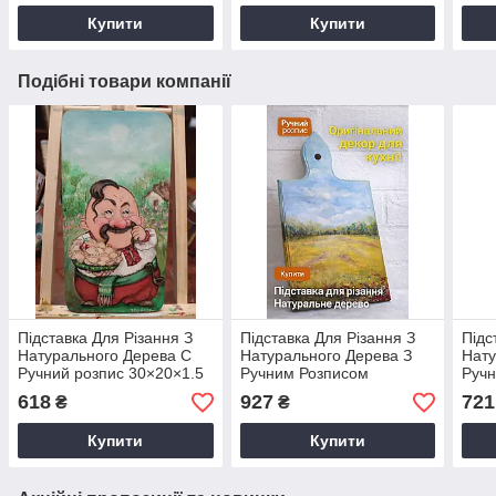
Купити
Купити
Подібні товари компанії
Підставка Для Різання З
Підставка Для Різання З
Підс
Натурального Дерева С
Натурального Дерева З
Нату
Ручний розпис 30×20×1.5
Ручним Розписом
Ручн
см Для Кухні
30×20×1.5 см Для Кухні
см Д
618
927
721
₴
₴
Купити
Купити