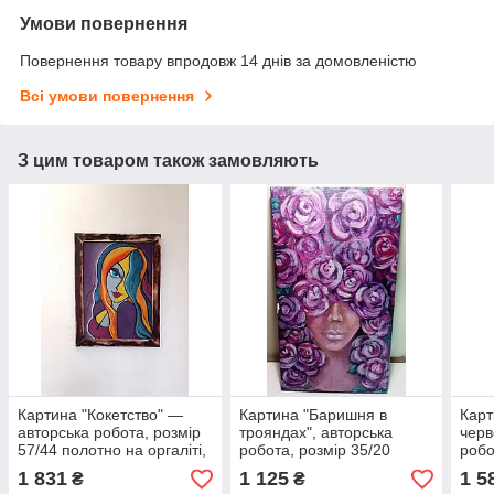
Умови повернення
Повернення товару впродовж 14 днів за домовленістю
Всі умови повернення
З цим товаром також замовляють
Картина "Кокетство" —
Картина "Баришня в
Карт
авторська робота, розмір
трояндах", авторська
черв
57/44 полотно на оргаліті,
робота, розмір 35/20
робо
акриловий розпис
полотно, акрил
орга
1 831
1 125
1 5
₴
₴