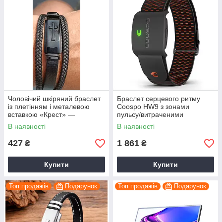
Чоловічий шкіряний браслет
Браслет серцевого ритму
із плетінням і металевою
Coospo HW9 з зонами
вставкою «Крест» —
пульсу/витраченими
стильний аксесуар у чорному
калоріями black
В наявності
В наявності
кольорі
427
1 861
₴
₴
Купити
Купити
Топ продажів
Подарунок
Топ продажів
Подарунок