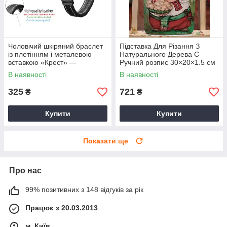
Чоловічий шкіряний браслет
Підставка Для Різання З
із плетінням і металевою
Натурального Дерева С
вставкою «Крест» —
Ручний розпис 30×20×1.5 см
стильний аксесуар у чорному
Для Кухні
В наявності
В наявності
кольорі
325
721
₴
₴
Купити
Купити
Показати ще
Про нас
99% позитивних з 148 відгуків за рік
Працює з 20.03.2013
м. Київ