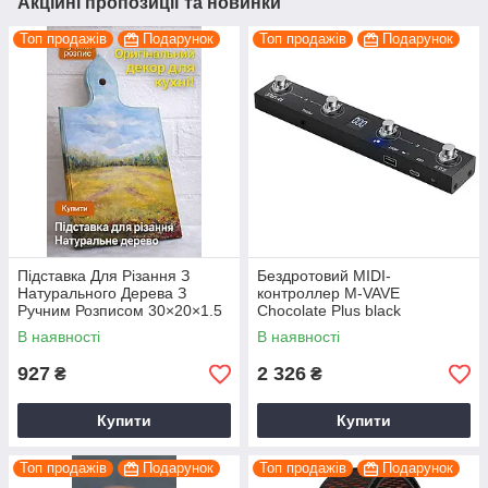
Акційні пропозиції та новинки
Топ продажів
Подарунок
Топ продажів
Подарунок
Підставка Для Різання З
Бездротовий MIDI-
Натурального Дерева З
контроллер M-VAVE
Ручним Розписом 30×20×1.5
Chocolate Plus black
см Для Кухні
В наявності
В наявності
927
2 326
₴
₴
Купити
Купити
Топ продажів
Подарунок
Топ продажів
Подарунок