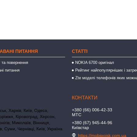
АВАНІ ПИТАННЯ
СТАТТІ
 та повернення
NOKIA 6700 оригінал
ні питання
Рейтинг найпопулярніших і затре
Zte моделі телефонів яких можн
+380 (66) 006-42-33
ьк, Харків, Київ, Одеса,
МТС
оріжжя, Кіровоград, Херсон,
нігів, Миколаїв, Вінниця,
+380 (67) 945-44-96
Київстар
в, Суми, Чернівці, Київ, Україна
https://mobipoisk.com.ua