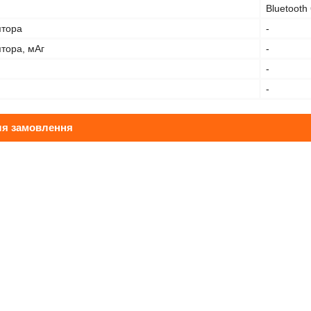
Bluetooth 
ятора
-
тора, мАг
-
-
-
ля замовлення