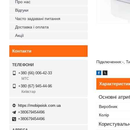
Про нас
Відгуки
Часто задавані питання
Доставка і оплата
Акції
Контакти
Підключення:-, Ти
+380 (66) 006-42-33
МТС
Характеристи
+380 (67) 945-44-96
Київстар
Основні атри
https://mobipoisk.com.ua
Виробник
+380679454496
Колір
+380679454496
Користувальн