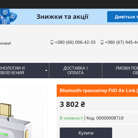
+380 (66) 006-42-33
+380 (67) 945-4
хніки!
ХНОЛОГИИ И
ДОСТАВКА І
УМОВИ ПО
ЗВЛЕЧЕНИЯ
ОПЛАТА
ОБ
Bluetooth-трансмітер FiiO Air Link (
3 802 ₴
В наявності
Код:
00000008719
Купити