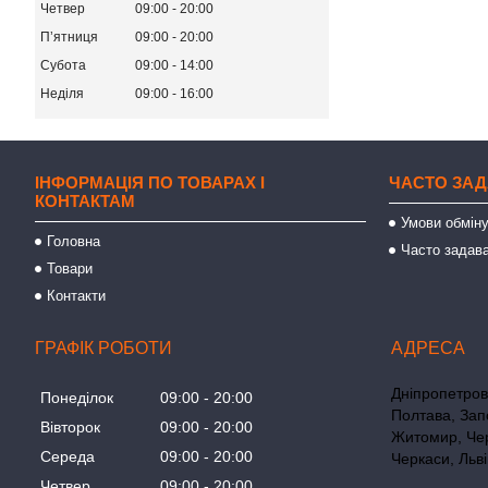
Четвер
09:00
20:00
Пʼятниця
09:00
20:00
Субота
09:00
14:00
Неділя
09:00
16:00
ІНФОРМАЦІЯ ПО ТОВАРАХ І
ЧАСТО ЗАД
КОНТАКТАМ
Умови обміну
Головна
Часто задава
Товари
Контакти
ГРАФІК РОБОТИ
Дніпропетровс
Понеділок
09:00
20:00
Полтава, Зап
Вівторок
09:00
20:00
Житомир, Чер
Середа
09:00
20:00
Черкаси, Льві
Четвер
09:00
20:00