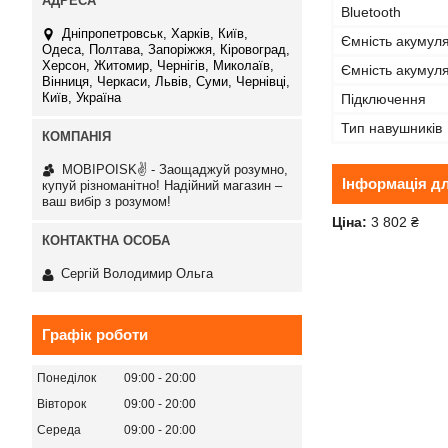
Bluetooth
Дніпропетровськ, Харків, Київ,
Ємність акумул
Одеса, Полтава, Запоріжжя, Кіровоград,
Херсон, Житомир, Чернігів, Миколаїв,
Ємність акумуля
Вінниця, Черкаси, Львів, Суми, Чернівці,
Київ, Україна
Підключення
Тип навушників
MOBIPOISK✌ - Заощаджуй розумно,
Інформація д
купуй різноманітно! Надійний магазин –
ваш вибір з розумом!
Ціна:
3 802 ₴
Сергій Володимир Ольга
Графік роботи
Понеділок
09:00
20:00
Вівторок
09:00
20:00
Середа
09:00
20:00