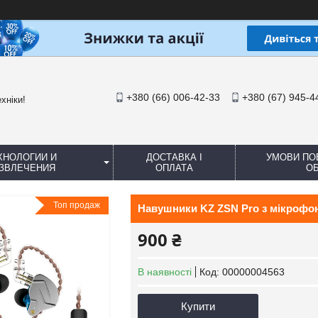
+380 (66) 006-42-33
+380 (67) 945-4
хніки!
ХНОЛОГИИ И
ДОСТАВКА І
УМОВИ ПО
ЗВЛЕЧЕНИЯ
ОПЛАТА
ОБ
Топ продаж
Навушники KZ ZSN Pro з мікрофо
900 ₴
В наявності
Код:
00000004563
Купити