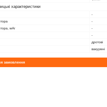
ицькі характеристики
-
ятора
-
тора, мАг
-
-
дротові
вакуумні
ля замовлення