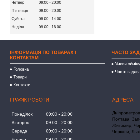
Четвер
09:00
20:00
Пʼятниця
09:00
20:00
Субота
09:00
14:00
Неділя
09:00
16:00
ІНФОРМАЦІЯ ПО ТОВАРАХ І
ЧАСТО ЗАД
КОНТАКТАМ
Умови обміну
Головна
Часто задава
Товари
Контакти
ГРАФІК РОБОТИ
Дніпропетровс
Понеділок
09:00
20:00
Полтава, Зап
Вівторок
09:00
20:00
Житомир, Чер
Середа
09:00
20:00
Черкаси, Льві
Четвер
09:00
20:00