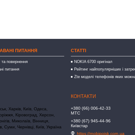
АВАНІ ПИТАННЯ
СТАТТІ
 та повернення
NOKIA 6700 оригінал
ні питання
Рейтинг найпопулярніших і затре
Zte моделі телефонів яких можн
+380 (66) 006-42-33
ьк, Харків, Київ, Одеса,
МТС
оріжжя, Кіровоград, Херсон,
нігів, Миколаїв, Вінниця,
+380 (67) 945-44-96
Київстар
в, Суми, Чернівці, Київ, Україна
https://mobipoisk.com.ua