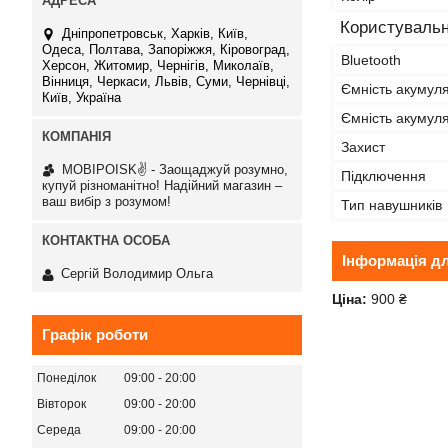
Користувальн
Дніпропетровськ, Харків, Київ,
Одеса, Полтава, Запоріжжя, Кіровоград,
Bluetooth
Херсон, Житомир, Чернігів, Миколаїв,
Вінниця, Черкаси, Львів, Суми, Чернівці,
Ємність акумул
Київ, Україна
Ємність акумуля
Захист
MOBIPOISK✌ - Заощаджуй розумно,
Підключення
купуй різноманітно! Надійний магазин –
ваш вибір з розумом!
Тип навушників
Інформація д
Сергій Володимир Ольга
Ціна:
900 ₴
Графік роботи
Понеділок
09:00
20:00
Вівторок
09:00
20:00
Середа
09:00
20:00