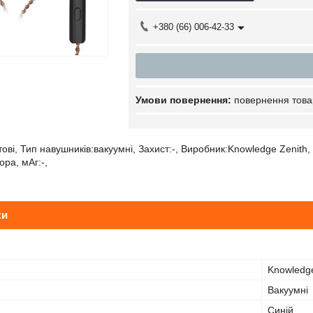
+380 (66) 006-42-33
повернення това
ві, Тип навушників:вакуумні, Захист:-, Виробник:Knowledge Zenith, Ко
ра, мАг:-,
ки
Knowledge
Вакуумні
Синій