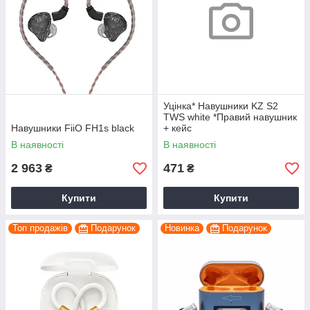
Уцінка* Навушники KZ S2
TWS white *Правий навушник
Навушники FiiO FH1s black
+ кейс
В наявності
В наявності
2 963
471
₴
₴
Купити
Купити
Топ продажів
Подарунок
Новинка
Подарунок