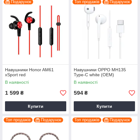
Подарунок
Топ продажів
Подарунок
Навушники Honor AM61
Навушники OPPO MH135
xSport red
Type-C white (OEM)
В наявності
В наявності
1 599
594
₴
₴
Купити
Купити
Топ продажів
Подарунок
Топ продажів
Подарунок