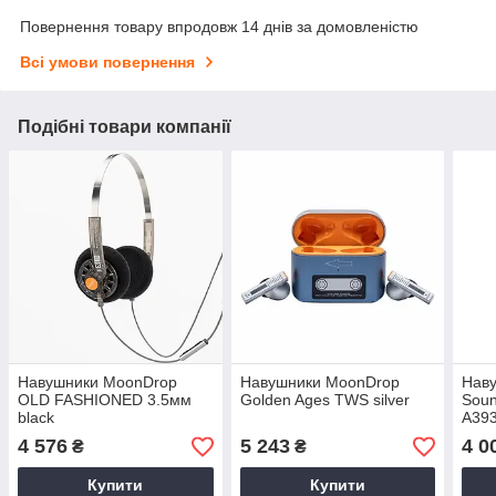
Повернення товару впродовж 14 днів за домовленістю
Всі умови повернення
Подібні товари компанії
Навушники MoonDrop
Навушники MoonDrop
Наву
OLD FASHIONED 3.5мм
Golden Ages TWS silver
Soun
black
A393
4 576
5 243
4 0
₴
₴
Купити
Купити