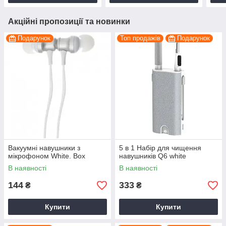
Акційні пропозиції та новинки
Подарунок
Топ продажів
Подарунок
Вакуумні навушники з
5 в 1 Набір для чищення
мікрофоном White. Box
навушників Q6 white
В наявності
В наявності
144
333
₴
₴
Купити
Купити