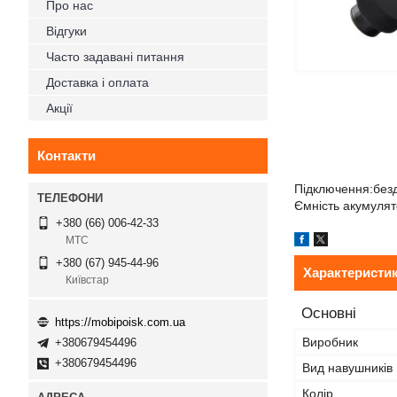
Про нас
Відгуки
Часто задавані питання
Доставка і оплата
Акції
Контакти
Підключення:бездр
Ємність акумулято
+380 (66) 006-42-33
МТС
+380 (67) 945-44-96
Характеристи
Київстар
Основні
https://mobipoisk.com.ua
Виробник
+380679454496
+380679454496
Вид навушників
Колір