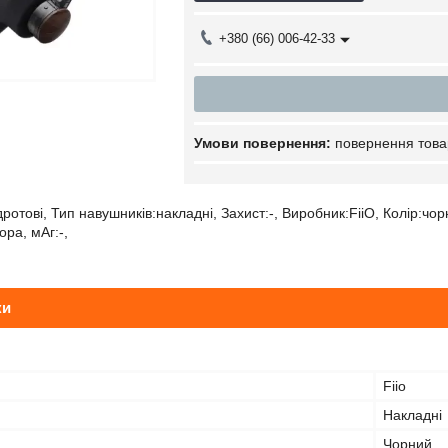
+380 (66) 006-42-33
повернення това
отові, Тип навушників:накладні, Захист:-, Виробник:FiiO, Колір:чорни
ра, мАг:-,
ки
Fiio
Накладні
Чорний