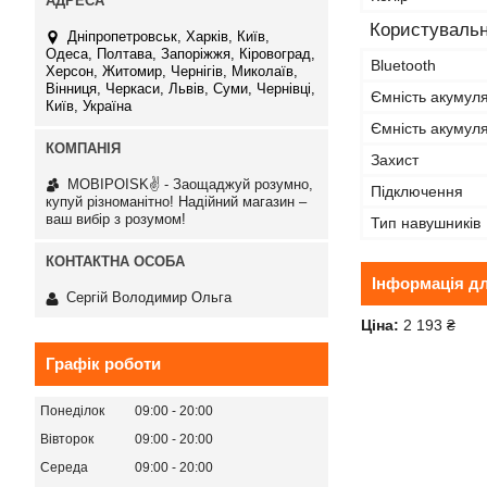
Користувальн
Дніпропетровськ, Харків, Київ,
Одеса, Полтава, Запоріжжя, Кіровоград,
Bluetooth
Херсон, Житомир, Чернігів, Миколаїв,
Вінниця, Черкаси, Львів, Суми, Чернівці,
Ємність акумул
Київ, Україна
Ємність акумуля
Захист
MOBIPOISK✌ - Заощаджуй розумно,
Підключення
купуй різноманітно! Надійний магазин –
ваш вибір з розумом!
Тип навушників
Інформація д
Сергій Володимир Ольга
Ціна:
2 193 ₴
Графік роботи
Понеділок
09:00
20:00
Вівторок
09:00
20:00
Середа
09:00
20:00