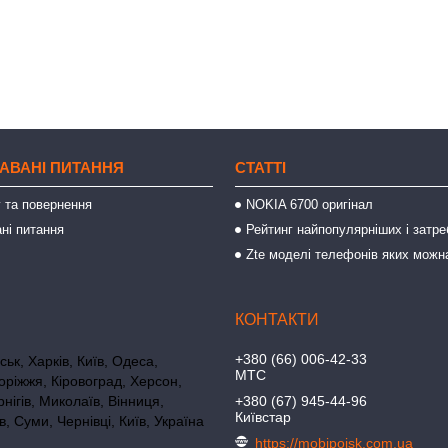
АВАНІ ПИТАННЯ
СТАТТІ
 та повернення
NOKIA 6700 оригінал
ні питання
Рейтинг найпопулярніших і затре
Zte моделі телефонів яких можн
+380 (66) 006-42-33
ьк, Харків, Київ, Одеса,
МТС
оріжжя, Кіровоград, Херсон,
нігів, Миколаїв, Вінниця,
+380 (67) 945-44-96
Київстар
в, Суми, Чернівці, Київ, Україна
https://mobipoisk.com.ua