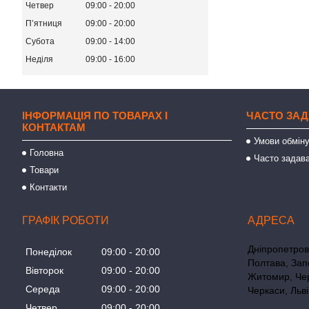
Четвер
09:00
20:00
Пʼятниця
09:00
20:00
Субота
09:00
14:00
Неділя
09:00
16:00
ІНФОРМАЦІЯ ПО ТОВАРАХ І
ЧАСТО ЗАД
КОНТАКТАМ
Умови обміну
Головна
Часто задава
Товари
Контакти
ГРАФІК РОБОТИ
Дніпропетровс
Понеділок
09:00
20:00
Полтава, Зап
Вівторок
09:00
20:00
Житомир, Чер
Середа
09:00
20:00
Черкаси, Льві
Четвер
09:00
20:00