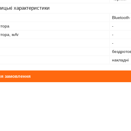
ицькі характеристики
Bluetooth 
ятора
-
тора, мАг
-
-
бездротов
накладні
ля замовлення