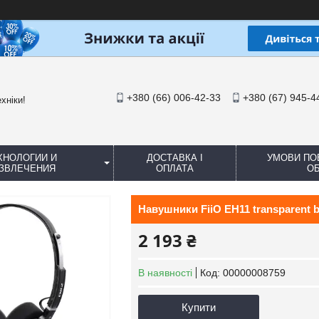
+380 (66) 006-42-33
+380 (67) 945-4
хніки!
ХНОЛОГИИ И
ДОСТАВКА І
УМОВИ ПО
ЗВЛЕЧЕНИЯ
ОПЛАТА
ОБ
Навушники FiiO EH11 transparent b
2 193 ₴
В наявності
Код:
00000008759
Купити