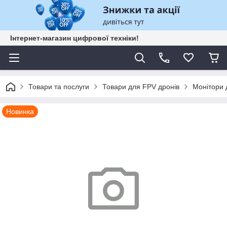
Інтернет-магазин цифрової техніки!
Товари та послуги
Товари для FPV дронів
Монітори 
Новинка