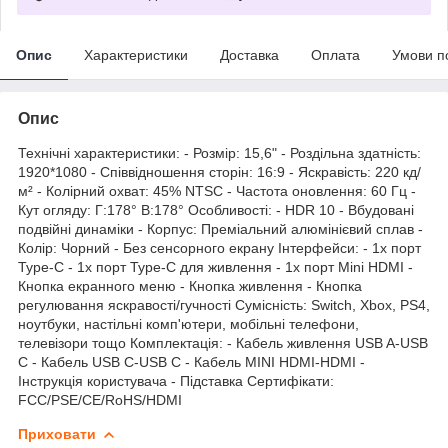
Опис
Характеристики
Доставка
Оплата
Умови п
Опис
Технічні характеристики: - Розмір: 15,6" - Роздільна здатність:
1920*1080 - Співвідношення сторін: 16:9 - Яскравість: 220 кд/
м² - Колірний охват: 45% NTSC - Частота оновлення: 60 Гц -
Кут огляду: Г:178° В:178° Особливості: - HDR 10 - Вбудовані
подвійні динаміки - Корпус: Преміальний алюмінієвий сплав -
Колір: Чорний - Без сенсорного екрану Інтерфейси: - 1x порт
Type-C - 1x порт Type-C для живлення - 1x порт Mini HDMI -
Кнопка екранного меню - Кнопка живлення - Кнопка
регулювання яскравості/гучності Сумісність: Switch, Xbox, PS4,
ноутбуки, настільні комп'ютери, мобільні телефони,
телевізори тощо Комплектація: - Кабель живлення USB A-USB
C - Кабель USB C-USB C - Кабель MINI HDMI-HDMI -
Інструкція користувача - Підставка Сертифікати:
FCC/PSE/CE/RoHS/HDMI
Приховати