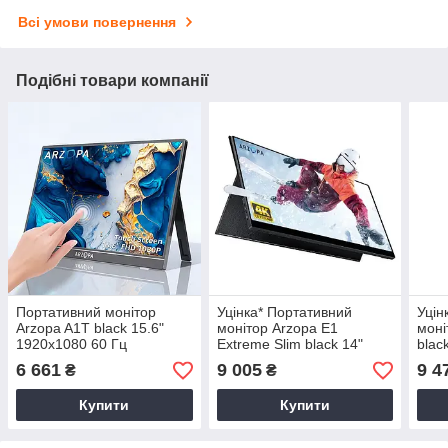
Всі умови повернення
Подібні товари компанії
Портативний монітор
Уцінка* Портативний
Уцін
Arzopa A1T black 15.6"
монітор Arzopa E1
моні
1920x1080 60 Гц
Extreme Slim black 14"
blac
Сенсорний екран
3840x2160 60 Гц *2 битих
Гц *
6 661
9 005
9 4
₴
₴
пікселя
матр
Купити
Купити