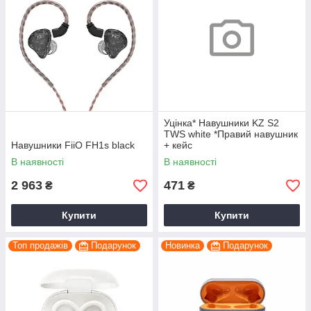
Уцінка* Навушники KZ S2
TWS white *Правий навушник
Навушники FiiO FH1s black
+ кейс
В наявності
В наявності
2 963
471
₴
₴
Купити
Купити
Топ продажів
Подарунок
Новинка
Подарунок