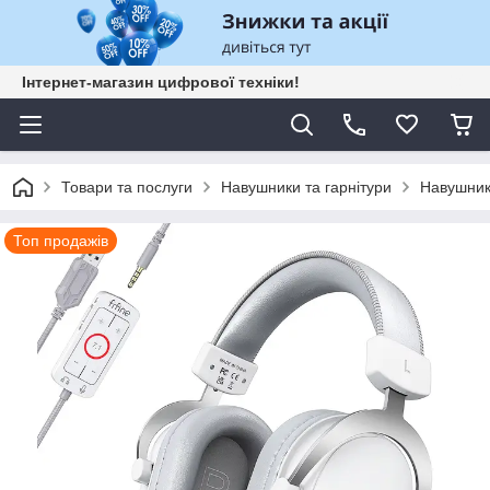
Інтернет-магазин цифрової техніки!
Товари та послуги
Навушники та гарнітури
Навушники
Топ продажів