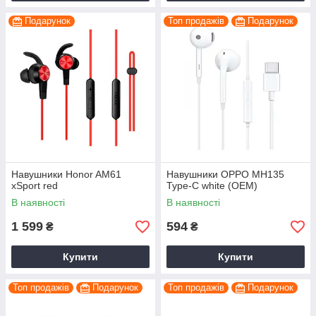
Подарунок
Топ продажів
Подарунок
Навушники Honor AM61
Навушники OPPO MH135
xSport red
Type-C white (OEM)
В наявності
В наявності
1 599
594
₴
₴
Купити
Купити
Топ продажів
Подарунок
Топ продажів
Подарунок