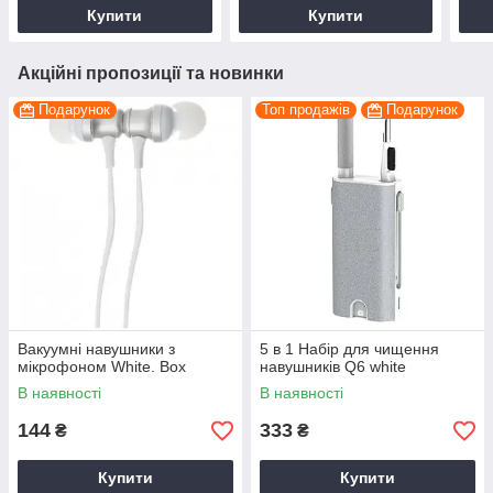
Купити
Купити
Акційні пропозиції та новинки
Подарунок
Топ продажів
Подарунок
Вакуумні навушники з
5 в 1 Набір для чищення
мікрофоном White. Box
навушників Q6 white
В наявності
В наявності
144
333
₴
₴
Купити
Купити