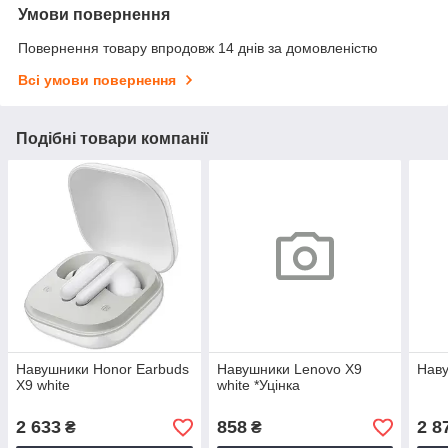
Умови повернення
Повернення товару впродовж 14 днів за домовленістю
Всі умови повернення
Подібні товари компанії
Навушники Honor Earbuds
Навушники Lenovo X9
Наву
X9 white
white *Уцінка
2 633
858
2 8
₴
₴