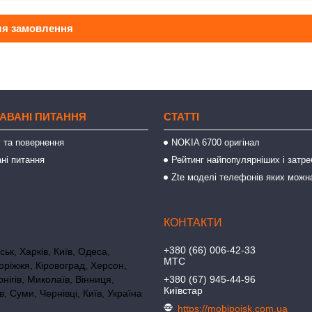
ля замовлення
АВАНІ ПИТАННЯ
СТАТТІ
 та повернення
NOKIA 6700 оригінал
ні питання
Рейтинг найпопулярніших і затре
Zte моделі телефонів яких можн
+380 (66) 006-42-33
ьк, Харків, Київ, Одеса,
МТС
оріжжя, Кіровоград, Херсон,
нігів, Миколаїв, Вінниця,
+380 (67) 945-44-96
Київстар
в, Суми, Чернівці, Київ, Україна
https://mobipoisk.com.ua