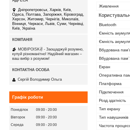
Живлення
Дніпропетровськ, Харків, Київ,
Одеса, Полтава, Запоріжжя, Кіровоград,
Користувальн
Херсон, Житомир, Чернігів, Миколаїв,
Вінниця, Черкаси, Львів, Суми, Чернівці,
Bluetooth
Київ, Україна
Ємність акумул
Ємність акумуля
MOBIPOISK✌ - Заощаджуй розумно,
Вбудована пам'я
купуй різноманітно! Надійний магазин –
Вбудована пам`
ваш вибір з розумом!
Екран
Оперативна пам
Сергій Володимир Ольга
Платформа
Підключення
Графік роботи
Розд.здатність
Тип екрану
Понеділок
09:00
20:00
Тип навушників
Вівторок
09:00
20:00
Середа
09:00
20:00
Частота процес