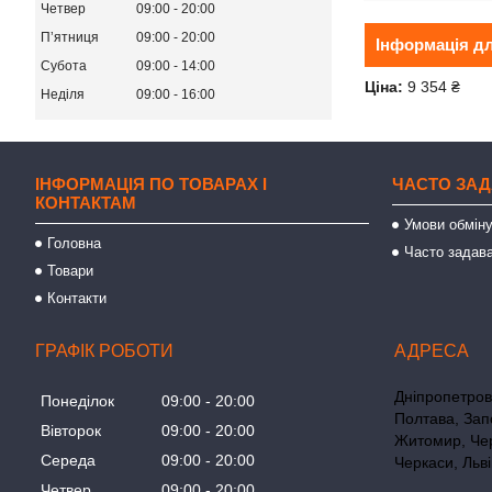
Четвер
09:00
20:00
Пʼятниця
09:00
20:00
Інформація д
Субота
09:00
14:00
Ціна:
9 354 ₴
Неділя
09:00
16:00
ІНФОРМАЦІЯ ПО ТОВАРАХ І
ЧАСТО ЗАД
КОНТАКТАМ
Умови обміну
Головна
Часто задава
Товари
Контакти
ГРАФІК РОБОТИ
Дніпропетровс
Понеділок
09:00
20:00
Полтава, Зап
Вівторок
09:00
20:00
Житомир, Чер
Середа
09:00
20:00
Черкаси, Льві
Четвер
09:00
20:00