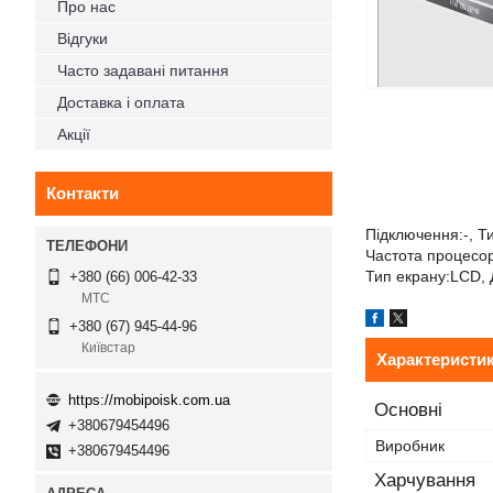
Про нас
Відгуки
Часто задавані питання
Доставка і оплата
Акції
Контакти
Підключення:-, Ти
Частота процесора
Тип екрану:LCD, 
+380 (66) 006-42-33
МТС
+380 (67) 945-44-96
Київстар
Характеристи
https://mobipoisk.com.ua
Основні
+380679454496
Виробник
+380679454496
Харчування