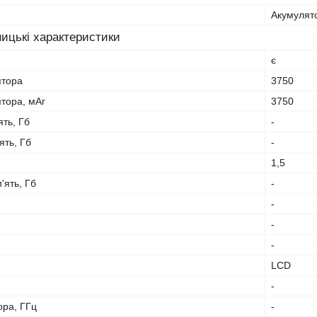
Акумулят
ицькі характеристики
є
ятора
3750
тора, мАг
3750
ть, Гб
-
ять, Гб
-
1,5
'ять, Гб
-
-
-
-
LCD
-
ора, ГГц
-