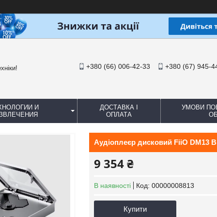
+380 (66) 006-42-33
+380 (67) 945-4
хніки!
ХНОЛОГИИ И
ДОСТАВКА І
УМОВИ ПО
ЗВЛЕЧЕНИЯ
ОПЛАТА
ОБ
Аудіоплеєр дисковий FiiO DM13 Bl
9 354 ₴
В наявності
Код:
00000008813
Купити