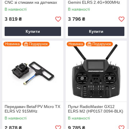
CNC зі стиками на датчиках
Gemini ELRS 2.4G+900MHz
Холла для Pocket
TX (HP0157.0085)
В наявності
В наявності
3 819
3 796
₴
₴
Купити
Купити
Новинка
Подарунок
Новинка
Подарунок
Передавач BetaFPV Micro TX
Пульт RadioMaster GX12
ELRS V2 915MHz
ELRS M2 (HP0157.0094-BLK)
В наявності
В наявності
2 878
9 785
₴
₴