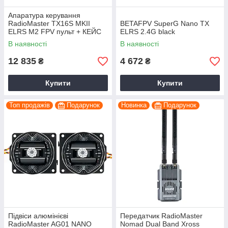
Апаратура керування
RadioMaster TX16S MKII
BETAFPV SuperG Nano TX
ELRS M2 FPV пульт + КЕЙС
ELRS 2.4G black
— 16-канальний пульт для
В наявності
В наявності
FPV
12 835
4 672
₴
₴
Купити
Купити
Топ продажів
Подарунок
Новинка
Подарунок
Підвіси алюмінієві
Передатчик RadioMaster
RadioMaster AG01 NANO
Nomad Dual Band Xross