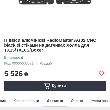
Підвіси алюмінієві RadioMaster AG02 CNC
black зі стіками на датчиках Холла для
TX15/TX16S/Boxer
В наявності
Код: 00000008571
Роздріб
5 526
₴
Купити
пис
Характеристики
Доставка
Оплата
Умови пове