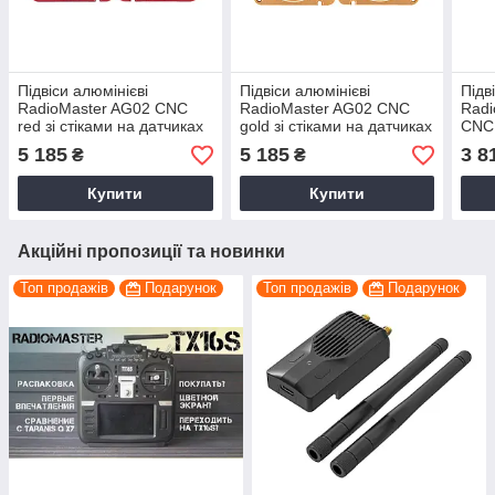
Підвіси алюмінієві
Підвіси алюмінієві
Підв
RadioMaster AG02 CNC
RadioMaster AG02 CNC
Rad
red зі стіками на датчиках
gold зі стіками на датчиках
CNC 
Холла для
Холла для
датч
5 185
5 185
3 8
₴
₴
TX15/TX16S/Boxer
TX15/TX16S/Boxer
Pock
Купити
Купити
Акційні пропозиції та новинки
Топ продажів
Подарунок
Топ продажів
Подарунок