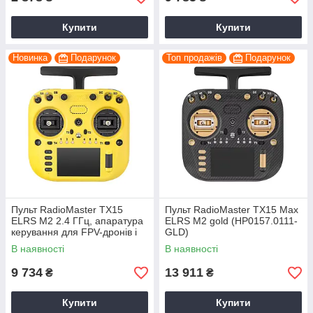
Купити
Купити
Новинка
Подарунок
Топ продажів
Подарунок
Пульт RadioMaster TX15
Пульт RadioMaster TX15 Max
ELRS M2 2.4 ГГц, апаратура
ELRS M2 gold (HP0157.0111-
керування для FPV-дронів і
GLD)
RC-моделей yellow
В наявності
В наявності
(HP0157.0110-YEL)
9 734
13 911
₴
₴
Купити
Купити