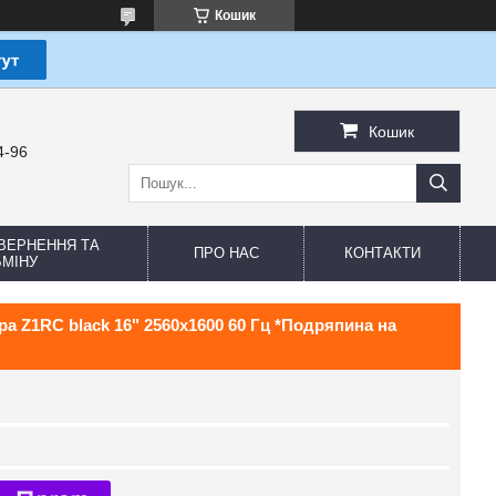
Кошик
Кошик
4-96
ВЕРНЕННЯ ТА
ПРО НАС
КОНТАКТИ
МІНУ
pa Z1RC black 16" 2560x1600 60 Гц *Подряпина на