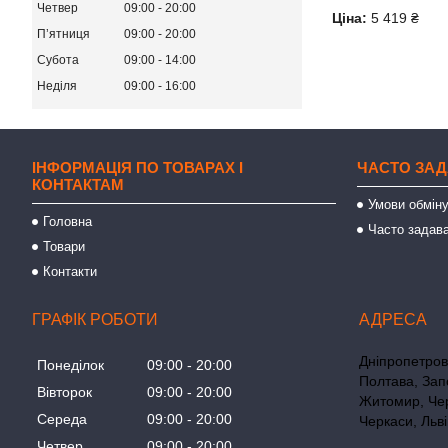
Четвер
09:00
20:00
Ціна:
5 419 ₴
Пʼятниця
09:00
20:00
Субота
09:00
14:00
Неділя
09:00
16:00
ІНФОРМАЦІЯ ПО ТОВАРАХ І
ЧАСТО ЗАД
КОНТАКТАМ
Умови обміну
Головна
Часто задава
Товари
Контакти
ГРАФІК РОБОТИ
Дніпропетровс
Понеділок
09:00
20:00
Полтава, Зап
Вівторок
09:00
20:00
Житомир, Чер
Середа
09:00
20:00
Черкаси, Льві
Четвер
09:00
20:00