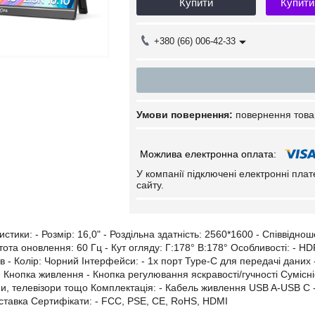
Купити
Купити
+380 (66) 006-42-33
повернення това
У компанії підключені електронні пла
сайту.
истики: - Розмір: 16,0" - Роздільна здатність: 2560*1600 - Співвіднош
ота оновлення: 60 Гц - Кут огляду: Г:178° В:178° Особливості: - HD
в - Колір: Чорний Інтерфейси: - 1x порт Type-C для передачі даних 
Кнопка живлення - Кнопка регулювання яскравості/гучності Сумісніст
и, телевізори тощо Комплектація: - Кабель живлення USB A-USB C 
дставка Сертифікати: - FCC, PSE, CE, RoHS, HDMI