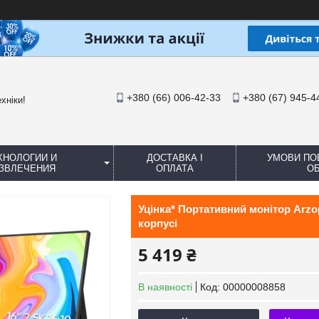
+380 (66) 006-42-33
+380 (67) 945-4
хніки!
ХНОЛОГИИ И
ДОСТАВКА І
УМОВИ ПО
ЗВЛЕЧЕНИЯ
ОПЛАТА
ОБ
Уцінка* Портативний монітор Arzo
корпусі
5 419 ₴
В наявності
Код:
00000008858