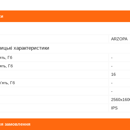
ки
ARZOPA
ицькі характеристики
ть, Гб
-
ять, Гб
-
16
'ять, Гб
-
-
2560x160
IPS
ля замовлення