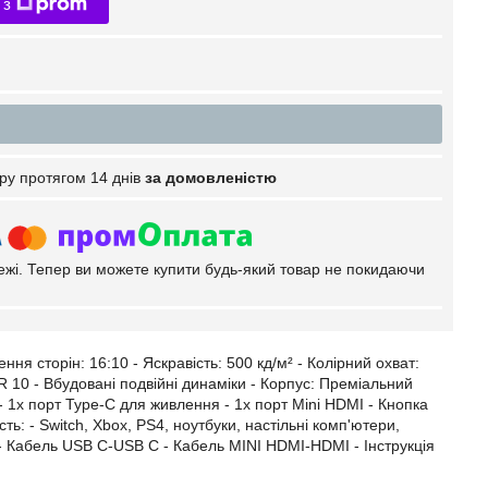
 з
ру протягом 14 днів
за домовленістю
тежі. Тепер ви можете купити будь-який товар не покидаючи
ення сторін: 16:10 - Яскравість: 500 кд/м² - Колірний охват:
R 10 - Вбудовані подвійні динаміки - Корпус: Преміальний
- 1x порт Type-C для живлення - 1x порт Mini HDMI - Кнопка
ь: - Switch, Xbox, PS4, ноутбуки, настільні комп'ютери,
- Кабель USB C-USB C - Кабель MINI HDMI-HDMI - Інструкція