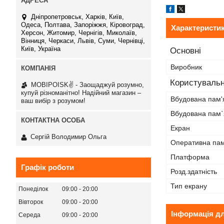
Дніпропетровськ, Харків, Київ,
Одеса, Полтава, Запоріжжя, Кіровоград,
Характеристи
Херсон, Житомир, Чернігів, Миколаїв,
Вінниця, Черкаси, Львів, Суми, Чернівці,
Київ, Україна
Основні
Виробник
Користувальн
MOBIPOISK✌ - Заощаджуй розумно,
купуй різноманітно! Надійний магазин –
Вбудована пам'я
ваш вибір з розумом!
Вбудована пам`
Екран
Сергій Володимир Ольга
Оперативна пам
Платформа
Графік роботи
Розд.здатність
Тип екрану
Понеділок
09:00
20:00
Вівторок
09:00
20:00
Інформація д
Середа
09:00
20:00