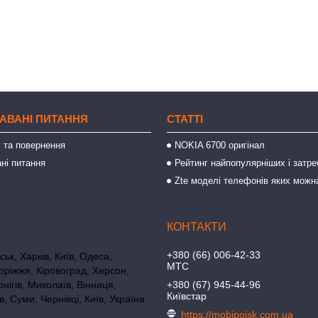
АВАНІ ПИТАННЯ
СТАТТІ
 та повернення
NOKIA 6700 оригінал
ні питання
Рейтинг найпопулярніших і затре
Zte моделі телефонів яких можн
+380 (66) 006-42-33
ьк, Харків, Київ, Одеса,
МТС
оріжжя, Кіровоград, Херсон,
нігів, Миколаїв, Вінниця,
+380 (67) 945-44-96
Київстар
в, Суми, Чернівці, Київ, Україна
https://mobipoisk.com.ua